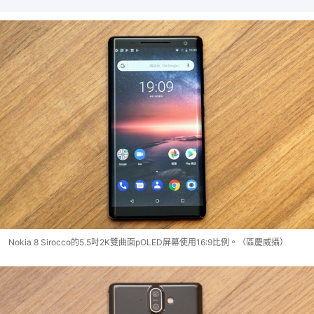
Nokia 8 Sirocco的5.5吋2K雙曲面pOLED屏幕使用16:9比例。（區慶威攝）