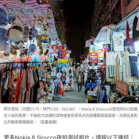
鬧市夜拍（光圈f/1.75、快門1/30、ISO 80）：Nokia 8 Sirocco以較低的ISO拍攝
女人街的夜景，不論前方店鋪的貨物或者背景低光的高樓都高度還原，光暗反差對
比的動態範圍頗高。（區慶威攝）
更多Nokia 8 Sirocco夜拍測試相片，請按以下連結：