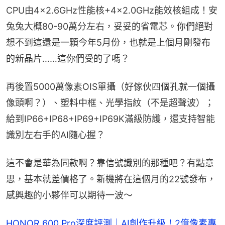
CPU由4×2.6GHz性能核+4×2.0GHz能效核組成！安
兔兔大概80-90萬分左右，妥妥的省電芯。你們絕對
想不到這還是一顆今年5月份，也就是上個月剛發布
的新晶片……這你們受的了嗎？
再後置5000萬像素OIS單攝（好傢伙四個孔就一個攝
像頭啊？）、塑料中框、光學指紋（不是超聲波）；
給到IP66+IP68+IP69+IP69K滿級防護，還支持智能
識別左右手的AI隨心握？
這不會是華為同款啊？靠信號識別的那種吧？有點意
思，基本就差價格了。新機將在這個月的22號發布，
感興趣的小夥伴可以期待一波～
HONOR 600 Pro深度評測｜AI創作升級！2億像素專