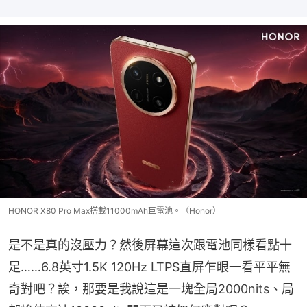
HONOR X80 Pro Max搭載11000mAh巨電池。（Honor）
是不是真的沒壓力？然後屏幕這次跟電池同樣看點十
足……6.8英寸1.5K 120Hz LTPS直屏乍眼一看平平無
奇對吧？誒，那要是我說這是一塊全局2000nits、局