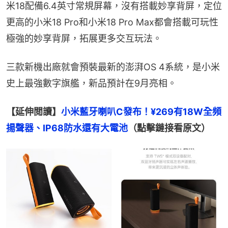
米18配備6.4英寸常規屏幕，沒有搭載妙享背屏，定位
更高的小米18 Pro和小米18 Pro Max都會搭載可玩性
極強的妙享背屏，拓展更多交互玩法。
三款新機出廠就會預裝最新的澎湃OS 4系統，是小米
史上最強數字旗艦，新品預計在9月亮相。
【延伸閲讀】
小米藍牙喇叭C發布！¥269有18W全頻
揚聲器、IP68防水還有大電池
（點擊鏈接看原文）