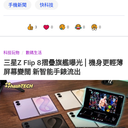
手機新聞
快科技
3
0
0
0
0
科技玩物
數碼生活
三星Z Flip 8摺疊旗艦曝光 | 機身更輕薄
屏幕變闊 新智能手錶流出