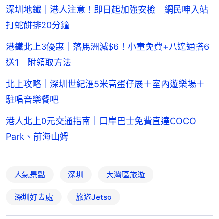
深圳地鐵｜港人注意！即日起加強安檢 網民呻入站
打蛇餅排20分鐘
港鐵北上3優惠｜落馬洲減$6！小童免費+八達通搭6
送1 附領取方法
北上攻略｜深圳世紀滙5米高蛋仔展＋室內遊樂場＋
駐唱音樂餐吧
港人北上0元交通指南｜口岸巴士免費直達COCO
Park、前海山姆
人氣景點
深圳
大灣區旅遊
深圳好去處
旅遊Jetso