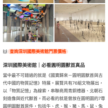
🙌
查詢深圳國際美術館門票價格
深圳國際美術館｜必看圓明園獸首真品
當中最不可錯過的就是《國寶歸來－圓明園獸首與古
代中國的物質記憶》特展。展覽共有76組文物展出，
以「物質記憶」為線索，串聯商周青銅禮器、北朝石
刻造像與近代獸首。而必看的就是曾放在圓明園的7尊
圓明園獸首原件，包括牛、虎、猴、豬、馬、鼠、兔