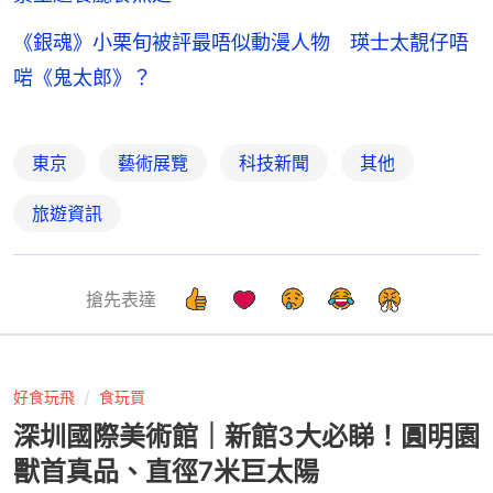
《銀魂》小栗旬被評最唔似動漫人物 瑛士太靚仔唔
啱《鬼太郎》？
東京
藝術展覽
科技新聞
其他
旅遊資訊
搶先表達
好食玩飛
食玩買
深圳國際美術館｜新館3大必睇！圓明園
獸首真品、直徑7米巨太陽