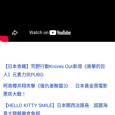
【日本食雞】荒野行動Knives Out新增《進擊的巨
人》元素力抗PUBG
柯南櫻井翔夾擊《復仇者聯盟3》 日本黃金周電影
票房大戰！
【HELLO KITTY SMILE】日本關西淡路島 超靚海
景主題餐廳食魚翅