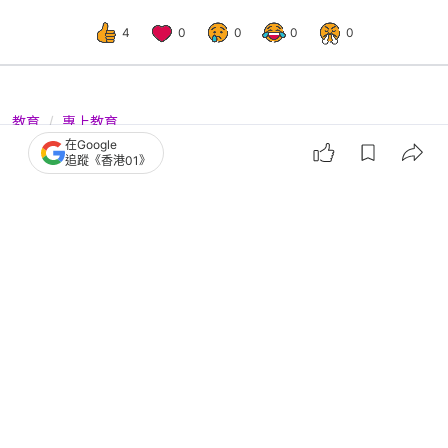
4
0
0
0
0
教育
專上教育
在Google
科大35周年校慶 推全球首個跨地域
追蹤《香港01》
「幻實之境」沉浸式數碼藝術展