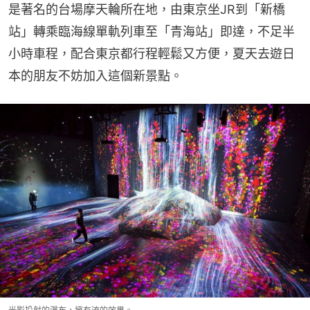
是著名的台場摩天輪所在地，由東京坐JR到「新橋
站」轉乘臨海線單軌列車至「青海站」即達，不足半
小時車程，配合東京都行程輕鬆又方便，夏天去遊日
本的朋友不妨加入這個新景點。