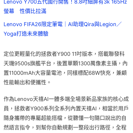
Lenovo Y700五代國行開售！8.8吋細屏有3k 165Hz
螢幕 性價比拉滿
Lenovo FIFA26限定筆電｜AI助理Qira與Legion／
Yoga打造未來體驗
定位更輕量化的拯救者Y900 11吋版本，搭載聯發科
天璣9500s旗艦平台，後置單顆1300萬像素主攝，內
置11000mAh大容量電池，同樣標配68W快充，兼顧
性能輸出和便攜性。
作為Lenovo天禧AI一體多端全場景新品家族的核心成
員，拯救者Y900系列全系列內置天禧AI，相當於用戶
隨身攜帶的專屬超能搭檔，從聽懂一句隨口說出的自
然語言指令，到幫你自動規劃一整段出行路徑，全程