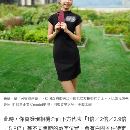
先講一講「AI構圖建議」，這個真的很適合不懂為女友拍照的男士。，比如我最先
是使用1倍焦距為女model拍照，明顯背景太多、主體太細。
此時，你會發現相機介面下方代表「1倍／2倍／2.9倍
／5.8倍」等不同焦距的數字位置，會有白圈圈住特定