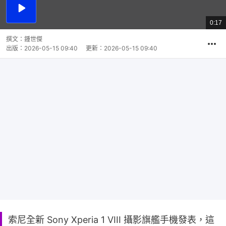
播
放
0:17
總
影
共
片
時
撰文：
鍾世傑
間
出版：
2026-05-15 09:40
更新：
2026-05-15 09:40
索尼全新 Sony Xperia 1 VIII 攝影旗艦手機發表，這