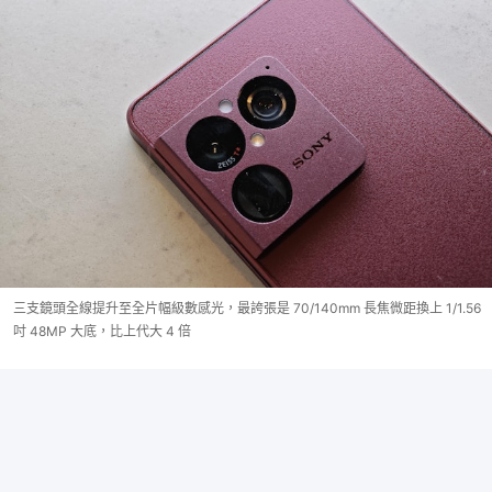
三支鏡頭全線提升至全片幅級數感光，最誇張是 70/140mm 長焦微距換上 1/1.56
吋 48MP 大底，比上代大 4 倍