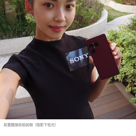
前置鏡頭自拍試相（陰影下低光）