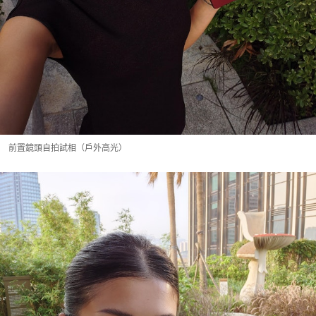
前置鏡頭自拍試相（戶外高光）