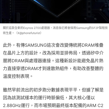
關於這款全新的Exynos 2700處理器，消息指它將會採用Samsung的SF2P製程技
術生產。（X@phonefuturist）
此外，有傳SAMSUNG這次會改變傳統將DRAM堆疊
在晶片上方的設計，改為採用並排佈局，透過矽中介
層將DRAM與處理器連接。這種新設計能避免晶片熱
力直接穿透DRAM才到達散熱組件，有助改善整體的
溫度控制表現。
雖然早前流出的初步跑分數據表現平平，但據了解是
因為該測試樣本的運行時脈偏低，其大核心僅以
2.88GHz運行，而市場預期最終版本配備的ARM C2 