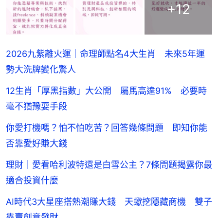
+
12
2026九紫離火運｜命理師點名4大生肖 未來5年運
勢大洗牌變化驚人
12生肖「厚黑指數」大公開 屬馬高達91% 必要時
毫不猶豫耍手段
你愛打機嗎？怕不怕吃苦？回答幾條問題 即知你能
否靠愛好賺大錢
理財｜愛看哈利波特還是白雪公主？7條問題揭露你最
適合投資什麼
AI時代3大星座搭熱潮賺大錢 天蠍挖隱藏商機 雙子
靠賣創意發財