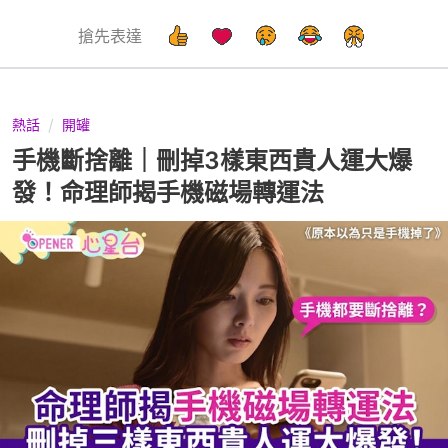
搶先表達
熱話
開罐
手機斷捨離｜刪掉3樣東西貴人運大爆
發！命理師揭手機磁場轉運法