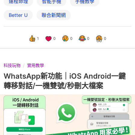
運程命理
智能手機
手機教學
Better U
聯合新聞網
1
0
0
0
0
科技玩物
實用教學
WhatsApp新功能｜iOS Android一鍵
轉移對話/一機雙號/秒刪大檔案