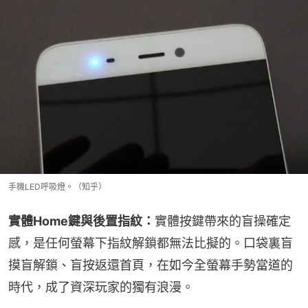
手機LED呼吸燈。（知乎）
實體Home鍵與後置指紋：
實體按鍵帶來的盲操確定
感，是任何螢幕下指紋解鎖都無法比擬的。口袋裏盲
摸盲解鎖、盲按返還首頁，在如今全螢幕手勢當道的
時代，成了資深玩家的獨有浪漫。