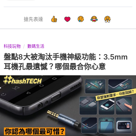
搶先表達
科技玩物
數碼生活
盤點8大被淘汰手機神級功能：3.5mm
耳機孔最遺憾？哪個最合你心意