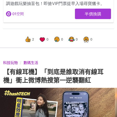
2
0
0
0
0
科技玩物
數碼生活
【有線耳機】「到底是誰取消有線耳
機」衝上微博熱搜第一逆襲翻紅