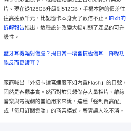
片。現在從128GB升級到512GB，手機本體的價差往
往高達數千元，比記憶卡本身貴了數倍不止。
iFixit的
拆解報告
指出，這種設計改變大幅削弱了產品的可升
級性。
藍牙耳機輻射傷腦？揭日常一壞習慣極傷耳 降噪功
能反而更護耳？
廠商喊出「外接卡讀寫速度不如內置Flash」的口號，
固然是客觀事實。然而對於只想儲存大量相片、離線
音樂與電視劇的普通用家來說，這種「強制買高配」
或「每月訂閱雲端」的商業模式，著實讓人吃不消。