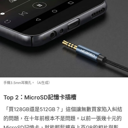
手機3.5mm耳機孔。（AI生成）
Top 2：MicroSD記憶卡插槽
「買128GB還是512GB？」這個讓無數買家陷入糾結
的問題，在十年前根本不是問題。以前一張幾十元的
MicroSD記憶卡，就能輕鬆擴充上百GB的相片與影