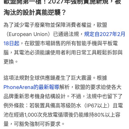
歐盟開第一槍！2027年強制實施新規，被
淘汰的設計真能逆襲？
為了減少電子廢棄物並保障消費者權益，歐盟
（European Union）已通過法規，
規定自2027年2月
18日起
，在歐盟市場銷售的所有智能手機與平板電
腦，其電池必須能讓使用者利用日常工具輕鬆拆卸與
更換。
這項法規對全球供應鏈產生了巨大震盪。根據
PhoneArena的最新報導
解析，歐盟的要求迫使各大
品牌重新思考機身結構設計。不過，法規中也留下了
例外條款：若裝置具備高等級防水（IP67以上）且電
池在經過1,000次充放電循環後仍能維持80%以上容
量，可豁免強制可拆要求。