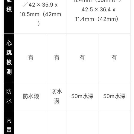
／42 x 35.9 x
積
42.5 x 36.4 x
10.5mm（42mm
11.4mm（42mm）
）
心
跳
有
有
有
有
檢
測
防
防水
防水濺
50m水深
50m水深
水
濺
內
置