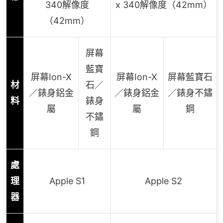
340解像度
x 340解像度（42mm）
（42mm）
屏幕
藍寶
屏幕Ion-X
屏幕Ion-X
屏幕藍寶石
材
石／
／錶身鋁金
／錶身鋁金
／錶身不鏽
料
錶身
屬
屬
鋼
不鏽
鋼
處
理
Apple S1
Apple S2
器