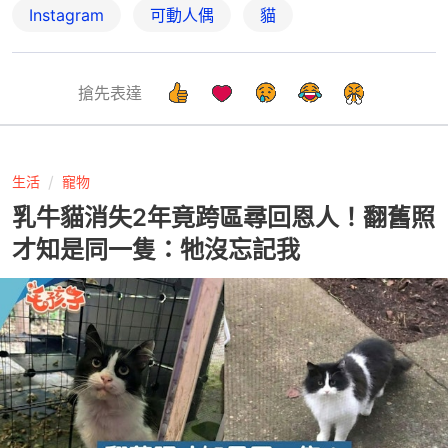
Instagram
可動人偶
貓
搶先表達
生活
寵物
乳牛貓消失2年竟跨區尋回恩人！翻舊照
才知是同一隻：牠沒忘記我