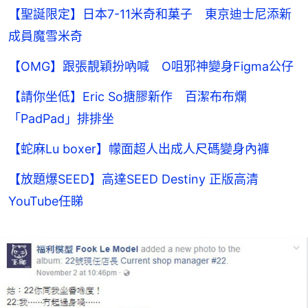
【聖誕限定】日本7-11米奇和菓子 東京迪士尼添新
成員魔雪米奇
【OMG】跟張靚穎扮吶喊 O咀邪神變身Figma公仔
【請你坐低】Eric So搪膠新作 百潔布布爛
「PadPad」排排坐
【蛇麻Lu boxer】幪面超人出成人尺碼變身內褲
【放題爆SEED】高達SEED Destiny 正版高清
YouTube任睇