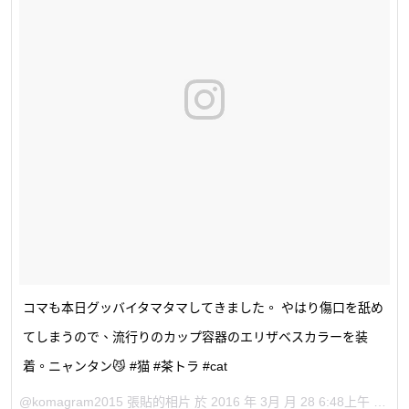
コマも本日グッバイタマタマしてきました。 やはり傷口を舐め
てしまうので、流行りのカップ容器のエリザベスカラーを装
着。ニャンタン😼 #猫 #茶トラ #cat
@komagram2015 張貼的相片 於
2016 年 3月 月 28 6:48上午 PDT