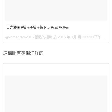
日光浴☀️ #猫 #子猫 #茶トラ #cat #kitten
@komagram2015 張貼的相片 於
2016 年 1月 月 23 5:31下午 PST
這構圖有夠懶洋洋的