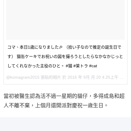
コマ、本日1歳になりました🎉 （拾い子なので推定の誕生日で
す） 猫缶ケーキでお祝いの図を撮ろうとしたらなかなかじっと
してくれなかった主役のひと。 #猫 #茶トラ #cat
@komagram2015 張貼的相片 於
2016 年 9月 月 20 4:25上午 PDT
當初被醫生認為活不過一星期的貓仔，多得成島和超
人不離不棄，上個月還開派對慶祝一歲生日。