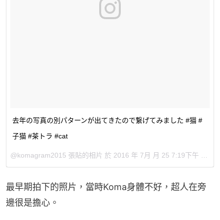
去年の写真の別パターンが出てきたので繋げてみました #猫 #
子猫 #茶トラ #cat
@komagram2015 張貼的相片 於
2016 年 7月 月 25 7:19下午 PDT
最早期拍下的照片，當時Koma身體不好，超人在旁
邊很是擔心。