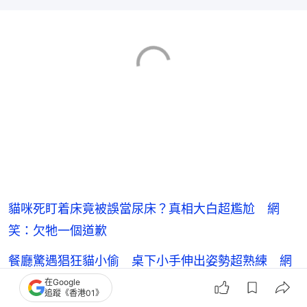
貓咪死盯着床竟被誤當尿床？真相大白超尷尬 網
笑：欠牠一個道歉
餐廳驚遇猖狂貓小偷 桌下小手伸出姿勢超熟練 網
民全被萌翻了
在Google
追蹤《香港01》