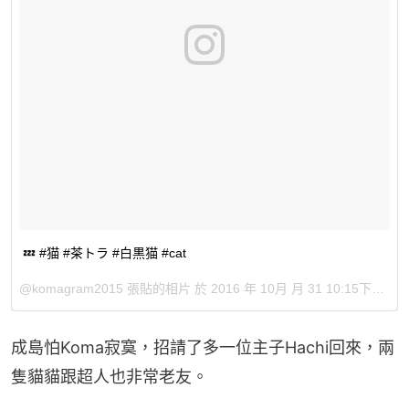
💤 #猫 #茶トラ #白黒猫 #cat
@komagram2015 張貼的相片 於
2016 年 10月 月 31 10:15下午 PDT
成島怕Koma寂寞，招請了多一位主子Hachi回來，兩
隻貓貓跟超人也非常老友。