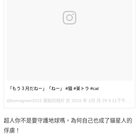
「もう３月だねー」「ねー」 #猫 #茶トラ #cat
@komagram2015 張貼的相片 於
2016 年 2月 月 29 9:11下午 PST
超人你不是要守護地球嗎，為何自己也成了貓星人的
俘虜！