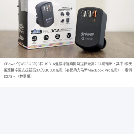
XPower的WC3Q3的3個USB-A連接埠能夠同時提供最高7.2A總輸出，其中1個支
援連接埠更支援最高3A的QC3.0充電（亦都夠力為新MacBook Pro充電），定價
$278。（林勇攝）