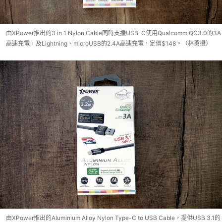
由XPower推出的3 in 1 Nylon Cable同時支援USB-C使用Qualcomm QC3.0的3A
高速充電，及Lightning、microUSB的2.4A高速充電，定價$148。（林勇攝）
由XPower推出的Aluminium Alloy Nylon Type-C to USB Cable，提供USB 3.1的