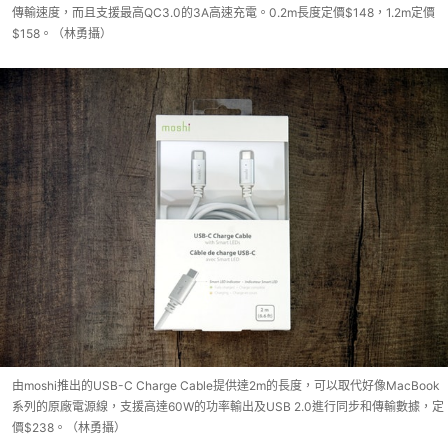
傳輸速度，而且支援最高QC3.0的3A高速充電。0.2m長度定價$148，1.2m定價
$158。（林勇攝）
由moshi推出的USB-C Charge Cable提供達2m的長度，可以取代好像MacBook
系列的原廠電源線，支援高達60W的功率輸出及USB 2.0進行同步和傳輸數據，定
價$238。（林勇攝）