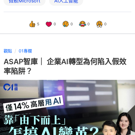
微軟Microsoft
AI人工智能
5
0
0
0
0
觀點
01專欄
ASAP智庫｜ 企業AI轉型為何陷入假效
率陷阱？