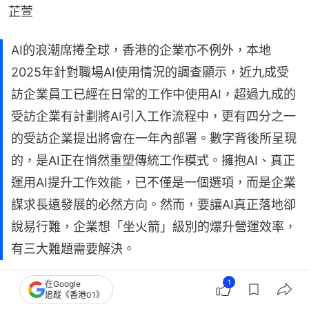
芷萱
AI的浪潮席捲全球，香港的企業亦不例外，本地
2025年針對職場AI使用情況的調查顯示，近九成受
訪企業員工已經在日常的工作中使用AI，超過九成的
受訪企業有計劃將AI引入工作流程中，更有四分之一
的受訪企業提出將會在一年內部署。數字背後所呈現
的，是AI正在悄然重塑傳統工作模式。擁抱AI、真正
運用AI提升工作效能，已不僅是一個選項，而是企業
謀求長遠發展的必然方向。然而，要讓AI真正落地卻
說易行難，企業想「坐火箭」級別的爆升營運效率，
有三大難題需要解決。
1
在Google
最高領導層對AI的深入了解及全力推動
追蹤《香港01》