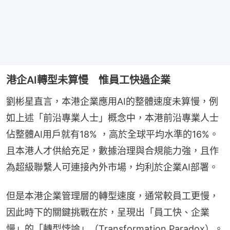
港企AI轉型未算慢 惟員工快過企業
劉彬星直言，本港企業應用AI的整體速度未算慢，例
如上述「前沿專業人士」概念中，本港前沿專業人士
佔整體AI用戶就有18% ，高於全球平均水準的16%。
且本港人才供給充足，數據治理與合規能力強，且作
為超級聯繫人可連接內外市場，均利於企業AI部署。
但是本港企業管理層的轉型速度，通常較員工更慢，
因此時下的關鍵挑戰在於，呈現出「員工快、企業
慢」的「轉型悖論」（Transformation Paradox）。