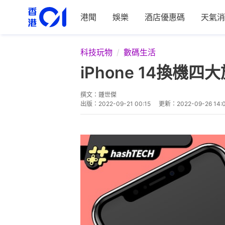
港聞
娛樂
酒店優惠碼
天氣消
科技玩物
數碼生活
iPhone 14換
撰文：
鍾世傑
出版：
2022-09-21 00:15
更新：
2022-09-26 14: