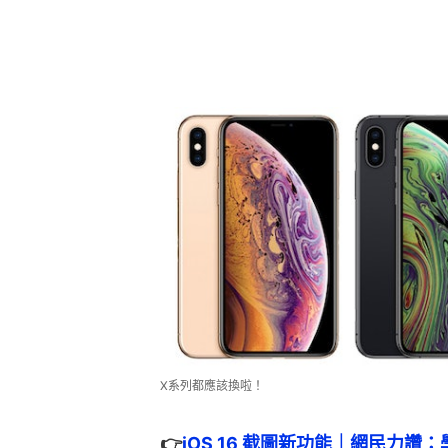
X系列都應該換啦！
👉
iOS 16 截圖新功能｜網民力