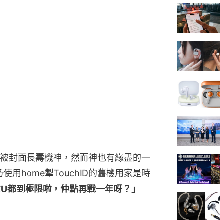
有份，被封面長壽機神，然而神也有緣盡的一
使用home掣TouchID的舊機用家是時
，粒U都到極限啦，仲點再戰一年呀？」