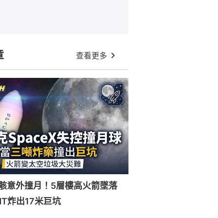
章
查看更多
X殘骸意外撞月！5層樓高火箭墜落
NT炸出17米巨坑