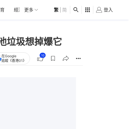
育
經濟
更多
01深圳
繁
觀點
|
简
健康
好食玩飛
登入
女
電池垃圾想掉爆它
10
在Google
追蹤《香港01》