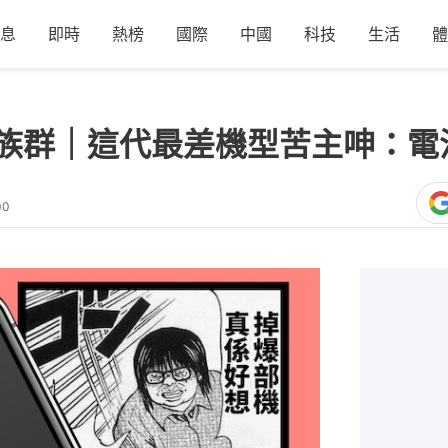
息
即時
熱榜
國際
中國
科技
生活
體
機四大族群｜這代最差機型苦主呻：
00