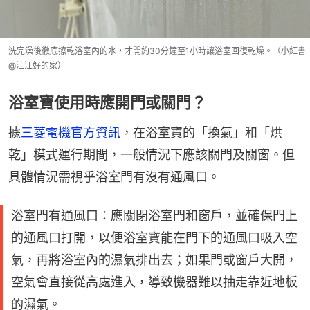
洗完澡後徹底擦乾浴室內的水，才開約30分鐘至1小時讓浴室回復乾燥。（小紅書
@江江好的家）
浴室寶使用時應開門或關門？
據
三菱電機官方資訊
，在浴室寶的「換氣」和「烘
乾」模式運行期間，一般情況下應該關門及關窗。但
具體情況需視乎浴室門有沒有通風口。
浴室門有通風口：應關閉浴室門和窗戶，並確保門上
的通風口打開，以便浴室寶能在門下的通風口吸入空
氣，再將浴室內的濕氣排出去；如果門或窗戶大開，
空氣會直接從高處進入，導致機器難以抽走靠近地板
的濕氣。