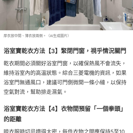
厚衣放中間、薄衣放兩側。（AI生成圖片）
浴室寶乾衣方法【3】緊閉門窗，視乎情況關門
乾衣期間必須關好浴室門窗，以確保熱風不會流失，
維持浴室內的高溫狀態。綜合三菱電機的資訊，如果
浴室門無通風口，建議可門側微開一條小縫，以保持
空氣對流，幫助排走濕氣。
浴室寶乾衣方法【4】衣物間預留「一個拳頭」
的距離
晾衣服時切忌擠得太密，每件衣物之間應保持5至10