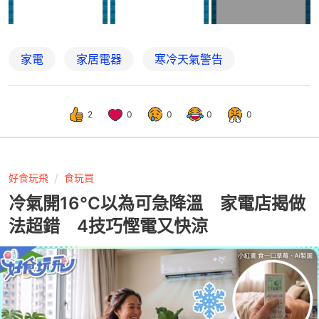
家電
家居電器
寒冷天氣警告
2
0
0
0
0
好食玩飛
食玩買
冷氣開16°C以為可急降溫 家電店揭做
法超錯 4技巧慳電又快涼