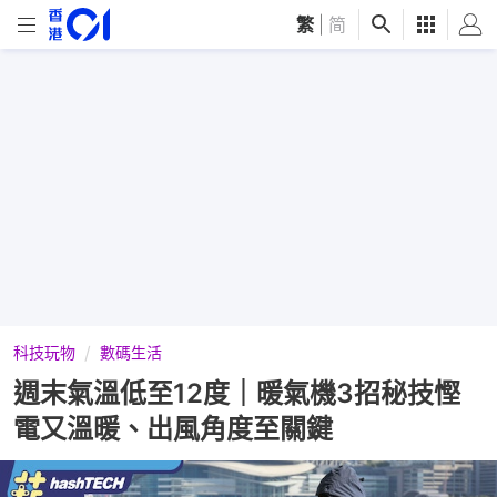
繁
|
简
科技玩物
數碼生活
週末氣溫低至12度｜暖氣機3招秘技慳
電又溫暖、出風角度至關鍵