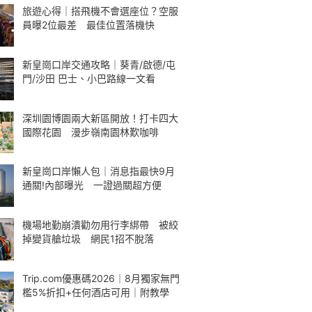
旅遊心得｜搭飛機不會選座位？空服
員曝2位最差 最佳位置落機快
新皇崗口岸交通攻略｜葵青/啟德/屯
門/沙田 巴士、小巴路線一文看
深圳園博園兩大新區開放！打卡四大
國際花園 漫步嶺南園林歎咖啡
新皇崗口岸懶人包｜消息指最快9月
通關!內部曝光 一證過關超方便
機場地勤崩潰勸勿用行李綁帶 被絞
掉變貨艙垃圾 網民1招不脫落
Trip.com優惠碼2026｜8月獨家無門
檻5%折扣+任何酒店可用｜附教學