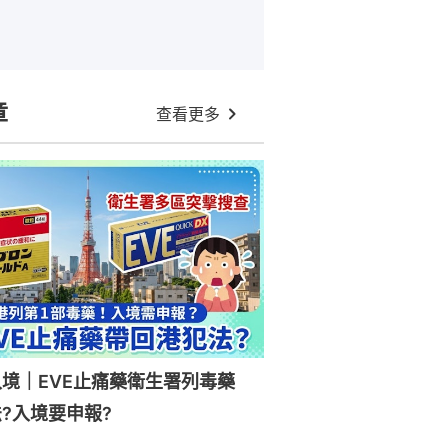
章
查看更多
入境｜EVE止痛藥衛生署列毒藥
?入境要申報?