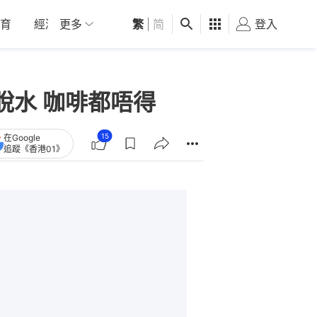
育
經濟
更多
01深圳
繁
觀點
|
简
健康
好食玩飛
登入
女
脫水 咖啡都唔得
15
在Google
追蹤《香港01》