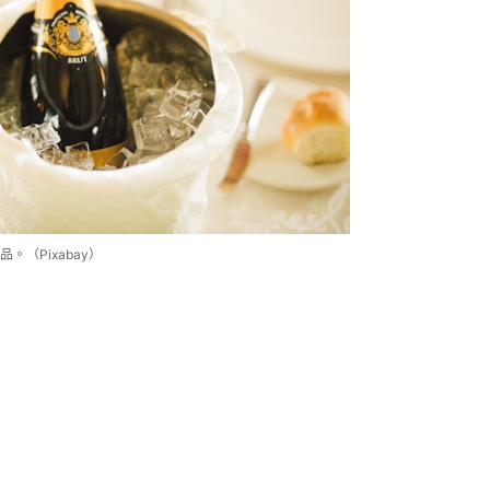
（Pixabay）