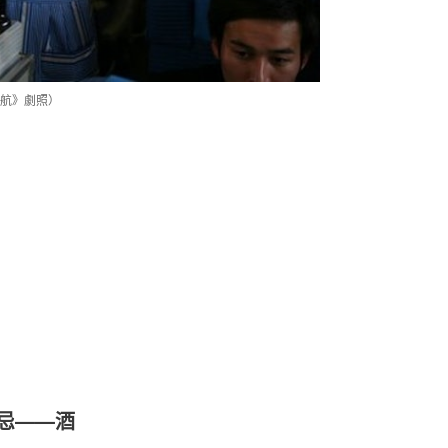
航》劇照）
忌——酒