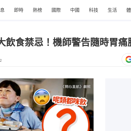
息
即時
熱榜
國際
中國
科技
生活
體
大飲食禁忌！機師警告隨時胃痛
2