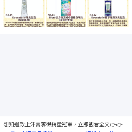
想知邊款止汗膏奪得銷量冠軍，立即觀看全文👉👉