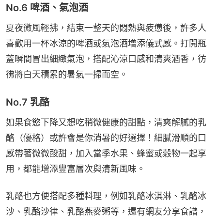
No.6 啤酒、氣泡酒
夏夜微風輕拂，結束一整天的悶熱與疲憊後，許多人
喜歡用一杯冰涼的啤酒或氣泡酒增添儀式感。打開瓶
蓋瞬間冒出細緻氣泡，搭配沁涼口感和清爽酒香，彷
彿將白天積累的暑氣一掃而空。
No.7 乳酪
如果食慾下降又想吃稍微健康的甜點，清爽解膩的乳
酪（優格）或許會是你消暑的好選擇！細膩滑順的口
感帶著微微酸甜，加入當季水果、蜂蜜或穀物一起享
用，都能增添豐富層次與清新風味。
乳酪也方便搭配多種料理，例如乳酪冰淇淋、乳酪冰
沙、乳酪沙律、乳酪燕麥粥等，還有網友分享食譜，