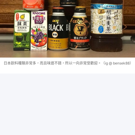
日本飲料種類非常多，而且味道不錯，所以一向非常受歡迎。（ig @ bensek88）