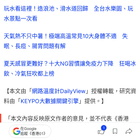
玩水看這裡！造浪池、滑水道回歸　全台水樂園、玩
水景點一次看
天氣熱不只中暑！極端高溫常見10大身體不適　失
眠、長痘、腸胃問題有解
夏天感冒更難好？十大NG習慣讓免疫力下降　狂喝冰
飲、冷氣狂吹都上榜
【本文由「
網路溫度計DailyView
」授權轉載，研究資
料由「
KEYPO大數據關鍵引擎
」提供。】
「本文內容反映原文作者的意見，並不代表《香港
01》的立場。」
1
在Google
追蹤《香港01》