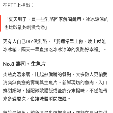
在PTT上指出：
「夏天到了，買一些乳酪回家解嘴饞用，冰冰涼涼的
也比較能夠刺激食慾」
更有人自己DIY做乳酪，「我通常早上做，晚上就能
冰冰箱，隔天一早直接吃冰冰涼涼的乳酪好幸福」。
No.8 壽司、生魚片
炎熱高溫來襲，比起熱騰騰的餐點，大多數人更偏愛
清爽無負擔的壽司與生魚片。新鮮現切的魚肉，入口
鮮甜細嫩，搭配微酸醋飯或些許芥末提味，不僅能帶
來多變層次，也讓味蕾瞬間甦醒。
無論是鮭魚、鮪魚還是炙燒握壽司，都能在夏日提供