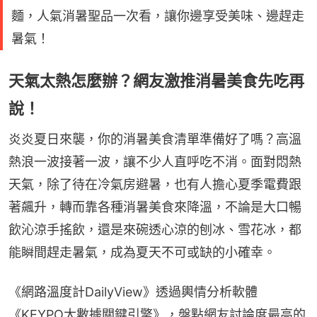
麵，人氣消暑聖品一次看，讓你邊享受美味、邊趕走
暑氣！
天氣太熱怎麼辦？網友激推消暑美食先吃再
說！
炎炎夏日來襲，你的消暑美食清單準備好了嗎？高溫
熱浪一波接著一波，讓不少人直呼吃不消。面對悶熱
天氣，除了待在冷氣房避暑，也有人擔心夏季電費跟
著飆升，轉而靠各種消暑美食來降溫，不論是大口暢
飲沁涼手搖飲，還是來碗透心涼的刨冰、雪花冰，都
能瞬間趕走暑氣，成為夏天不可或缺的小確幸。
《網路溫度計DailyView》透過輿情分析軟體
《KEYPO大數據關鍵引擎》，盤點網友討論度最高的