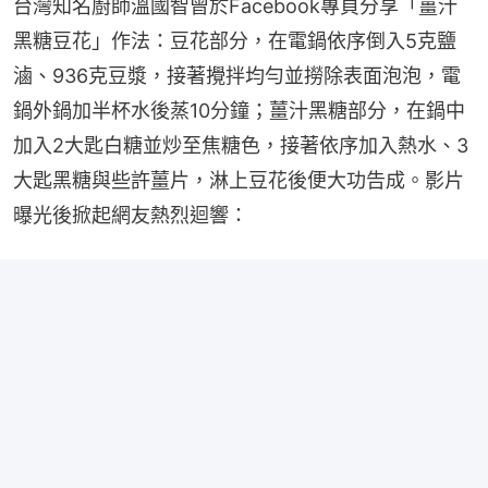
台灣知名廚師溫國智曾於Facebook專頁分享「薑汁
黑糖豆花」作法：豆花部分，在電鍋依序倒入5克鹽
滷、936克豆漿，接著攪拌均勻並撈除表面泡泡，電
鍋外鍋加半杯水後蒸10分鐘；薑汁黑糖部分，在鍋中
加入2大匙白糖並炒至焦糖色，接著依序加入熱水、3
大匙黑糖與些許薑片，淋上豆花後便大功告成。影片
曝光後掀起網友熱烈迴響：