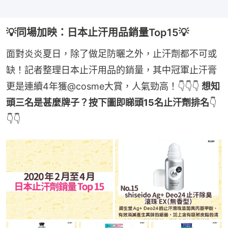
💡同場加映：日本止汗用品銷量Top15💡
面對炎炎夏日，除了做足防曬之外，止汗劑都不可或
缺！記者整理日本止汗用品的銷量，其中冠軍止汗膏
更是連續4年獲@cosme大賞，人氣勁高！👇👇👇 
想知
頭三名是甚麼牌子？按下圖即睇頭15名止汗劑排名
👇
👇👇