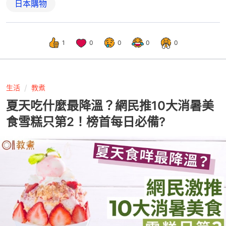
日本購物
1
0
0
0
0
生活
教煮
夏天吃什麼最降溫？網民推10大消暑美
食雪糕只第2！榜首每日必備?