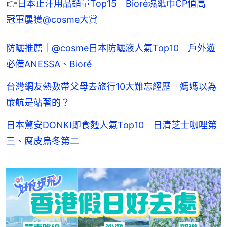
👉
日本止汗用品銷量Top15　Bioré濕紙巾CP值高　
冠軍屢獲@cosme大賞
防曬推薦｜@cosme日本防曬液人氣Top10 戶外遊
必備ANESSA、Bioré
台灣網友熱數帶父母去旅行10大難忘經歷 媽媽以為
廉航是站著的？
日本驚安DONKI即食麪人氣Top10 日清芝士咖哩第
三、腐皮烏冬第二