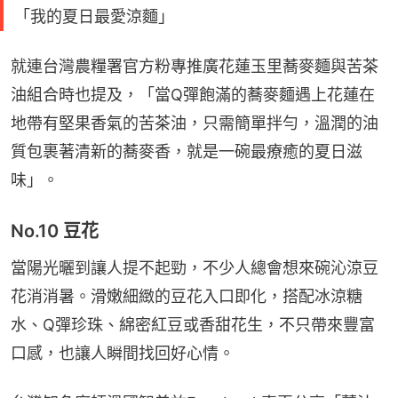
「我的夏日最愛涼麵」
就連台灣農糧署官方粉專推廣花蓮玉里蕎麥麵與苦茶
油組合時也提及，「當Q彈飽滿的蕎麥麵遇上花蓮在
地帶有堅果香氣的苦茶油，只需簡單拌勻，溫潤的油
質包裹著清新的蕎麥香，就是一碗最療癒的夏日滋
味」。
No.10 豆花
當陽光曬到讓人提不起勁，不少人總會想來碗沁涼豆
花消消暑。滑嫩細緻的豆花入口即化，搭配冰涼糖
水、Q彈珍珠、綿密紅豆或香甜花生，不只帶來豐富
口感，也讓人瞬間找回好心情。