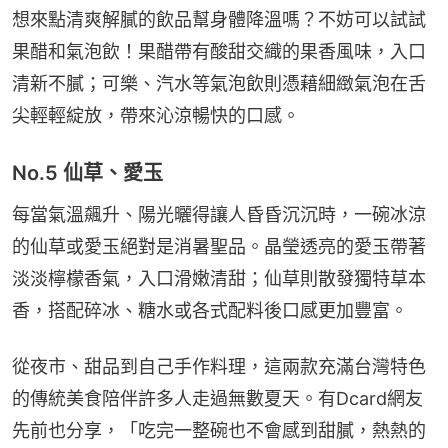
想來點清爽解膩的飲品幫身體降溫嗎？不妨可以試試
果醋和氣泡飲！果醋帶有酸甜交織的果香風味，入口
清新不膩；可樂、汽水等氣泡飲則憑藉細緻氣泡在舌
尖輕輕綻放，帶來沁涼暢快的口感。
No.5 仙草、愛玉
每當氣溫飆升、陽光曬得讓人昏昏沉沉時，一碗冰涼
的仙草或愛玉絕對是消暑聖品。晶瑩透亮的愛玉帶著
淡淡檸檬香氣，入口滑嫩清甜；仙草則散發獨特草本
香，搭配碎冰、糖水或各式配料後口感更加豐富。
從夜市、甜品到自己手作料理，這兩款充滿台灣特色
的傳統美食陪伴許多人走過無數夏天。有Dcard網友
先前也分享，「吃完一整碗也不會感到甜膩，熱熱的