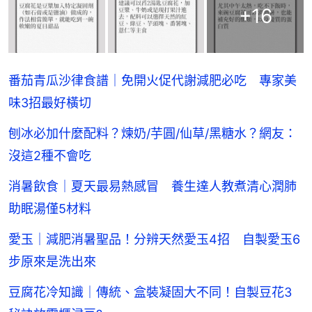
+
16
番茄青瓜沙律食譜｜免開火促代謝減肥必吃 專家美
味3招最好橫切
刨冰必加什麼配料？煉奶/芋圓/仙草/黑糖水？網友：
沒這2種不會吃
消暑飲食｜夏天最易熱感冒 養生達人教煮清心潤肺
助眠湯僅5材料
愛玉｜減肥消暑聖品！分辨天然愛玉4招 自製愛玉6
步原來是洗出來
豆腐花冷知識｜傳統、盒裝凝固大不同！自製豆花3