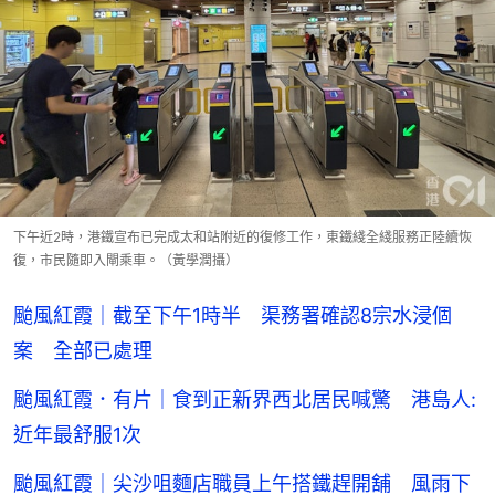
下午近2時，港鐵宣布已完成太和站附近的復修工作，東鐵綫全綫服務正陸續恢
復，市民隨即入閘乘車。（黃學潤攝）
颱風紅霞｜截至下午1時半 渠務署確認8宗水浸個
案 全部已處理
颱風紅霞．有片｜食到正新界西北居民喊驚 港島人:
近年最舒服1次
颱風紅霞｜尖沙咀麵店職員上午搭鐵趕開舖 風雨下