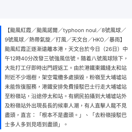
【颱風紅霞／颱風諾爾／typhoon noul／8號風球／
9號風球／熱帶氣旋／打風／天文台／HKO／暴雨】
颱風紅霞正逐漸遠離本港，天文台於今日（26日）中
午12時40分改發三號強風信號。隨着八號風球除下，
大批打工仔即時出門趕返工。由於港鐵東鐵綫太和站
附近不少塌樹，架空電纜多處損毀，粉嶺至大埔墟站
未能恢復服務，港鐵安排免費接駁巴士行走大埔墟站
至粉嶺站，沿途停太和站。有網民拍攝到大埔墟站外
及粉嶺站外出現長長的候車人潮，有人直擊人龍不見
盡頭，直言：「根本不是盡頭。」、「去粉嶺接駁巴
士多人多到見唔到盡頭」。