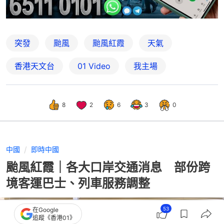
突發
颱風
颱風紅霞
天氣
香港天文台
01 Video
我主場
8
2
6
3
0
中國
即時中國
颱風紅霞｜各大口岸交通消息 部份跨
境客運巴士、列車服務調整
53
在Google
追蹤《香港01》