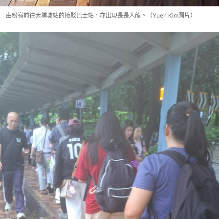
由粉嶺前往大埔墟站的接駁巴士站，亦出現長長人龍。（Yuen Kim圖片）