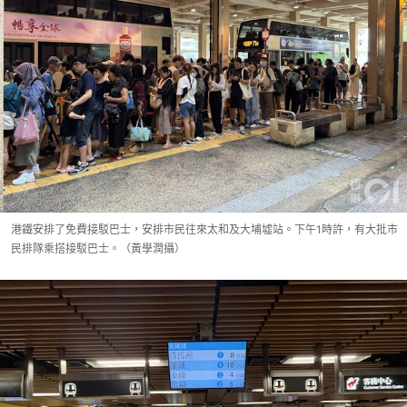
港鐵安排了免費接駁巴士，安排市民往來太和及大埔墟站。下午1時許，有大批市
民排隊乘搭接駁巴士。（黃學潤攝）