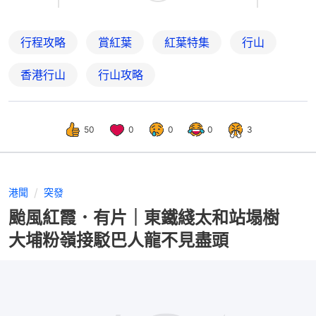
行程攻略
賞紅葉
紅葉特集
行山
香港行山
行山攻略
50
0
0
0
3
港聞
突發
颱風紅霞．有片｜東鐵綫太和站塌樹
大埔粉嶺接駁巴人龍不見盡頭