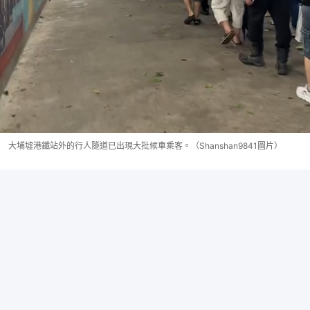
大埔墟港鐵站外的行人隧道已出現大批候車乘客。（Shanshan9841圖片）