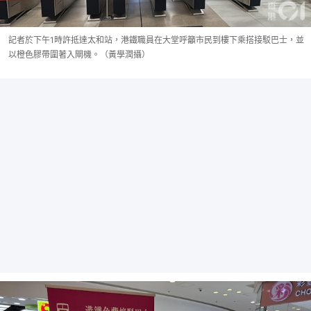
記者於下午1時許抵達太和站，港鐵職員在大堂呼籲市民到樓下乘搭接駁巴士，並
以橙色膠帶圍著入閘機。（黃學潤攝）