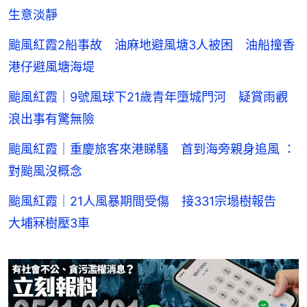
生意淡靜
颱風紅霞2船事故 油麻地避風塘3人被困 油船撞香
港仔避風塘海堤
颱風紅霞｜9號風球下21歲青年墮城門河 疑賞雨觀
浪出事有驚無險
颱風紅霞｜重慶旅客來港睇騷 首到海旁親身追風 ：
對颱風沒概念
颱風紅霞｜21人風暴期間受傷 接331宗塌樹報告
大埔冧樹壓3車