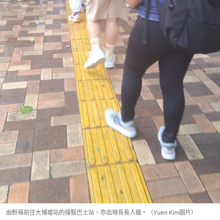
由粉嶺前往大埔墟站的接駁巴士站，亦出現長長人龍。（Yuen Kim圖片）