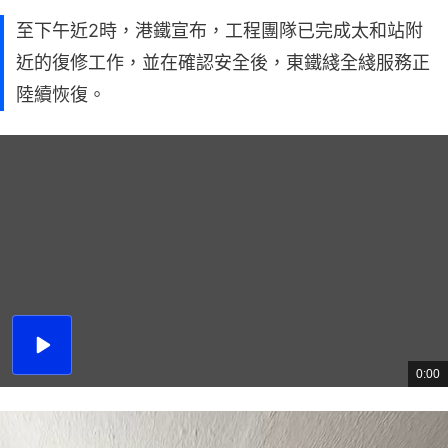
至下午近2時，港鐵宣布，工程團隊已完成太和站附
近的復修工作，並在確認安全後，東鐵綫全綫服務正
陸續恢復。
播
放
0:00
總
影
共
片
時
間