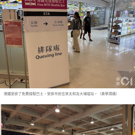
港鐵安排了免費接駁巴士，安排市民往來太和及大埔墟站。（黃學潤攝）