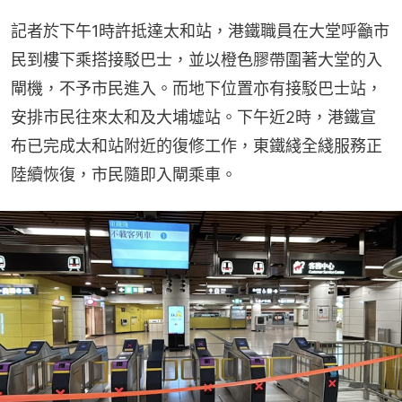
記者於下午1時許抵達太和站，港鐵職員在大堂呼籲市
民到樓下乘搭接駁巴士，並以橙色膠帶圍著大堂的入
閘機，不予市民進入。而地下位置亦有接駁巴士站，
安排市民往來太和及大埔墟站。下午近2時，港鐵宣
布已完成太和站附近的復修工作，東鐵綫全綫服務正
陸續恢復，市民隨即入閘乘車。