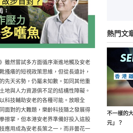
熱門文
》雖然嘗試多方面循序漸進地觸及安老
靴搔癢的短視政策思維，但從長遠計，
的先天劣勢，仍屬未知數。如同其他重
土地與人力資源俱不足的結構性障礙。
以科技輔助安老的各種可能。放眼全
同面對的大難題，樂齡科技隨之發展得
不一樣的
拳擦掌，但本港安老界準備好投入這股
元」？
技應用成為安老長策之一，而非曇花一