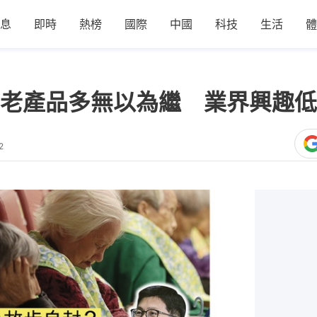
息
即時
熱榜
國際
中國
科技
生活
體
老產品多無以為繼 業界興趣低
2