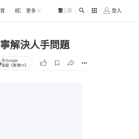
育
經濟
更多
01深圳
繁
觀點
|
简
健康
好食玩飛
登入
女
寧解決人手問題
在Google
追蹤《香港01》