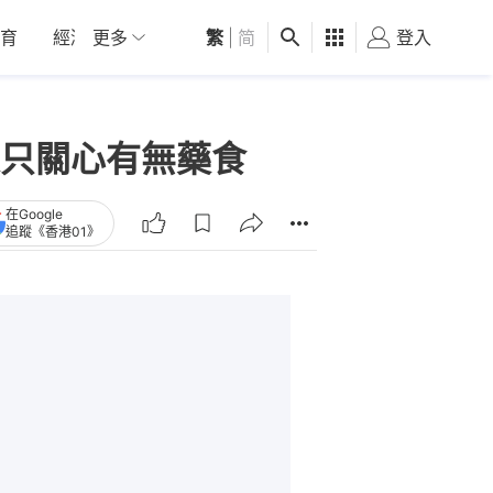
育
經濟
更多
01深圳
繁
觀點
|
简
健康
好食玩飛
登入
女
只關心有無藥食
在Google
追蹤《香港01》