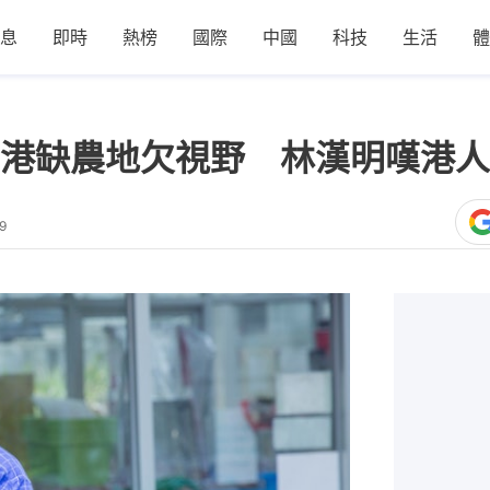
息
即時
熱榜
國際
中國
科技
生活
體
港缺農地欠視野 林漢明嘆港人
9