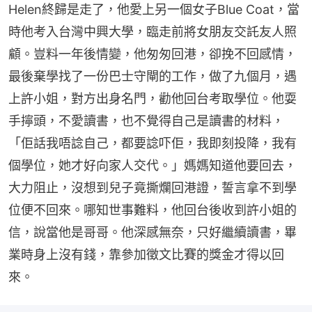
Helen終歸是走了，他愛上另一個女子Blue Coat，當
時他考入台灣中興大學，臨走前將女朋友交託友人照
顧。豈料一年後情變，他匆匆回港，卻挽不回感情，
最後棄學找了一份巴士守閘的工作，做了九個月，遇
上許小姐，對方出身名門，勸他回台考取學位。他耍
手擰頭，不愛讀書，也不覺得自己是讀書的材料，
「佢話我唔諗自己，都要諗吓佢，我即刻投降，我有
個學位，她才好向家人交代。」媽媽知道他要回去，
大力阻止，沒想到兒子竟撕爛回港證，誓言拿不到學
位便不回來。哪知世事難料，他回台後收到許小姐的
信，說當他是哥哥。他深感無奈，只好繼續讀書，畢
業時身上沒有錢，靠參加徵文比賽的獎金才得以回
來。