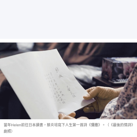
當年Helen前往日本讀書，蔡炎培寫下人生第一首詩《彌撒》。（《最後的情詩》
劇照）