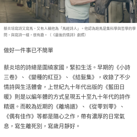
蔡炎培寫詩又寫馬，又有人稱他為「馬經詩人」。他認為跑馬是集科學與哲學的學
問，與寫詩一樣，很有趣。（《最後的情詩》劇照）
做好一件事已不簡單
蔡炎培的詩總是圍繞家國，緊扣生活。早期的《小詩
三卷》、《變種的紅豆》、《結髮集》，收錄了不少
情詩與生活體會，上世紀九十年代出版的《藍田日
暖》則是以編年體的方式呈現五十至九十年代的詩作
精選。而較為近期的《離鳩譜》、《從零到零》、
《偶有佳作》等都是隨心之作，帶有濃厚的日常氣
息，寫生離死別，寫歲月靜好。