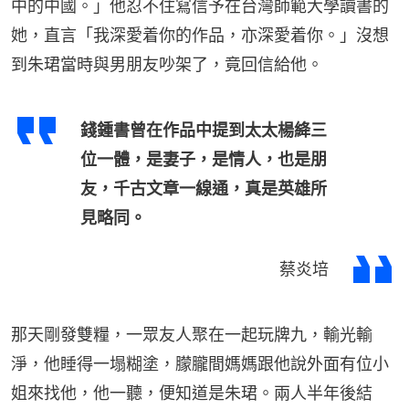
中的中國。」他忍不住寫信予在台灣師範大學讀書的
她，直言「我深愛着你的作品，亦深愛着你。」沒想
到朱珺當時與男朋友吵架了，竟回信給他。
錢鍾書曾在作品中提到太太楊絳三
位一體，是妻子，是情人，也是朋
友，千古文章一線通，真是英雄所
見略同。
蔡炎培
那天剛發雙糧，一眾友人聚在一起玩牌九，輸光輸
淨，他睡得一塌糊塗，朦朧間媽媽跟他說外面有位小
姐來找他，他一聽，便知道是朱珺。兩人半年後結