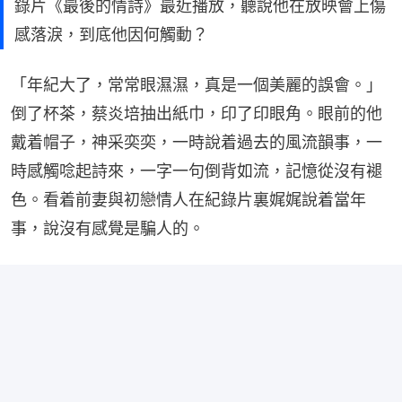
錄片《最後的情詩》最近播放，聽說他在放映會上傷
感落淚，到底他因何觸動？
「年紀大了，常常眼濕濕，真是一個美麗的誤會。」
倒了杯茶，蔡炎培抽出紙巾，印了印眼角。眼前的他
戴着帽子，神采奕奕，一時說着過去的風流韻事，一
時感觸唸起詩來，一字一句倒背如流，記憶從沒有褪
色。看着前妻與初戀情人在紀錄片裏娓娓說着當年
事，說沒有感覺是騙人的。