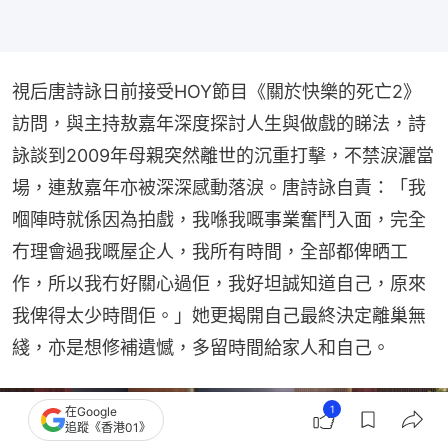
視后唐詩詠日前接受HOY節目《關於快樂的死亡2》
訪問，與主持敖嘉年深度探討人生與做戲的睇法，詩
詠談到2009年母親突然離世的沉重打擊，不禁淚灑當
場，連敖嘉年亦被深深感動落淚。唐詩詠自責：「我
嗰陣時就係因為拍戲，我喺我嘅事業奮鬥入面，完全
冇理會過我嘅屋企人，我所有時間，全部都俾晒工
作，所以我冇好關心過佢，我好坦誠知道自己，原來
我俾得太少時間佢。」她更揭開自己最終決定離巢無
綫，亦是想修補遺憾，多留時間給家人和自己。
1
在Google
追蹤《香港01》