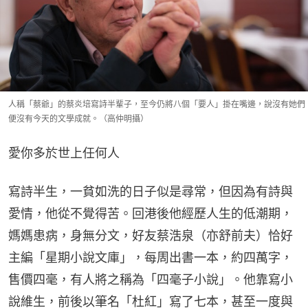
人稱「蔡爺」的蔡炎培寫詩半輩子，至今仍將八個「要人」掛在嘴邊，說沒有她們
便沒有今天的文學成就。（高仲明攝）
愛你多於世上任何人
寫詩半生，一貧如洗的日子似是尋常，但因為有詩與
愛情，他從不覺得苦。回港後他經歷人生的低潮期，
媽媽患病，身無分文，好友蔡浩泉（亦舒前夫）恰好
主編「星期小說文庫」，每周出書一本，約四萬字，
售價四毫，有人將之稱為「四毫子小說」。他靠寫小
說維生，前後以筆名「杜紅」寫了七本，甚至一度與