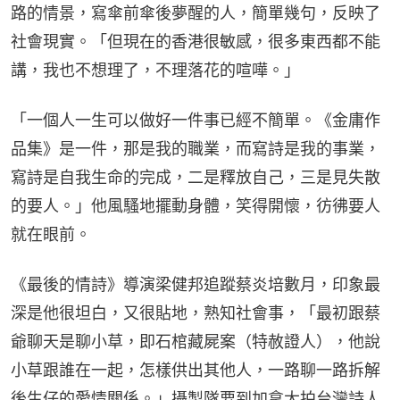
路的情景，寫傘前傘後夢醒的人，簡單幾句，反映了
社會現實。「但現在的香港很敏感，很多東西都不能
講，我也不想理了，不理落花的喧嘩。」
「一個人一生可以做好一件事已經不簡單。《金庸作
品集》是一件，那是我的職業，而寫詩是我的事業，
寫詩是自我生命的完成，二是釋放自己，三是見失散
的要人。」他風騷地擺動身體，笑得開懷，彷彿要人
就在眼前。
《最後的情詩》導演梁健邦追蹤蔡炎培數月，印象最
深是他很坦白，又很貼地，熟知社會事，「最初跟蔡
爺聊天是聊小草，即石棺藏屍案（特赦證人），他說
小草跟誰在一起，怎樣供出其他人，一路聊一路拆解
後生仔的愛情關係。」攝製隊要到加拿大拍台灣詩人