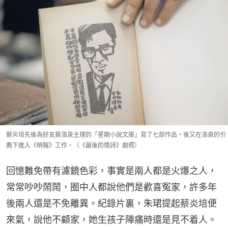
蔡炎培先後為好友蔡浩泉主理的「星期小說文庫」寫了七部作品，後又在浩泉的引
廌下進入《明報》工作。（《最後的情詩》劇照）
回憶難免帶有濾鏡色彩，事實是兩人都是火爆之人，
常常吵吵鬧鬧，圈中人都說他們是歡喜冤家，許多年
後兩人還是不免離異。紀錄片裏，朱珺提起蔡炎培便
來氣，說他不顧家，她生孩子陣痛時還是見不着人。