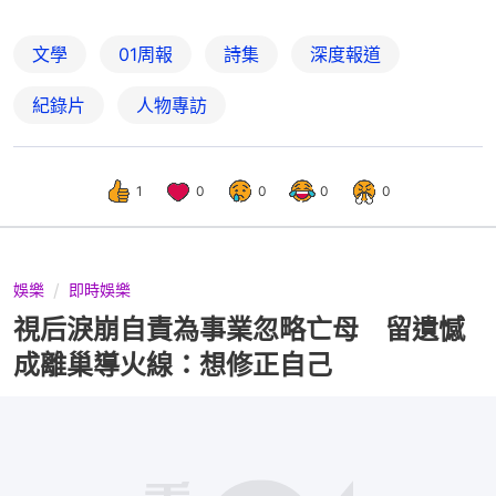
文學
01周報
詩集
深度報道
紀錄片
人物專訪
1
0
0
0
0
娛樂
即時娛樂
視后淚崩自責為事業忽略亡母 留遺憾
成離巢導火線：想修正自己