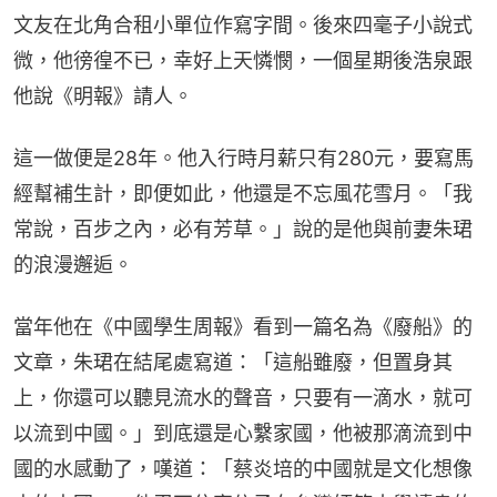
文友在北角合租小單位作寫字間。後來四毫子小說式
微，他徬徨不已，幸好上天憐憫，一個星期後浩泉跟
他說《明報》請人。
這一做便是28年。他入行時月薪只有280元，要寫馬
經幫補生計，即便如此，他還是不忘風花雪月。「我
常說，百步之內，必有芳草。」說的是他與前妻朱珺
的浪漫邂逅。
當年他在《中國學生周報》看到一篇名為《廢船》的
文章，朱珺在結尾處寫道：「這船雖廢，但置身其
上，你還可以聽見流水的聲音，只要有一滴水，就可
以流到中國。」到底還是心繫家國，他被那滴流到中
國的水感動了，嘆道：「蔡炎培的中國就是文化想像