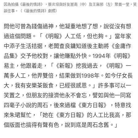
因為拍攝《最後的情詩》，蔡炎培與好友崑南（中）及王無邪（左）聚首一堂，笑
談往事。（《最後的情詩》劇照）
問他可曾為錢傷過神，他凝重地想了想，說從沒有想
過這個問題。「《明報》人工低，但也夠。」當年家
中添子生活拮据，老闆查良鏞知道後主動將《金庸作
品集》交予他校對，讓他賺點外快。1994年《明報》
易主，他跟着走，「《新報》挖我過去，《明報》一
萬多人工，他畀雙倍，結果做到1998年。如今仔女長
大，我有安樂茶飯食，已經很感恩。」許多事可以一
笑置之，但朋友的接濟他永不會忘，譬如與他一同寫
四毫子小說的周石，後來過檔《東方日報》，特意找
來朱珺幫忙，「她在《東方日報》的人工比我高，那
個版面也搞得有聲有色，說到底是周石念舊。」