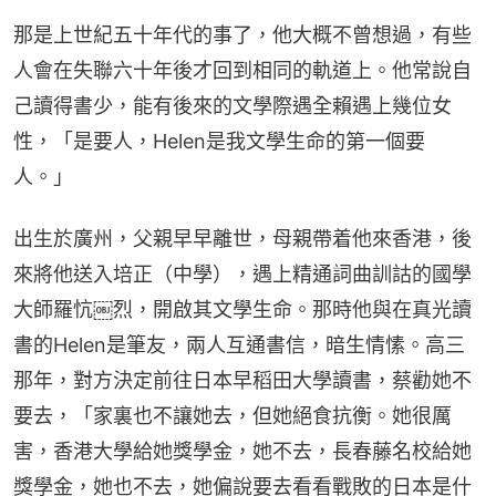
那是上世紀五十年代的事了，他大概不曾想過，有些
人會在失聯六十年後才回到相同的軌道上。他常說自
己讀得書少，能有後來的文學際遇全賴遇上幾位女
性，「是要人，Helen是我文學生命的第一個要
人。」
出生於廣州，父親早早離世，母親帶着他來香港，後
來將他送入培正（中學），遇上精通詞曲訓詁的國學
大師羅忼￼烈，開啟其文學生命。那時他與在真光讀
書的Helen是筆友，兩人互通書信，暗生情愫。高三
那年，對方決定前往日本早稻田大學讀書，蔡勸她不
要去，「家裏也不讓她去，但她絕食抗衡。她很厲
害，香港大學給她獎學金，她不去，長春藤名校給她
獎學金，她也不去，她偏說要去看看戰敗的日本是什