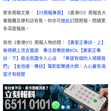
更多周報文章︰
【01周報專頁】
《香港01》周報各大
書報攤及便利店有售。你亦可
按此
訂閱周報，閱讀更
多深度報道。
其他《香港01》周報人物訪問：
【黃家正專訪．上】
無視網上流言蜚語　專注音樂拒做KOL
【黃家正專
訪．下】政治氛圍令人心淡　「希望有個叻人領導我
們」
【金培達．專訪】電影配樂達大師：人心裏有渴
望才有經歷