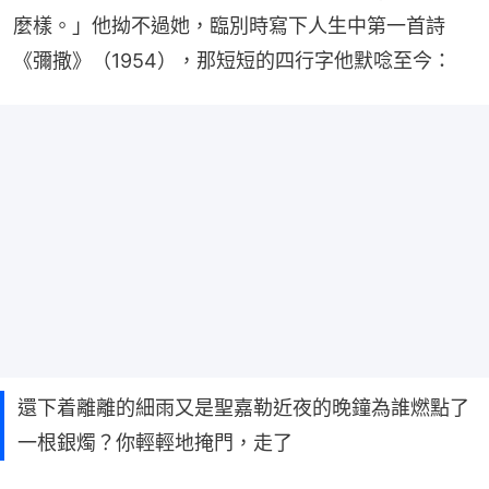
麼樣。」他拗不過她，臨別時寫下人生中第一首詩
《彌撒》（1954），那短短的四行字他默唸至今：
還下着離離的細雨又是聖嘉勒近夜的晚鐘為誰燃點了
一根銀燭？你輕輕地掩門，走了