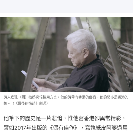
詩人瘂弦（圖）指蔡炎培擅用方言，他的詩帶有香港的鄉音，他的愁亦是香港的
愁。（《最後的情詩》劇照）
他筆下的歷史是一片悲愴，惟他寫香港卻異常精彩，
譬如2017年出版的《偶有佳作》，寫執紙皮阿婆過馬