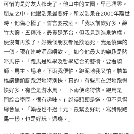
可惜的是好友大都走了，他口中的文圈，早已凋零。
朋友之中，他跟浩泉最要好，所以浩泉在2000年離世
時，他傷心極了，誓言要戒酒。「我以前飲好多，綿
竹大麴、五糧液，最貴是茅台，但我見到浩泉這樣，
便沒有再飲了，好幾個朋友都是飲酒死，我是僥倖的
一個，現在連啤酒都唔飲。」如今他最大的樂趣是賭
吓馬仔，「跑馬是科學及哲學結合的藝術，要看騎
師、馬主、場地，下雨我便怕，跑泥地我又怕，聽董
橋講鋤頭腳跑泥地特別快，真的，有些馬在泥地跑得
快好多，有些是游水馬，一下雨便跑得快。跑馬是一
門綜合學問，很有趣味。」說得頭頭是道，但不見得
總會贏，「輸極也不過十元，最緊要好玩，寫詩跟跑
馬一樣，也是好玩、過癮。」