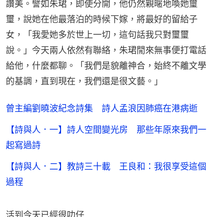
讚美。譬如朱珺，即使分開，他仍然親暱地喚她璽
璽，說她在他最落泊的時候下嫁，將最好的留給子
女，「我愛她多於世上一切，這句話我只對璽璽
說。」今天兩人依然有聯絡，朱珺閒來無事便打電話
給他，什麼都聊。「我們是貌離神合，始終不離文學
的基調，直到現在，我們還是很文藝。」
曾主編劉曉波紀念詩集 詩人孟浪因肺癌在港病逝
【詩與人．一】詩人空間變光房 那些年原來我們一
起寫過詩
【詩與人．二】教詩三十載 王良和：我很享受這個
過程
活到今天已經很叻仔