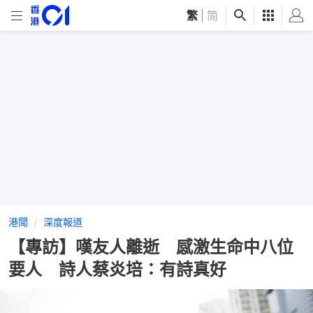
繁
|
简
港聞
深度報道
【專訪】嘆友人離逝 感激生命中八位
要人 詩人蔡炎培：有詩真好