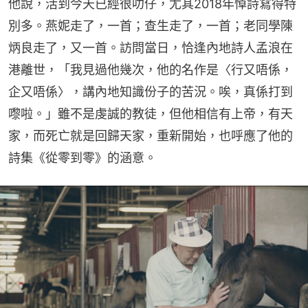
他說，活到今天已經很叻仔，尤其2018年悼詩寫得特
別多。燕妮走了，一首；查生走了，一首；老同學陳
炳良走了，又一首。訪問當日，恰逢內地詩人孟浪在
港離世，「我見過他幾次，他的名作是〈行又唔係，
企又唔係〉，講內地知識份子的苦況。唉，真係打到
嚟啦。」雖不是虔誠的教徒，但他相信有上帝，有天
家，而死亡就是回歸天家，重新開始，也呼應了他的
詩集《從零到零》的涵意。