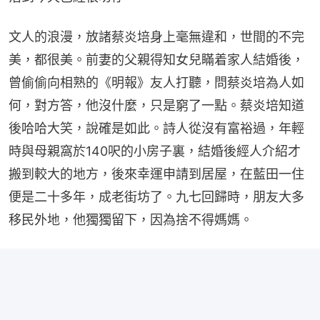
文人的浪漫，放諸蔡炎培身上毫無違和，世間的不完
美，都很美。前妻的父親得知女兒瞞着家人結婚後，
曾偷偷向相熟的《明報》友人打聽，問蔡炎培為人如
何，對方答，他沒什麼，只是窮了一點。蔡炎培知道
後哈哈大笑，說確是如此。詩人從沒有富裕過，年輕
時與母親窩於140呎的小房子裏，結婚後經人介紹才
搬到較大的地方，後來幸運申請到居屋，在藍田一住
便是二十多年，成老街坊了。九七回歸時，朋友大多
移民外地，他獨獨留下，因為捨不得媽媽。