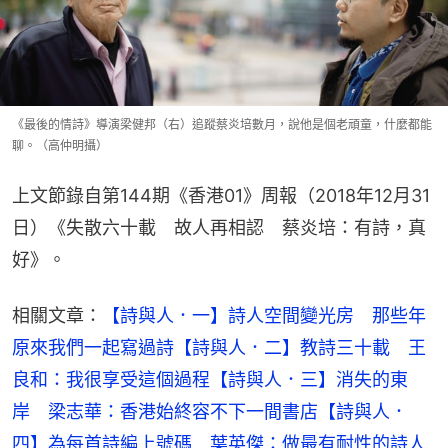
《最後的情詩》導演梁健邦（右）追蹤蔡炎培數月，說他是個老頑童，什麼都能
聊。（高仲明攝）
上文節錄自第144期《香港01》周報（2018年12月31
日）《失散六十載　故人再相認　蔡炎培：有詩，真
好》。
相關文章：
【詩與人．一】詩人空間變光房　那些年
原來我們一起寫過詩
【詩與人．二】教詩三十載　王
良和：我很享受這個過程
【詩與人．三】消失的東
岸　梁志華：香港始終容不下一間書店
【詩與人．
四】為每首詩編上號碼　葉英傑：做最有耐性的詩人