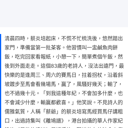
清晨四時，蔡炎培起床，不慌不忙梳洗後，悠然踏出
家門，準備當第一批茶客。他習慣叫一盅鹹魚肉餅
飯，吃完回家看報紙，小憩一下，簡單煮個午飯，然
後到外面走走。這個83歲的老詩人，沒法出遠門，最
快樂的是逢周三、周六的賽馬日，拄着拐杖，沿着斜
坡踱步至馬會看幾場馬，贏了，風騷好幾天；輸了，
也不過幾十元。「到我這種年紀，不會加多什麼，也
不會減少什麼，輸贏都歡喜。」他笑說。不見詩人的
儒雅氣質，人稱「蔡爺」的蔡炎培寫馬經買馬仔講粗
口，出過詩集叫《離鳩譜》，港台拍攝的華人作家紀