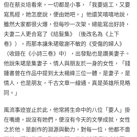
但在蔡炎培看來，一切都是小事，「我要返工，又要
寫馬經，她怎麼說，便由她吧。」他還笑嘻嘻地說，
雖然大家都很火爆，但每吵一次架，總能寫出好詩，
夫妻二人更合寫了《結髮集》（後改名為《上下
卷》），而那本讓朱珺敬謝不敏的《受傷的婦人》
（收錄在《小詩三卷》中），出發點也是讚美妻子。
他說朱珺是集妻子、情人與朋友於一身的女性，「錢
鍾書曾在作品中提到太太楊絳三位一體，是妻子，是
情人，也是朋友，千古文章一線通，真是英雄所見略
同。」
風流事迹豈止於此，他常將生命中的八位「要人」掛
在嘴邊，說沒有她們，便沒有今天的文學成就，女性
之於他，是創作的淵源與動力，對每一位，他都不嗇