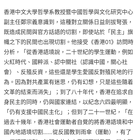
香港中文大學哲學系教授暨中國哲學與文化研究中心
副主任鄭宗義意識到，這種對立關係日益劍拔弩張，
既造成民間與官方話語的切割，即使站於「民主」旗
幟之下的民間也出現切割。他接受《香港01》訪問時
分析，「從香港語境說，二十世紀的學生運動，例如
火紅時代、國粹派、認中關社（認識中國，關心社
會）、反殖反資，這些還是學生愛國反對殖民地的行
為。因為對共產黨有迷思，仍有幻想，只是這些隨着
文革的結束而消失」；到了八十年代，香港在追求自
身民主的同時，仍與國家連結，以紀念六四最明顯，
「仍有支援中國民主化」；但到了二十一世紀，「在
過去十幾年，香港社會運動者自覺的將香港語境和中
國內地語境切割……從反國教到雨傘（運動），有了