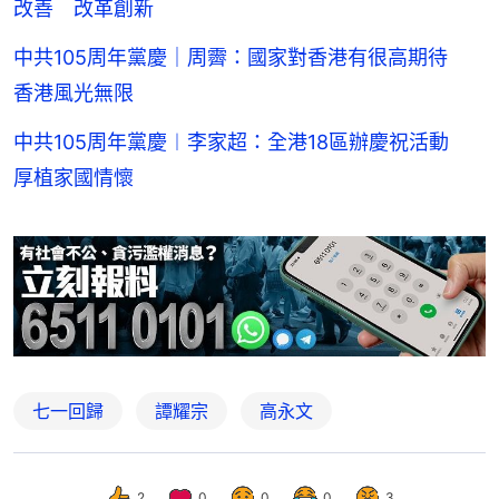
改善 改革創新
中共105周年黨慶｜周霽：國家對香港有很高期待
香港風光無限
中共105周年黨慶︱李家超：全港18區辦慶祝活動
厚植家國情懷
七一回歸
譚耀宗
高永文
2
0
0
0
3