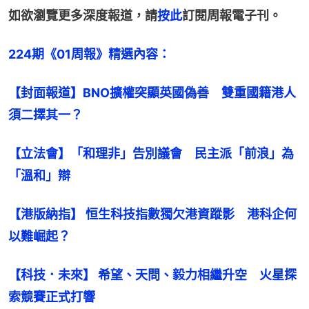
如欲瀏覽更多深度報道，請
按此
訂閱周報電子刊。
224期《01周報》精選內容：﻿
【封面報道】BNO擴權突顯英國偽善　雙重國籍港人
須二擇其一？
【立法會】「和理非」告別議會　民主派「前浪」為
「溫和」辯
【港版納指】 恒生科技指數獨欠港資蹤影　港科企何
以難崛起？
【科技．未來】 希望、天問、毅力相繼升空　火星探
索競賽正式打響