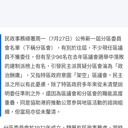
民政事務總署周一（7月27日）公佈新一屆分區委員
會名單（下稱分區會），有別於往屆，不少現任區議
員不獲委任，但有至少96名在去年區議會選舉中落敗
的建制派榜上有名，引發民主派質疑分區會淪為「政
治酬庸」，又指特區政府意圖「架空」區議會。民主
派之所以有此憂慮，除了特區政府多年來從未清楚說
明委任準則之外，還因為區議會和分區會的職能高度
重疊，同是協助港府推動公眾參與地區活動的諮詢組
織，但當局亦從未釐清。
分區委員會於1972年成立，隸屬於民政事務處，當時