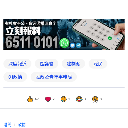
深度報道
區議會
建制派
泛民
01政情
民政及青年事務局
47
2
1
3
8
港聞
政情