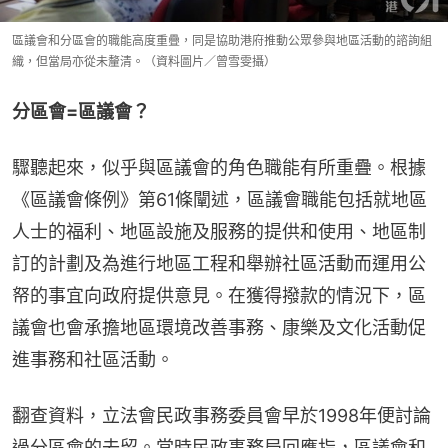
區議會和分區會的職能高度重疊，同是協助港府推動公眾參與地區活動的諮詢組
織，但當局亦從未釐清。（資料圖片／曾雪雯攝）
分區會=區議會？
驟聽起來，似乎與區議會的角色職能有所重疊。根據
《區議會條例》第61條闡述，區議會職能包括就地區
人士的福利、地區設施及服務的提供和使用、地區制
訂的計劃及為進行地區工程和舉辦社區活動而運用公
帑的事宜向政府提供意見。在獲得撥款的情況下，區
議會也會承擔地區環境改善事務、康樂及文化活動促
進事務和社區活動。
翻查資料，立法會民政事務委員會早於1998年便討論
過分區會的去留。當時民政事務局回應指，區議會和