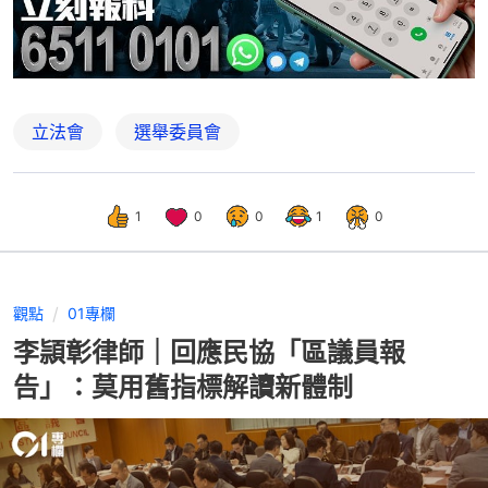
立法會
選舉委員會
1
0
0
1
0
觀點
01專欄
李頴彰律師｜回應民協「區議員報
告」：莫用舊指標解讀新體制