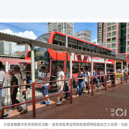
分區會推動市民參與政府活動，並就地區事宜例如街道照明設施及巴士站等，向民