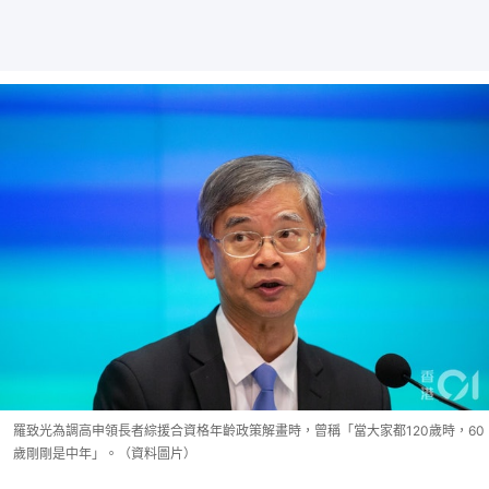
羅致光為調高申領長者綜援合資格年齡政策解畫時，曾稱「當大家都120歲時，60
歲剛剛是中年」。（資料圖片）