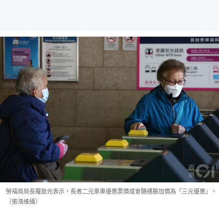
勞福局局長羅致光表示，長者二元乘車優惠票價或會隨通脹加價為「三元優惠」。
（張浩維攝）