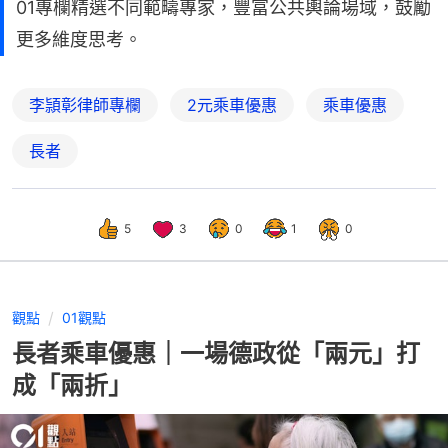
01專欄精選不同範疇專家，豐富公共輿論場域，鼓勵
更多維度思考。
李頴彰律師專欄
2元乘車優惠
乘車優惠
長者
5
3
0
1
0
觀點
01觀點
長者乘車優惠｜一場德政從「兩元」打
成「兩折」