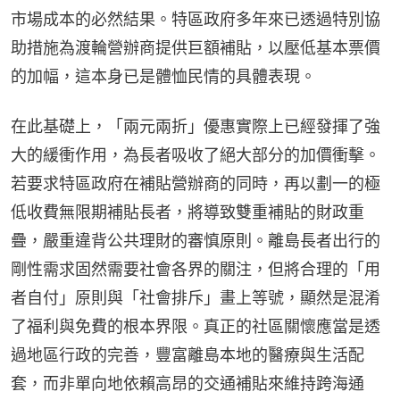
市場成本的必然結果。特區政府多年來已透過特別協
助措施為渡輪營辦商提供巨額補貼，以壓低基本票價
的加幅，這本身已是體恤民情的具體表現。
在此基礎上，「兩元兩折」優惠實際上已經發揮了強
大的緩衝作用，為長者吸收了絕大部分的加價衝擊。
若要求特區政府在補貼營辦商的同時，再以劃一的極
低收費無限期補貼長者，將導致雙重補貼的財政重
疊，嚴重違背公共理財的審慎原則。離島長者出行的
剛性需求固然需要社會各界的關注，但將合理的「用
者自付」原則與「社會排斥」畫上等號，顯然是混淆
了福利與免費的根本界限。真正的社區關懷應當是透
過地區行政的完善，豐富離島本地的醫療與生活配
套，而非單向地依賴高昂的交通補貼來維持跨海通