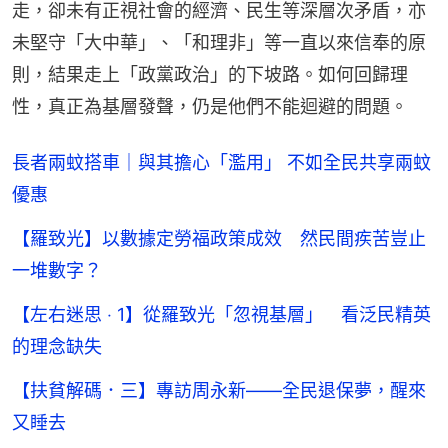
走，卻未有正視社會的經濟、民生等深層次矛盾，亦
未堅守「大中華」、「和理非」等一直以來信奉的原
則，結果走上「政黨政治」的下坡路。如何回歸理
性，真正為基層發聲，仍是他們不能迴避的問題。
長者兩蚊搭車｜與其擔心「濫用」 不如全民共享兩蚊
優惠
【羅致光】以數據定勞福政策成效 然民間疾苦豈止
一堆數字？
【左右迷思 ‧ 1】從羅致光「忽視基層」 看泛民精英
的理念缺失
【扶貧解碼．三】專訪周永新——全民退保夢，醒來
又睡去