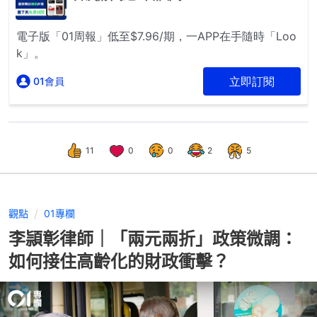
11
0
0
2
5
觀點
01專欄
李頴彰律師｜「兩元兩折」政策微調：
如何接住高齡化的財政衝擊？