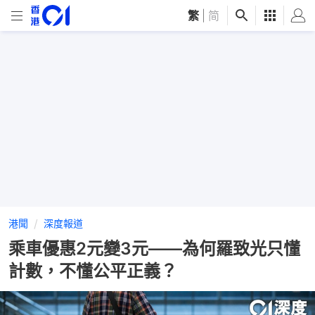
繁
|
简
港聞
深度報道
乘車優惠2元變3元——為何羅致光只懂
計數，不懂公平正義？