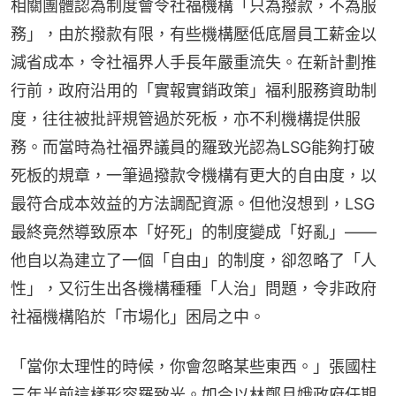
相關團體認為制度會令社福機構「只為撥款，不為服
務」，由於撥款有限，有些機構壓低底層員工薪金以
減省成本，令社福界人手長年嚴重流失。在新計劃推
行前，政府沿用的「實報實銷政策」福利服務資助制
度，往往被批評規管過於死板，亦不利機構提供服
務。而當時為社福界議員的羅致光認為LSG能夠打破
死板的規章，一筆過撥款令機構有更大的自由度，以
最符合成本效益的方法調配資源。但他沒想到，LSG
最終竟然導致原本「好死」的制度變成「好亂」——
他自以為建立了一個「自由」的制度，卻忽略了「人
性」，又衍生出各機構種種「人治」問題，令非政府
社福機構陷於「市場化」困局之中。
「當你太理性的時候，你會忽略某些東西。」張國柱
三年半前這樣形容羅致光。如今以林鄭月娥政府任期