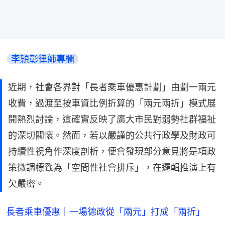
李頴彰律師專欄
近期，社會各界對「長者乘車優惠計劃」由劃一兩元
收費，過渡至按車資比例折算的「兩元兩折」模式展
開熱烈討論，這確實反映了廣大市民對弱勢社群福祉
的深切關懷。然而，若以嚴謹的公共行政學及財政可
持續性視角作深度剖析，便會發現部分意見將是項政
策微調標籤為「空間性社會排斥」，在邏輯推演上有
欠嚴密。
長者乘車優惠｜一場德政從「兩元」打成「兩折」