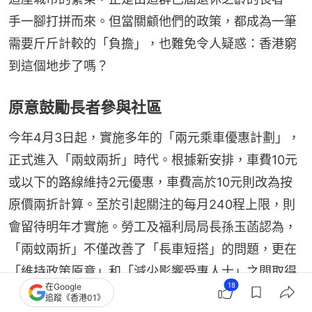
手一腳打拼而來。但當關顧他們的政策，都成為一筆
需要斤斤計較的「負擔」，也難免令人疑惑：香港窮
到這個地步了嗎？
原意鼓勵長者參與社區
今年4月3日起，實施多年的「兩元乘車優惠計劃」，
正式進入「兩蚊兩折」時代。根據新安排，車費10元
或以下的路線維持2元優惠，車費高於10元則改為按
原價兩折計算。至於引起關注的每月240程上限，則
會留待明年才實施。勞工及福利局局長孫玉菡認為，
「兩蚊兩折」不僅改善了「長車短搭」的問題，更在
「維持政策原意」和「減少影響受惠人士」之間取得
18
在Google
平衡；他又強調政府已經資助八成車費，「是非常優
追蹤《香港01》