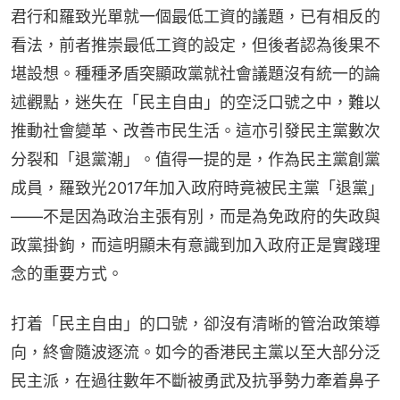
君行和羅致光單就一個最低工資的議題，已有相反的
看法，前者推崇最低工資的設定，但後者認為後果不
堪設想。種種矛盾突顯政黨就社會議題沒有統一的論
述觀點，迷失在「民主自由」的空泛口號之中，難以
推動社會變革、改善市民生活。這亦引發民主黨數次
分裂和「退黨潮」。值得一提的是，作為民主黨創黨
成員，羅致光2017年加入政府時竟被民主黨「退黨」
——不是因為政治主張有別，而是為免政府的失政與
政黨掛鉤，而這明顯未有意識到加入政府正是實踐理
念的重要方式。
打着「民主自由」的口號，卻沒有清晰的管治政策導
向，終會隨波逐流。如今的香港民主黨以至大部分泛
民主派，在過往數年不斷被勇武及抗爭勢力牽着鼻子