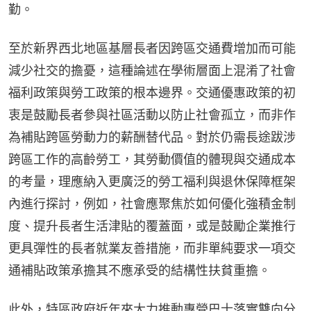
勤。
至於新界西北地區基層長者因跨區交通費增加而可能
減少社交的擔憂，這種論述在學術層面上混淆了社會
福利政策與勞工政策的根本邊界。交通優惠政策的初
衷是鼓勵長者參與社區活動以防止社會孤立，而非作
為補貼跨區勞動力的薪酬替代品。對於仍需長途跋涉
跨區工作的高齡勞工，其勞動價值的體現與交通成本
的考量，理應納入更廣泛的勞工福利與退休保障框架
內進行探討，例如，社會應聚焦於如何優化強積金制
度、提升長者生活津貼的覆蓋面，或是鼓勵企業推行
更具彈性的長者就業友善措施，而非單純要求一項交
通補貼政策承擔其不應承受的結構性扶貧重擔。
此外，特區政府近年來大力推動專營巴士落實雙向分