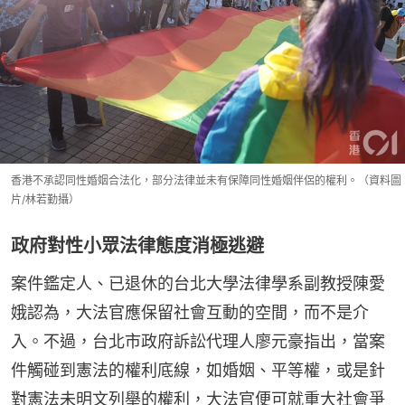
香港不承認同性婚姻合法化，部分法律並未有保障同性婚姻伴侶的權利。（資料圖
片/林若勤攝）
政府對性小眾法律態度消極逃避
案件鑑定人、已退休的台北大學法律學系副教授陳愛
娥認為，大法官應保留社會互動的空間，而不是介
入。不過，台北市政府訴訟代理人廖元豪指出，當案
件觸碰到憲法的權利底線，如婚姻、平等權，或是針
對憲法未明文列舉的權利，大法官便可就重大社會爭