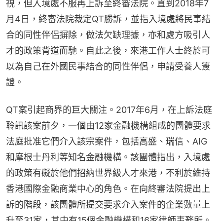
視，但入境處不服再上訴至終審法院。直到2018年7
月4日，終審法院裁定QT勝訴，並指入境處將民事結
合的同性伴侶摒除，做法欠缺理據，亦和處方吸引人
才的政策背道而馳。自此之後，來港工作人士終於可
以為自己在外國民事結合的同性伴侶，申請受養人簽
證。
QT案引起商界的巨大關注。2017年6月，在上訴法庭
聆訊該案前夕，一個由12家金融機構組成的團體要求
法庭批准它們介入該宗案件，包括高盛、瑞信、AIG
和摩根士丹利等知名金融機構。該團體指出，入境處
的政策有礙於他們招納世界級人才來港，不利於維持
香港國際金融商業中心的角色。在向終審法院提出上
訴的階段，該團體所提交要求介入案件的企業數量上
升至31家，其中有15個金融機構和16家律師事務所。