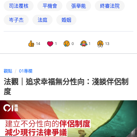
司法覆核
平機會
張舉能
終審法院
岑子杰
法庭
婚姻
14
1
0
1
13
觀點
01專欄
法觀｜追求幸福無分性向：淺談伴侶制
度