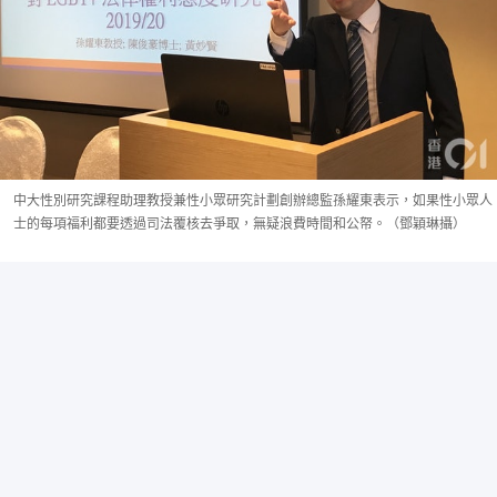
中大性別研究課程助理教授兼性小眾研究計劃創辦總監孫耀東表示，如果性小眾人
士的每項福利都要透過司法覆核去爭取，無疑浪費時間和公帑。（鄧穎琳攝）