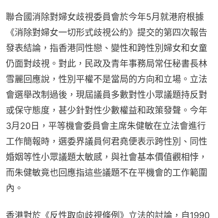
聯合國消除對婦女歧視委員會於今年5月就港府根據
《消除對婦女一切形式歧視公約》提交的第四次報告
發表結論，指香港同性戀、變性和跨性別婦女和女童
仍面對歧視。對此，民政及青年事務局常任秘書長林
雪麗回應說，性別平權不是當局的方向和立場。立法
會選舉改制過後，現屆議員多數對性小眾議題持反對
或保守態度，甚少針對性少數權益和政策發聲。今年
3月20日，平等機會委員會主席朱健敏在立法會進行
工作簡報時，選委界議員何君堯便表示跨性別、同性
婚姻等性小眾議題太敏感，與社會基本價值觀相悖，
而朱健敏竟也回應指這些議題不在平機會的工作範圍
內。
香港對於《反性取向歧視條例》立法的討論，自1990