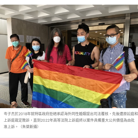
岑子杰於2018年就特區政府拒絕承認海外同性婚姻提出司法覆核，先後遭原訟庭和
上訴庭裁定敗訴，直到2022年高等法院上訴庭終以案件具備重大公共價值為由批
准上訴。（朱棨新攝）