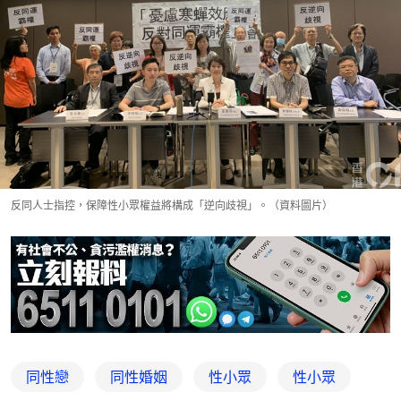
反同人士指控，保障性小眾權益將構成「逆向歧視」。（資料圖片）
同性戀
同性婚姻
性小眾
性小眾