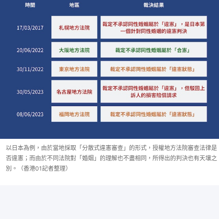
以日本為例，由於當地採取「分散式違憲審查」的形式，授權地方法院審查法律是
否違憲；而由於不同法院對「婚姻」的理解也不盡相同，所得出的判決也有天壤之
別。（香港01記者整理）