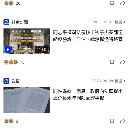
20
社會新聞
2023-12-01
精選 ★
同志平權司法覆核｜岑子杰案部份
終極勝訴 居住、繼承權仍待終審
11:38
13
政情
2023-09-28
精選 ★
同性婚姻｜消息：政府向法庭提出
冀延長兩年期限處理平權
5