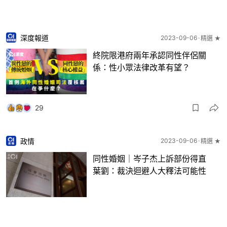
深度報道
2023-09-06
精選 ★
終院限港府兩年承認同性伴侶關
係：性小眾法律改革有望？
29
政情
2023-09-06
精選 ★
同性婚姻｜岑子杰上訴部份得直
葉劉：裁決迴避人大釋法可能性
10