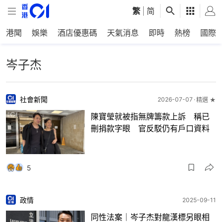
繁
|
简
港聞
娛樂
酒店優惠碼
天氣消息
即時
熱榜
國際
岑子杰
社會新聞
2026-07-07
精選 ★
陳寶瑩就被指無牌籌款上訴 稱已
刪捐款字眼 官反駁仍有戶口資料
5
政情
2025-09-11
同性法案｜岑子杰對龍漢標另眼相