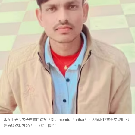
印度中央邦男子達爾門德拉（Dharmendra Parihar），因追求17歲少女被拒，用
斧頭猛砍對方20刀。（網上圖片）