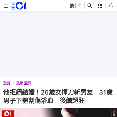
繁
|
简
熱話
熱爆話題
他拒絕結婚！26歲女揮刀斬男友 31歲
男子下體割傷浴血 後續超狂