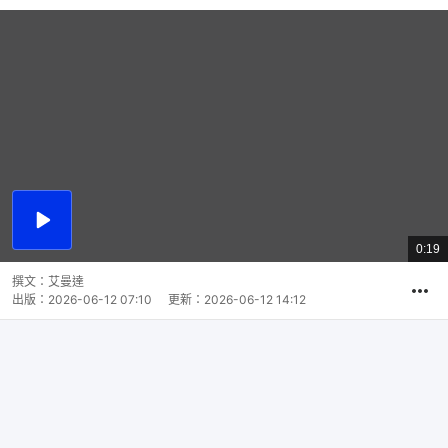
播
放
0:19
總
影
共
片
時
撰文：
艾曼達
間
出版：
2026-06-12 07:10
更新：
2026-06-12 14:12