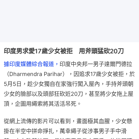
印度男求愛17歲少女被拒 用斧頭猛砍20刀
據印度媒體綜合報道，
印度中央邦一男子達爾門德拉
（Dharmendra Parihar），因追求17歲少女被拒，於
5月5日，趁少女獨自在家強行闖入屋內，手持斧頭朝
少女的臉部以及頭部狂砍近20刀，甚至將少女拖上屋
頂，企圖用繩索將其活活吊死。
從網上流傳的影片可以看到，畫面極其血腥，少女懸
掛在半空中拼命掙扎，萬幸繩子從涉事男子手中滑