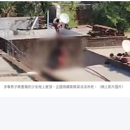
涉事男子將重傷的少女拖上屋頂，企圖用繩索將其活活吊死。（網上影片圖片）