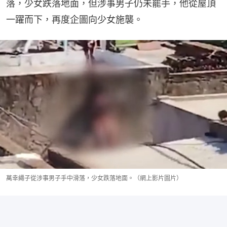
落，少女跌落地面，但涉事男子仍未罷手，他從屋頂
一躍而下，再度企圖向少女施襲。
萬幸繩子從涉事男子手中滑落，少女跌落地面。（網上影片圖片）