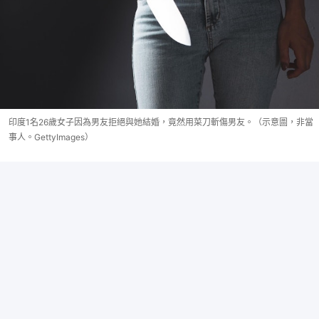
印度1名26歲女子因為男友拒絕與她結婚，竟然用菜刀斬傷男友。（示意圖，非當
事人。GettyImages）