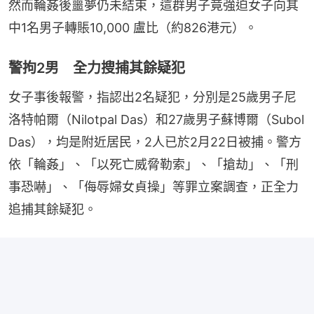
然而輪姦後噩夢仍未結束，這群男子竟強迫女子向其
中1名男子轉賬10,000 盧比（約826港元）。
警拘2男 全力搜捕其餘疑犯
女子事後報警，指認出2名疑犯，分別是25歲男子尼
洛特帕爾（Nilotpal Das）和27歲男子蘇博爾（Subol 
Das），均是附近居民，2人已於2月22日被捕。警方
依「輪姦」、「以死亡威脅勒索」、「搶劫」、「刑
事恐嚇」、「侮辱婦女貞操」等罪立案調查，正全力
追捕其餘疑犯。