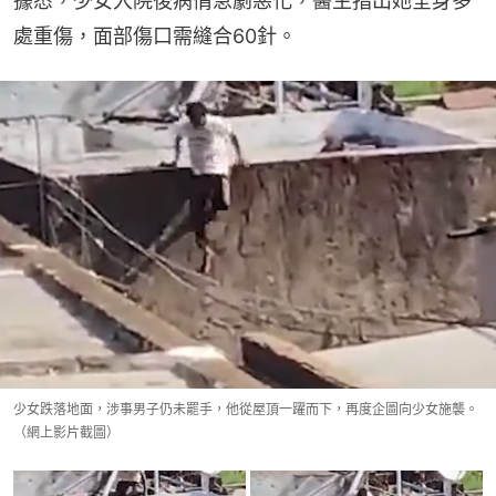
據悉，少女入院後病情急劇惡化，醫生指出她全身多
處重傷，面部傷口需縫合60針。
少女跌落地面，涉事男子仍未罷手，他從屋頂一躍而下，再度企圖向少女施襲。
（網上影片截圖）