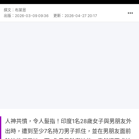
撰文：
布萊恩
出版：
2026-03-09 09:36
更新：
2026-04-27 20:17
人神共憤，令人髮指！印度1名28歲女子與男朋友外
出時，遭到至少7名持刀男子抓住，並在男朋友面前