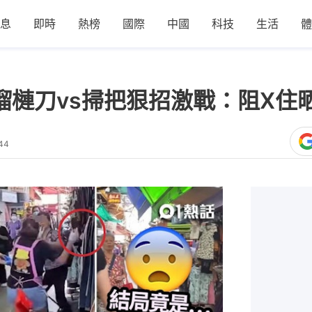
息
即時
熱榜
國際
中國
科技
生活
體
榴槤刀vs掃把狠招激戰：阻X住
44