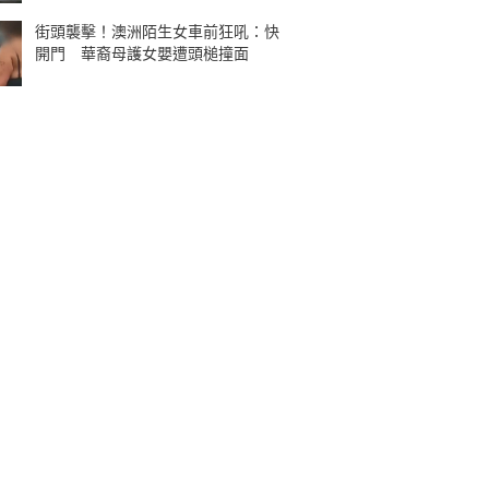
街頭襲擊！澳洲陌生女車前狂吼：快
開門 華裔母護女嬰遭頭槌撞面