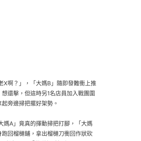
老X啊？」，「大媽B」隨即發難衝上推
」想還擊，但這時另1名店員加入戰團圍
拿起旁邊掃把擺好架勢。
大媽A」竟真的揮動掃把打腳，「大媽
身跑回榴槤舖，拿出榴槤刀衝回作狀砍