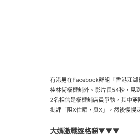
有港男在Facebook群組「香港江
桂林街榴槤舖外。影片長54秒，見
2名相信是榴槤舖店員爭執，其中穿
批評「阻X住晒，臭X」，然後慢慢
大媽激戰逐格睇▼▼▼