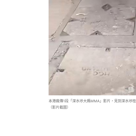
本港瘋傳1段「深水埗大媽MMA」影片，見到深水埗
（影片截圖）