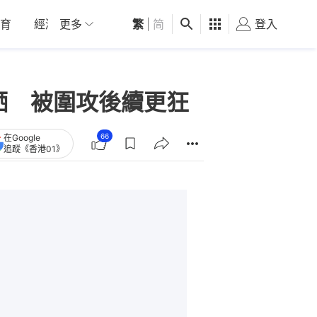
育
經濟
更多
01深圳
繁
觀點
|
简
健康
好食玩飛
登入
女
晒 被圍攻後續更狂
66
在Google
追蹤《香港01》