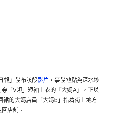
湖日報」發布該段
影片
，事發地點為深水埗
到穿「V領」短袖上衣的「大媽A」，正與
圍裙的大媽店員「大媽B」指着街上地方
走回店舖。