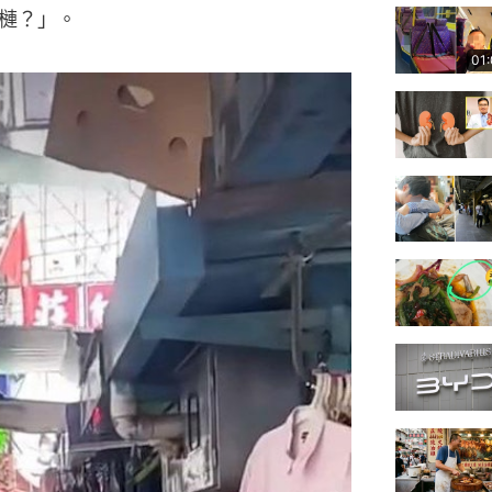
槤？」。
01