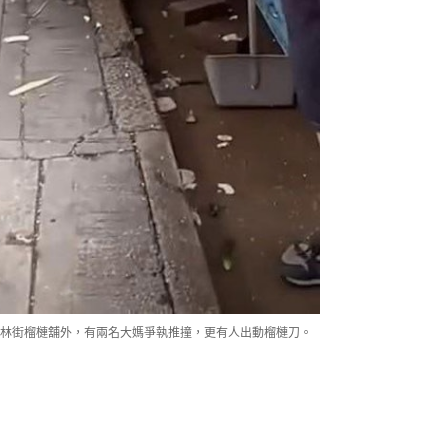
桂林街榴槤舖外，有兩名大媽爭執推撞，更有人出動榴槤刀。