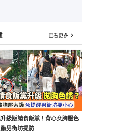
章
查看更多
現升級版請食飯黨！背心女胸壓色
人籲男街坊提防