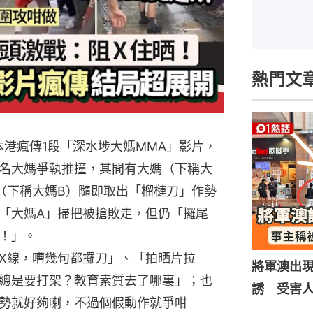
熱門文
本港瘋傳1段「深水埗大媽MMA」影片，
名大媽爭執推撞，其間有大媽（下稱大
（下稱大媽B）隨即取出「榴槤刀」作勢
「大媽A」掃把被搶敗走，但仍「攞尾
！」。
X線，嘈幾句都攞刀」、「拍晒片拉
將軍澳出
總是要打架？教育素質去了哪裏」；也
誘 受害
勢就好夠喇，不過個假動作就爭咁