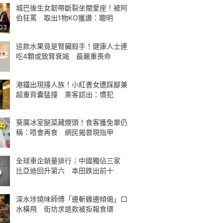
城巴後生女韌帶斷裂坐關愛座！被阿
伯狂罵 取出1物KO獲讚：聰明
:03
這款水果竟是腎臟殺手！健康人士連
吃4顆或致腎衰竭 最嚴重喪命
港鐵出現撞人族！小紅書女遭踩腳兼
超重背囊猛撞 乘客認出：慣犯
葵廣冰室餸菜藏煙頭！食客獲免單仍
稱：唔會再食 網民揭曾現指甲
全球車企銷量排行｜中國獨佔三家
比亞迪回升第六 本田跌出前十
深水埗燒味師傅「邊斬雞邊傾偈」口
水橫飛 街坊求退款被拒報食環