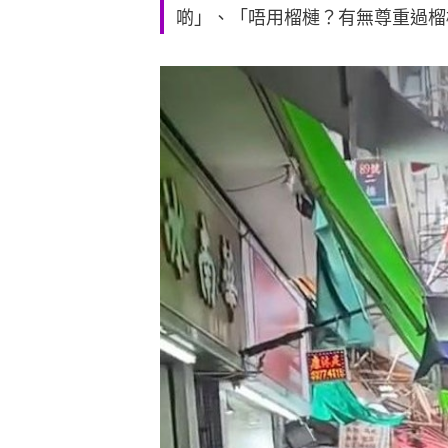
啲」、「唔用榴槤？有無尊重過榴