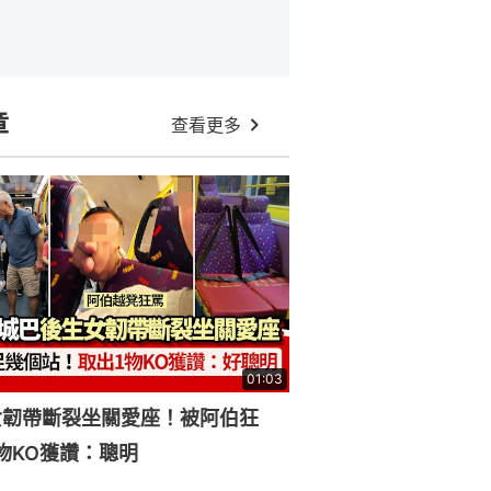
章
查看更多
01:03
女韌帶斷裂坐關愛座！被阿伯狂
物KO獲讚：聰明