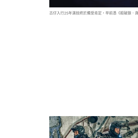
古仔入行25年演技終於備受肯定，早前憑《殺破狼．