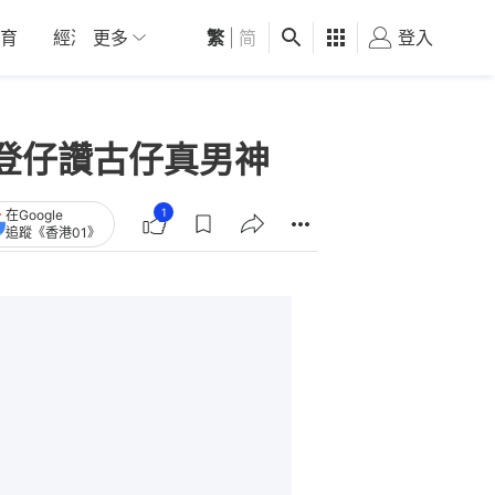
育
經濟
更多
01深圳
繁
觀點
|
简
健康
好食玩飛
登入
女
登仔讚古仔真男神
1
在Google
追蹤《香港01》