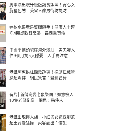
將軍澳出現升級版請食飯黨！背心女
胸壓色誘 受害人籲男街坊提防
這款水果竟是腎臟殺手！健康人士連
吃4顆或致腎衰竭 最嚴重喪命
中國平價預製房海外爆紅 美夫婦入
住9個月揭5大隱憂 入手需注意
港鐵阿叔挨柱聽歌跳舞！揈頭扭蘿彎
膝超陶醉 網民笑言：變鋼管舞
:14
有片│新蒲崗變老鼠樂園？如意樓入
10隻老鼠亂竄 網民：點住人
:06
港鐵出現撞人族！小紅書女遭踩腳兼
超重背囊猛撞 乘客認出：慣犯