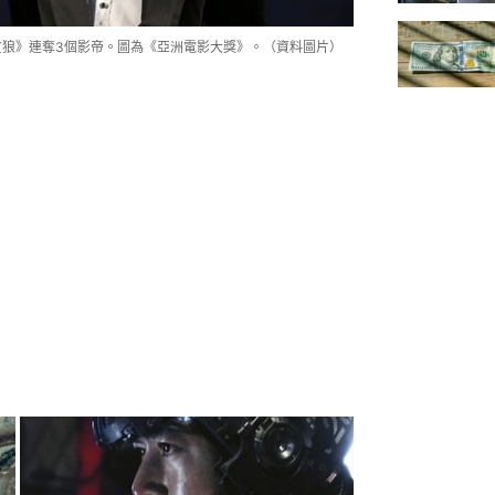
貪狼》連奪3個影帝。圖為《亞洲電影大獎》。（資料圖片）