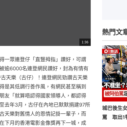
熱門文
1:36
總
共
時
間
得一眾連登仔「直豎拇指」讚好，可謂
被逾6000名連登網民讚好，封為有情有
帝古天樂（古仔）！連登網民勁讚古天樂
得是其低調行善作風，有網民甚至稱到
朋友「就算唔認得國家領導人，都認得
至去年3月，古仔在內地已默默捐建97所
城巴後生
古天樂對舊情人的恩情記掛一輩子，而
罵 取出1
在下月的香港電影金像獎再下一城，成