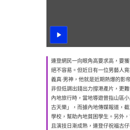
播
放
影
片
連登網民一向眼角高要求高，要獲
絕不容易。但近日有一位男藝人竟
義真‧男神，他就是近期熱爆的影
非但低調出錢出力撐港產片，更難
內地旅行時，當地導遊曾指山區小
古天樂」，而據內地傳媒報道，截
學校，幫助內地貧困學生。另外，
且演技日漸成熟，連登仔祝福古仔