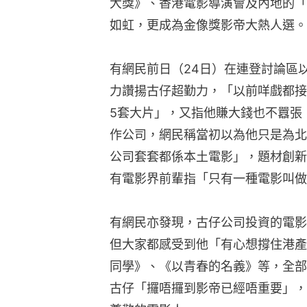
大獎》、香港電影導演會及內地的「微
如虹，更成為金像獎影帝大熱人選。
有網民前日（24日）在連登討論區
力讚揚古仔超勤力，「以前咩戲都接
5套大片」，又指他賺大錢也不囂張
作公司，網民稱當初以為他只是為北
公司套套都係本土電影」，題材創新
有電影界前輩指「只有一種電影叫做
有網民亦發現，古仔公司投資的電影
但大家都感受到他「有心想撐住港產
同學》、《以青春的名義》等，全部
古仔「攞唔攞到影帝已經唔重要」，