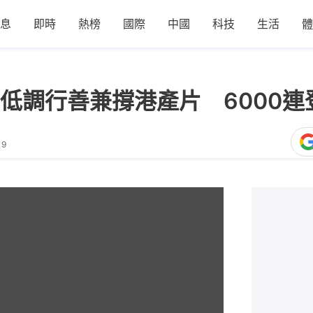
息
即時
熱榜
國際
中國
科技
生活
體
低調行善兼撐港產片 6000連
19