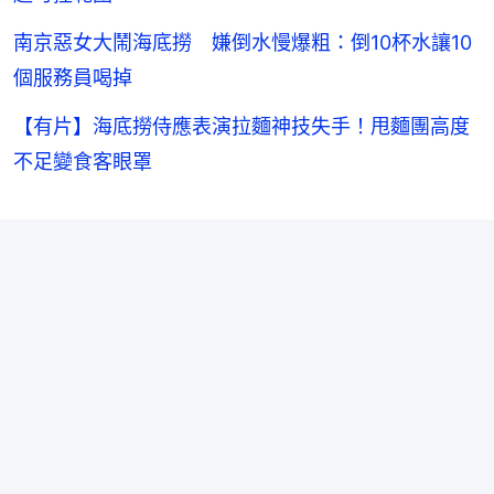
南京惡女大鬧海底撈 嫌倒水慢爆粗：倒10杯水讓10
個服務員喝掉
【有片】海底撈侍應表演拉麵神技失手！甩麵團高度
不足變食客眼罩