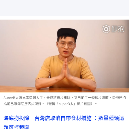
SuperB太眼見事情鬧大了，最終將影片刪除，又自拍了一條短片道歉，指他們拍
攝前已跟海底撈店員談好。（微博「superB太」影片截圖）。
海底撈投降！台灣店取消自帶食材措施 ：數量種類遠
超可控範圍