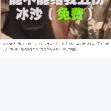
SuperB太只點了一份10元（約12港元）的自助調味料，再加購1碗4元（約4. 7港
元）的白飯，還跟侍應取來5杯免費的碎冰。（影片截圖）