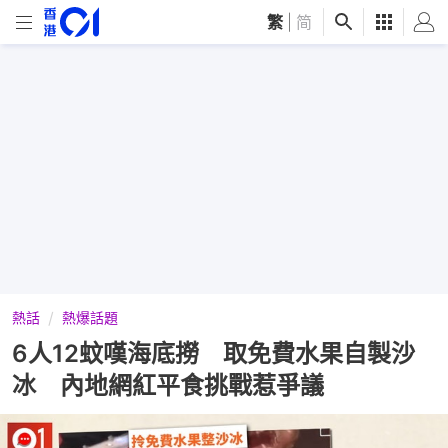
繁
|
简
熱話
熱爆話題
6人12蚊嘆海底撈 取免費水果自製沙
冰 內地網紅平食挑戰惹爭議