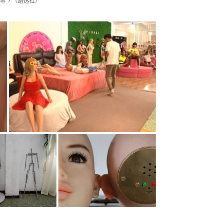
等。（路透社）