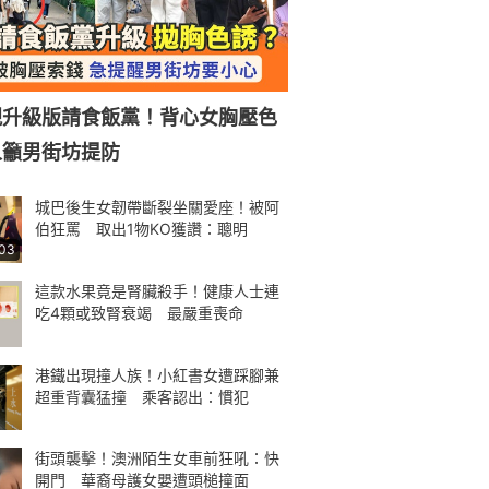
現升級版請食飯黨！背心女胸壓色
人籲男街坊提防
城巴後生女韌帶斷裂坐關愛座！被阿
伯狂罵 取出1物KO獲讚：聰明
:03
這款水果竟是腎臟殺手！健康人士連
吃4顆或致腎衰竭 最嚴重喪命
港鐵出現撞人族！小紅書女遭踩腳兼
超重背囊猛撞 乘客認出：慣犯
街頭襲擊！澳洲陌生女車前狂吼：快
開門 華裔母護女嬰遭頭槌撞面