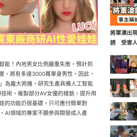
將軍澳出
誘 受害
工智能！內地男女比例嚴重失衡，預計到
01
齡層，將有多達3000萬單身男性。因此，
」為龐大商機，研究生產具備人工智能
印技術，複製部分AV女優的樣貌，提升用
娃娃的功能仍很基礎，只可應付簡單對
，AI領域的專家不願參與開發成人產