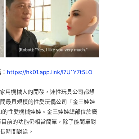
話：
https://hk01.app.link/l7U1Y7t5LO
般家用機械人的開發，連性玩具公司都想
間最具規模的性愛玩偶公司「金三娃娃
AI的性愛機械娃娃。金三娃娃總部位於廣
但至目前的功能仍相當簡單，除了能簡單對
長時間對話。