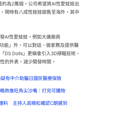
量約為2萬個。公司希望將AI性愛娃娃出
，現時有八成性娃娃銷售至海外，其中
發AI性愛娃娃，例如大連廠商
本功能」外，可以對話、做家務及提供醫
S Dolls」更稱會引入3D掃瞄技術，
性的外表，減少開發時間。
地疑有中介助騙日國民醫療保險
略熱推旺角尖沙嘴：打完可購物
爆料 主持人高曉松確認C朗遲到