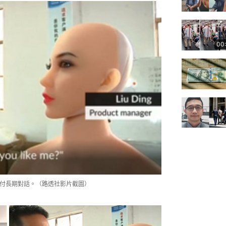
00
應付長期對話。（路透社影片截圖）