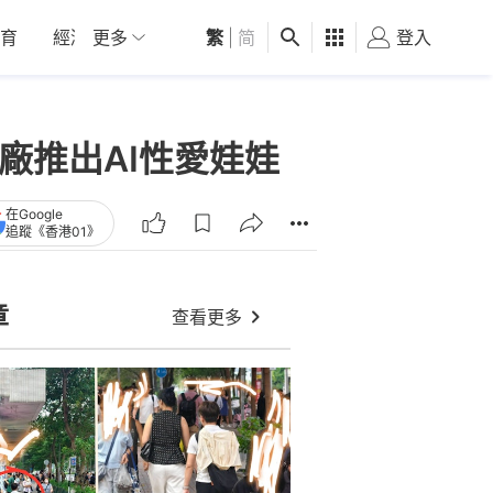
育
經濟
更多
01深圳
繁
觀點
|
简
健康
好食玩飛
登入
女
廠推出AI性愛娃娃
在Google
追蹤《香港01》
章
查看更多