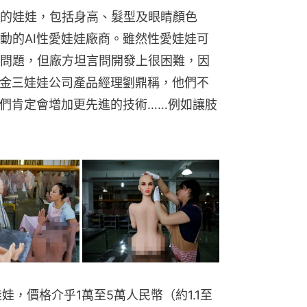
的娃娃，包括身高、髮型及眼睛顏色
動的AI性愛娃娃廠商。雖然性愛娃娃可
問題，但廠方坦言問開發上很困難，因
。金三娃娃公司產品經理劉鼎稱，他們不
我們肯定會增加更先進的技術……例如讓肢
娃，價格介乎1萬至5萬人民幣（約1.1至