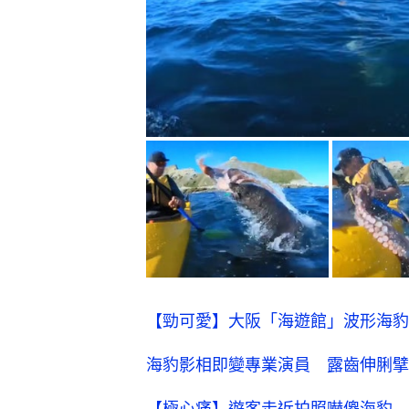
【勁可愛】大阪「海遊館」波形海豹
海豹影相即變專業演員 露齒伸脷擘
【極心痛】遊客走近拍照嚇傻海豹 