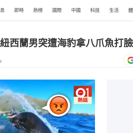
息
即時
熱榜
國際
中國
科技
生活
體
紐西蘭男突遭海豹拿八爪魚打臉
9