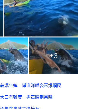
+
3
萌爆坐鎮 懶洋洋睡姿冧爆網民
大口冇難度 男童睇到呆晒
逐隻跳崖逃亡慘撞石