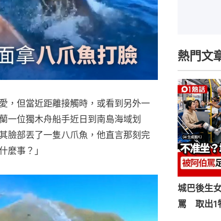
熱門文
愛，但當近距離接觸時，或看到另外一
蘭一位獨木舟船手近日到南島海域划
其臉部丟了一隻八爪魚，他直言那刻完
什麼事？」
城巴後生
罵 取出1