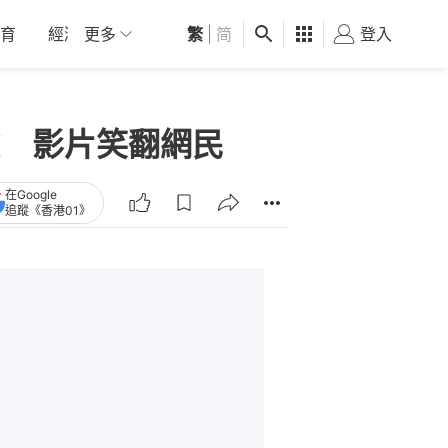
育
經濟
更多
01深圳
繁
觀點
|
简
健康
好食玩飛
登入
女
 影片笑翻網民
在Google
追蹤《香港01》