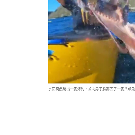
水面突然跳出一隻海豹，並向男子臉部丟了一隻八爪魚。（i