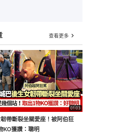
章
查看更多
01:03
女韌帶斷裂坐關愛座！被阿伯狂
物KO獲讚：聰明