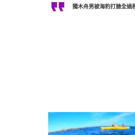
獨木舟男被海豹打臉全過