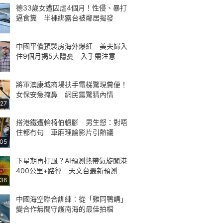
德33歲女遭囚虐4個月！性侵、暴打
逼食糞 半裸綁露台被鄰居揭發
中國平價預製房海外爆紅 美夫婦入
住9個月揭5大隱憂 入手需注意
將軍澳康城商場扶手電梯驚現糞便！
女保安急掩鼻 網民震驚猜內情
:27
搭港鐵遭輪椅伯輾腳 男生怒：對唔
住都冇句 車廂理論影片引熱議
:05
下星期再打風？AI預測熱帶氣旋闖港
400公里+路徑 天文台最新預測
:36
中國海空聯合訓練：從「雞同鴨講」
變合作無間守護南海的最佳拍檔