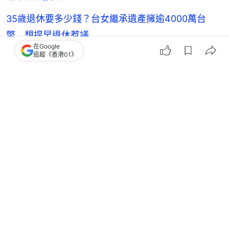
35歲退休要多少錢？台女繼承遺產擁逾4000萬台
幣 想提早退休惹議
在Google
追蹤《香港01》
拚搏40年！上市公司董事擬退休玩到盡︰不留遺產
遇1事晚年淒涼
熱話
日本
日本文化
Mercedes-Benz
5
0
1
1
0
中國
大國小事