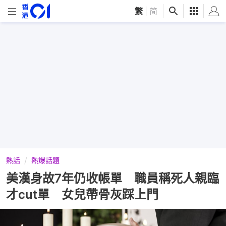
繁
|
简
熱話
熱爆話題
美漢身故7年仍收帳單 職員稱死人親臨
才cut單 女兒帶骨灰踩上門