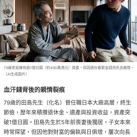
79歲老翁擁有逾1億日圓（約490萬港元）資產，但因過份着緊金錢而失去親情。
（AI生成圖片）
血汗錢背後的親情裂痕
79歲的田島先生（化名）曾任職日本大廠高層，終生
節儉，歷年來積攢退休金、遺產與投資收益，資產突
破1億日圓。田島先生於5年前喪妻後獨居，子女本來
時常探望，但因他對財富的偏執與日俱增，屢次向長