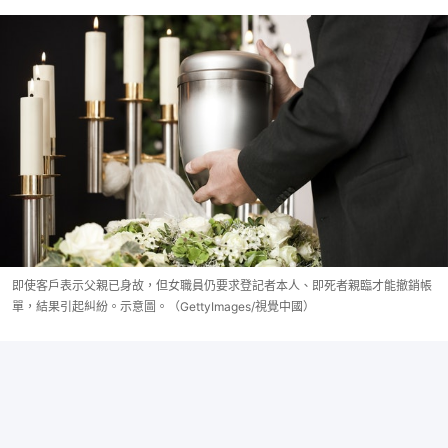
即使客戶表示父親已身故，但女職員仍要求登記者本人、即死者親臨才能撤銷帳
單，結果引起糾紛。示意圖。（GettyImages/視覺中國）