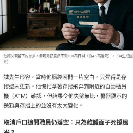
他翻父親留下的存摺，發現餘額竟然不到100萬日圓（約4.9萬港元）。（AI生成圖
片）
誠先生形容，當時他腦袋瞬間一片空白，只覺得是存
摺還未更新。他慌忙拿著存摺飛奔到附近的自動櫃員
機（ATM）確認，但結果令他失望無比，機器顯示的
餘額與存摺上的並沒有太大變化。
取消戶口追問職員仍落空：只為維護面子死撐風
光？