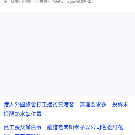
單，結果引起糾紛。示意圖。（GettyImages/視覺中國）
港人外國旅舍打工遇劣質港客 無理要求多 投訴未
提醒熱水掣位置
員工喪父辦白事 離譜老闆叫孝子以公司名義訂花