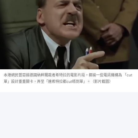
本港網民曾惡搞德國納粹獨裁者希特拉的電影片段，揶揄一些電訊機構為 「cut
單」設計重重關卡，弄至「連希特拉都cut唔到單」。（影片截圖）