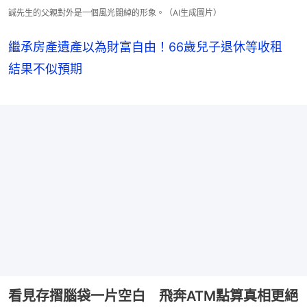
誠先生的父親對外是一個風光闊綽的形象。（AI生成圖片）
繼承房產遺產以為財富自由！66歲兒子退休等收租
結果不似預期
看見存摺腦袋一片空白 飛奔ATM點算真相更絕