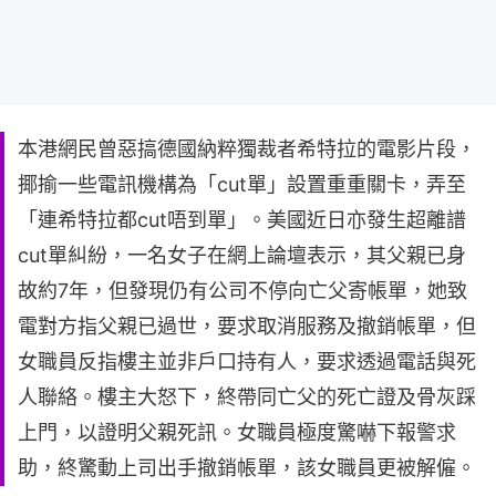
本港網民曾惡搞德國納粹獨裁者希特拉的電影片段，
揶揄一些電訊機構為「cut單」設置重重關卡，弄至
「連希特拉都cut唔到單」。美國近日亦發生超離譜
cut單糾紛，一名女子在網上論壇表示，其父親已身
故約7年，但發現仍有公司不停向亡父寄帳單，她致
電對方指父親已過世，要求取消服務及撤銷帳單，但
女職員反指樓主並非戶口持有人，要求透過電話與死
人聯絡。樓主大怒下，終帶同亡父的死亡證及骨灰踩
上門，以證明父親死訊。女職員極度驚嚇下報警求
助，終驚動上司出手撤銷帳單，該女職員更被解僱。