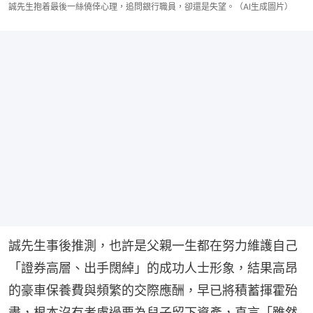
誠先生抱着最後一絲僥倖心理，追問銀行職員，卻還是失望。（AI生成圖片）
誠先生事後推測，也許是父親一生都在努力維護自己
「證券高層、出手闊綽」的成功人士形象，結果高昂
的豪車保養費與頻繁的交際應酬，早已將積蓄揮霍殆
盡，根本沒有考慮過要為兒子留下資產，直言「雖然