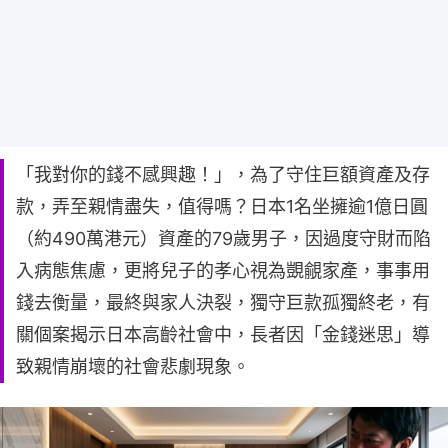
「我對你的錢不感興趣！」，為了守住巨額資產及存
款，弄至親情盡失，值得嗎？日本1名坐擁逾1億日圓
（約490萬港元）資產的79歲男子，因過度守財而陷
入病態焦慮，更將兒子的孝心視為覬覦家產，事事用
錢去衡量，最終與家人決裂，獨守巨款孤獨終老，有
關個案揭示日本高齡社會中，長者因「金錢迷思」導
致親情崩壞的社會悲劇現象。