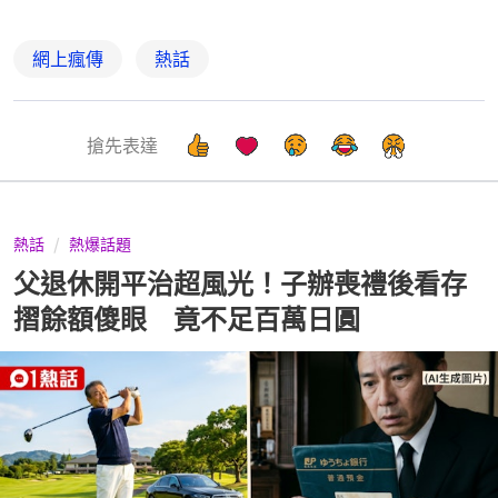
網上瘋傳
熱話
搶先表達
熱話
熱爆話題
父退休開平治超風光！子辦喪禮後看存
摺餘額傻眼 竟不足百萬日圓