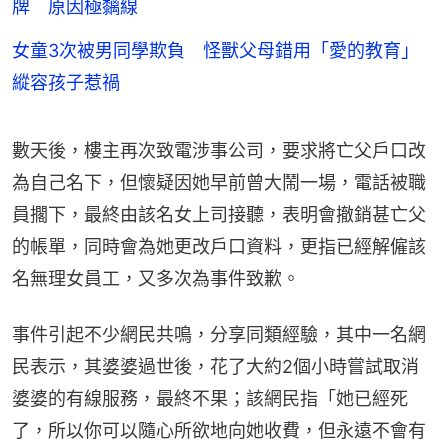
牌 原因極黐線
女童3次被男同學欺負 怪獸父母錯用「愛的教育」
縱容孩子惹禍
數天後，樓主再次致電涉事公司，要求將亡父戶口改
為自己名下，但懷疑因她早前曾大鬧一場，電話被職
員擱下，最終由該名女上司接聽，表明會撤銷甚亡父
的帳單，同時會為她更改戶口資料，更指已經解僱該
名無理女員工，又多次為事件致歉。
事件引起不少網民共鳴，分享同類經驗，其中一名網
民表示，其婆婆過世後，花了大約2個小時嘗試取消
婆婆的有線服務，最終不果；該網民指「她已經死
了，所以你可以隨心所欲地向她收費，但永遠不會有