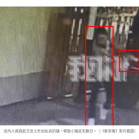
店內人員竟趁王女士外出私自扔貓，導致小貓走失數日。（《新京報》影片截圖）