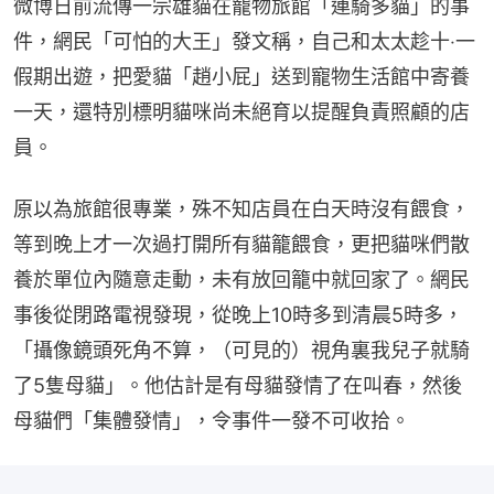
微博日前流傳一宗雄貓在寵物旅館「連騎多貓」的事
件，網民「可怕的大王」發文稱，自己和太太趁十‧一
假期出遊，把愛貓「趙小屁」送到寵物生活館中寄養
一天，還特別標明貓咪尚未絕育以提醒負責照顧的店
員。
原以為旅館很專業，殊不知店員在白天時沒有餵食，
等到晚上才一次過打開所有貓籠餵食，更把貓咪們散
養於單位內隨意走動，未有放回籠中就回家了。網民
事後從閉路電視發現，從晚上10時多到清晨5時多，
「攝像鏡頭死角不算，（可見的）視角裏我兒子就騎
了5隻母貓」。他估計是有母貓發情了在叫春，然後
母貓們「集體發情」，令事件一發不可收拾。