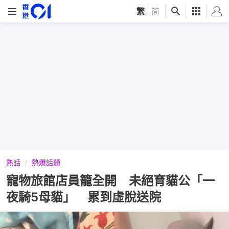
繁
|
简
熱話
熱爆話題
寵物旅館店員籠全開 未絕育貓公「一
夜騎5母貓」 累到虛脫送院