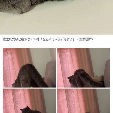
樓主的愛貓已經恢復，但牠「看起來比以前沉穩多了」。(微博圖片)