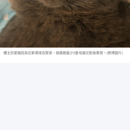
樓主的愛貓因為在新環境及緊張，接連跟最少5隻母貓交配後累倒。(微博圖片)