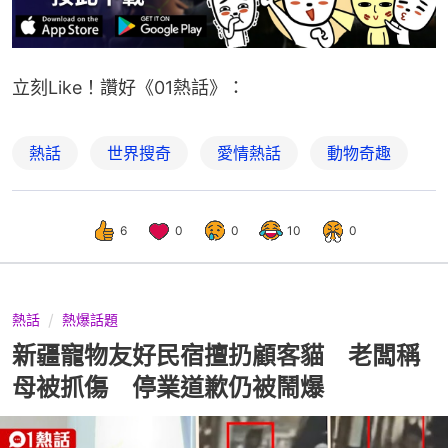
立刻Like！讚好《01熱話》：
熱話
世界搜奇
愛情熱話
動物奇趣
6
0
0
10
0
熱話
熱爆話題
新疆寵物友好民宿擅扔顧客貓 老闆稱
母被抓傷 停業道歉仍被鬧爆