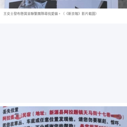
王女士發布懸賞並聯繫團隊尋找愛貓。（《新京報》影片截圖）