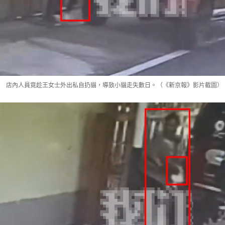
店內人員竟趁王女士外出私自扔貓，導致小貓走失數日。（《新京報》影片截圖）