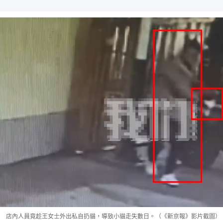
店內人員竟趁王女士外出私自扔貓，導致小貓走失數日。（《新京報》影片截圖）