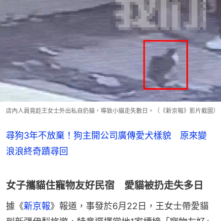
店內人員竟趁王女士外出私自扔貓，導致小貓走失數日。（《新京報》影片截圖）
尋狗3年不放棄！狗主開公司廣傳愛犬樣貌 原來變
浪浪終奇蹟尋回
女子攜貓住寵物友好民宿 愛貓被扔走失多日
據《
新京報
》報道，事發於6月22日，王女士帶愛貓