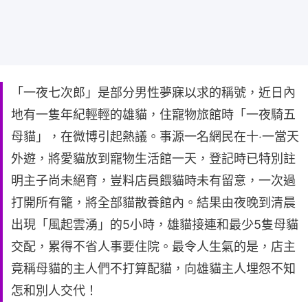
「一夜七次郎」是部分男性夢寐以求的稱號，近日內
地有一隻年紀輕輕的雄貓，住寵物旅館時「一夜騎五
母貓」，在微博引起熱議。事源一名網民在十‧一當天
外遊，將愛貓放到寵物生活館一天，登記時已特別註
明主子尚未絕育，豈料店員餵貓時未有留意，一次過
打開所有籠，將全部貓散養館內。結果由夜晚到清晨
出現「風起雲湧」的5小時，雄貓接連和最少5隻母貓
交配，累得不省人事要住院。最令人生氣的是，店主
竟稱母貓的主人們不打算配貓，向雄貓主人埋怨不知
怎和別人交代！