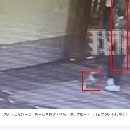
店內人員竟趁王女士外出私自扔貓，導致小貓走失數日。（《新京報》影片截圖）