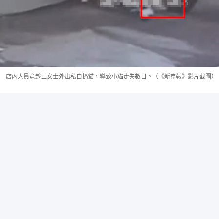
店內人員竟趁王女士外出私自扔貓，導致小貓走失數日。（《新京報》影片截圖）