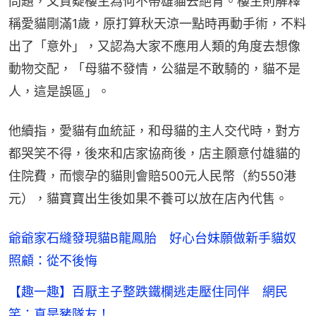
問題，又質疑樓主為何不帶雄貓去絕育。樓主則解釋
稱愛貓剛滿1歲，原打算秋天涼一點時再動手術，不料
出了「意外」，又認為大家不應用人類的角度去想像
動物交配，「母貓不發情，公貓是不敢騎的，貓不是
人，這是誤區」。
他續指，愛貓有血統証，和母貓的主人交代時，對方
都哭笑不得，後來和店家協商後，店主願意付雄貓的
住院費，而懷孕的貓則會賠500元人民幣（約550港
元），貓寶寶出生後如果不養可以放在店內代售。
爺爺家石縫發現貓B龍鳳胎 好心台妹願做新手貓奴
照顧：從不後悔
【趣一趣】百厭主子整跌鐵欄逃走壓住同伴 網民
笑：真是豬隊友！