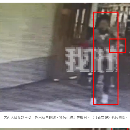
店內人員竟趁王女士外出私自扔貓，導致小貓走失數日。（《新京報》影片截圖）