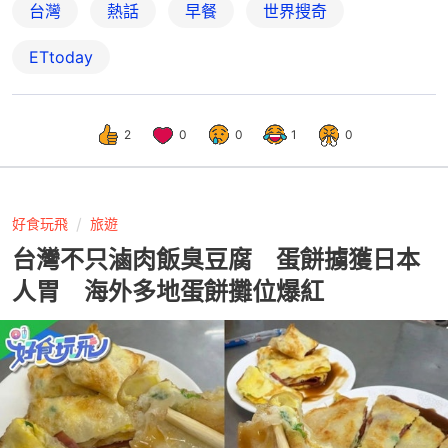
台灣
熱話
早餐
世界搜奇
ETtoday
2
0
0
1
0
好食玩飛
旅遊
台灣不只滷肉飯臭豆腐 蛋餅擄獲日本
人胃 海外多地蛋餅攤位爆紅