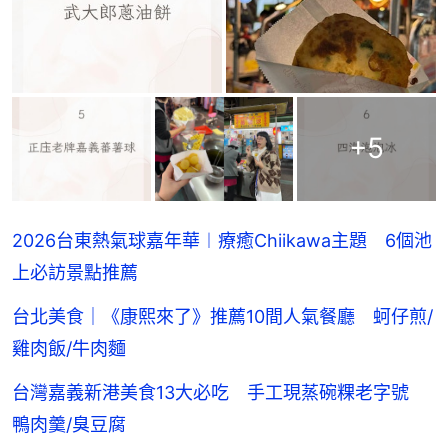
+
5
2026台東熱氣球嘉年華︱療癒Chiikawa主題 6個池
上必訪景點推薦
台北美食｜《康熙來了》推薦10間人氣餐廳 蚵仔煎/
雞肉飯/牛肉麵
台灣嘉義新港美食13大必吃 手工現蒸碗粿老字號
鴨肉羹/臭豆腐