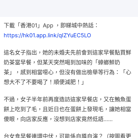
下載「香港01」App ，即睇城中熱話：
https://hk01.app.link/qIZYuEC5LO
這名女子指出，她的未婚夫先前會到這家早餐點買鮮
奶茶當早餐，但某天突然喝到加味的「蟑螂鮮奶
茶」，感到相當噁心，但沒有做出檢舉等行為：「心
想大不了不要喝了！順便減肥！」
不過，女子半年前再度造訪這家早餐店，又在鮪魚蛋
餅上吃到了毛，且近日也在蛋餅上發現毛，讓她相當
傻眼，向店家反應，沒想到店家竟然低語……
台女食早餐連環中伏，可能係自導自演？（按圖看更