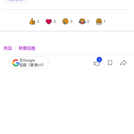
台灣旅遊/旅行
旅遊熱話
旅遊熱話
台灣
美食
旅行搵食
搵食推介
風傳媒
3
2
0
0
0
1
在Google
追蹤《香港01》
熱話
熱爆話題
外賣員疑偷吃煎蛋！台女極憤怒：憑什
麼這樣惡心人！ 網民批缺德