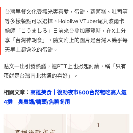
台灣早餐文化受觀光客喜愛，蛋餅、蘿蔔糕、吐司等
等多樣餐點可以選擇。Hololive VTuber尾丸波爾卡
繪師「こうましろ」日前來台參加展覽時，在X上分
享「台灣神朝食」，隨文附上的圖片是台灣人幾乎每
天早上都會吃的蛋餅。
貼文一出引發熱議，連PTT上也掀起討論，稱「只有
蛋餅是台灣南北共通的喜好」。
相關文章：
高雄美食｜後勁夜市500台幣暢吃高人氣
4攤　臭臭鍋/鴨頭/焦糖冬甩