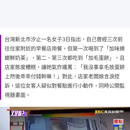
台灣新北市汐止一名女子3日指出，自己曾經三次前
往住家附近的早餐店用餐，但第一次喝到了「加味蟑
螂鮮奶茶」，第二、第三次都吃到「加毛蛋餅」，且
店家態度糟糕，讓她氣炸痛罵：「我沒事拿毛放蛋餅
上然後乖乖付錢幹嘛！」對此，店家老闆娘含淚控
訴，這位女客人疑似對餐點進行小動作，同時公開監
視器畫面。