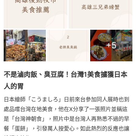
+
5
不是滷肉飯、臭豆腐！台灣1美食擄獲日本
人的胃
日本繪師「こうましろ」日前來台參加同人展時也到
處品嚐台灣在地美食，他在X分享了一張照片並稱這
是「台灣神朝食」，照片中是台灣人再熟悉不過的早
餐「蛋餅」，引發萬人按愛心。如此熱烈的反應也讓