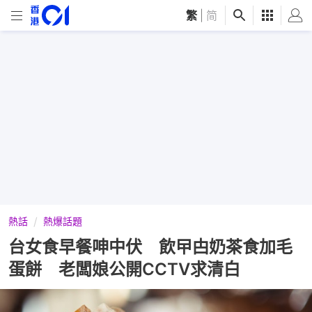
繁
|
简
熱話
熱爆話題
台女食早餐呻中伏 飲曱甴奶茶食加毛
蛋餅 老闆娘公開CCTV求清白