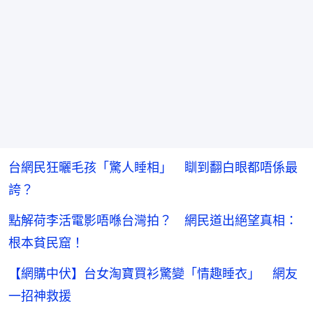
台網民狂曬毛孩「驚人睡相」 瞓到翻白眼都唔係最
誇？
點解荷李活電影唔喺台灣拍？ 網民道出絕望真相：
根本貧民窟！
【網購中伏】台女淘寶買衫驚變「情趣睡衣」 網友
一招神救援