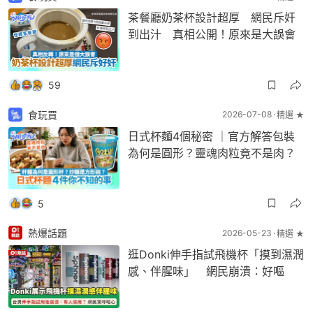
茶餐廳奶茶杯設計超厚 網民斥奸
到出汁 真相公開！原來是大誤會
59
食玩買
2026-07-08
精選 ★
日式杯麵4個秘密 ｜官方解答包裝
為何是圓形？靈魂肉粒竟不是肉？
5
熱爆話題
2026-05-23
精選 ★
逛Donki伸手指試飛機杯「摸到濕潤
感、伴腥味」 網民崩潰：好嘔