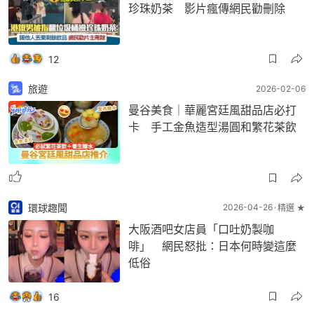
珍珠奶茶 影片瘋傳網民勸刪除
12
旅遊
2026-02-06
曼谷美食｜華麗宮廷風甜品店必打
卡 手工金魚造型湯圓和繁花茶飲
環球趣聞
2026-04-26
精選 ★
大阪酒吧女店員「口吐奶製咖
啡」 網民怒批：日本何時變這麼
低俗
16