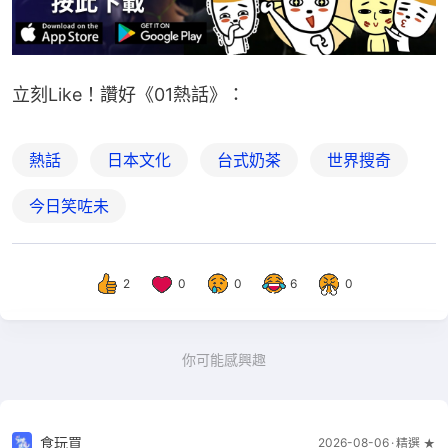
立刻Like！讚好《01熱話》：
熱話
日本文化
台式奶茶
世界搜奇
今日笑咗未
2
0
0
6
0
你可能感興趣
食玩買
2026-08-06
精選 ★