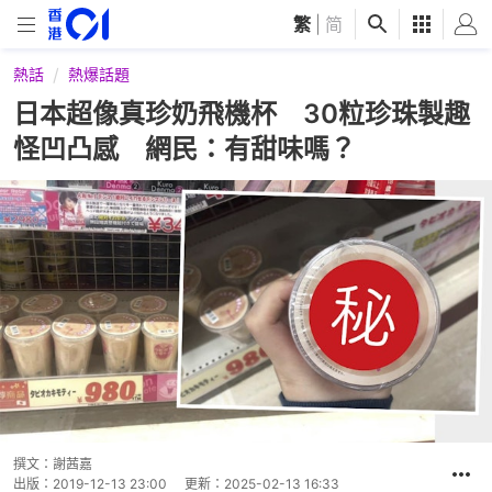
繁
|
简
熱話
熱爆話題
日本超像真珍奶飛機杯 30粒珍珠製趣
怪凹凸感 網民：有甜味嗎？
撰文：
謝茜嘉
出版：
2019-12-13 23:00
更新：
2025-02-13 16:33