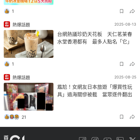
1
熱爆話題
2025-08-13
台網熱議珍奶天花板 天仁茗茶春
水堂香港都有 最多人點名「它」
1
熱爆話題
2025-08-25
尷尬！女網友日本旅遊「爆買性玩
具」過海關慘被截 當眾逐件翻出
21