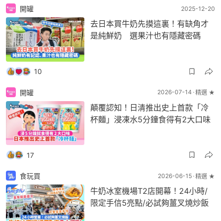
開罐
2025-12-20
去日本買牛奶先摸這裏！有缺角才
是純鮮奶 選果汁也有隱藏密碼
10
開罐
2026-07-14
精選 ★
顛覆認知！日清推出史上首款「冷
杯麵」浸凍水5分鐘食得有2大口味
17
食玩買
2026-06-15
精選 ★
牛奶冰室機場T2店開幕！24小時/
限定手信5亮點/必試夠薑叉燒炒飯