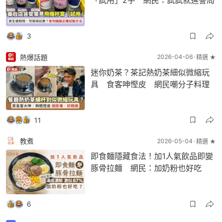
「試用」2字 網民：試試就進警局
3
熱爆話題
2026-04-06
精選 ★
迷你奶茶？茶記熱奶茶細似微縮玩
具 食客呻慳皮 網民嘲分子料理
11
教煮
2026-05-04
精選 ★
即食麵隱藏食法！加1人氣飲品即變
豚骨拉麵 網民：加奶粉也好吃
6