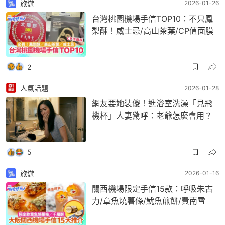
旅遊
2026-01-26
台灣桃園機場手信TOP10：不只鳳
梨酥！威士忌/高山茶葉/CP值面膜
2
人氣話題
2026-01-28
網友要她裝傻！進浴室洗澡「見飛
機杯」人妻驚呼：老爺怎麼會用？
5
旅遊
2026-01-16
關西機場限定手信15款：呼吸朱古
力/章魚燒薯條/魷魚煎餅/費南雪