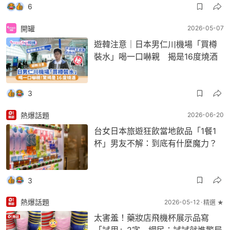
6
開罐
2026-05-07
遊韓注意｜日本男仁川機場「買樽
裝水」喝一口嚇親 揭是16度燒酒
3
熱爆話題
2026-06-20
台女日本旅遊狂飲當地飲品「1餐1
杯」男友不解：到底有什麼魔力？
3
熱爆話題
2026-05-12
精選 ★
太害羞！藥妝店飛機杯展示品寫