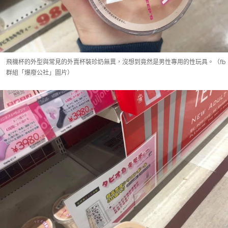
飛機杯的外型與常見的外賣杯裝珍奶無異，沒想到竟然是男性專用的性玩具。（fb
群組「爆廢公社」圖片）