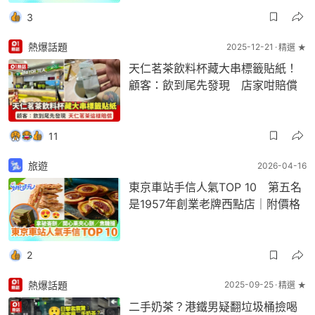
3
熱爆話題
2025-12-21
精選 ★
天仁茗茶飲料杯藏大串標籤貼紙！
顧客：飲到尾先發現 店家咁賠償
11
旅遊
2026-04-16
東京車站手信人氣TOP 10 第五名
是1957年創業老牌西點店｜附價格
2
熱爆話題
2025-09-25
精選 ★
二手奶茶？港鐵男疑翻垃圾桶撿喝