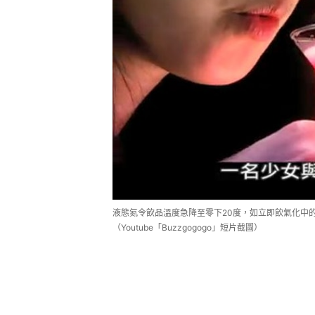
液態氮令飲品溫度急降至零下20度，如立即飲氣化中
（Youtube「Buzzgogogo」短片截圖）