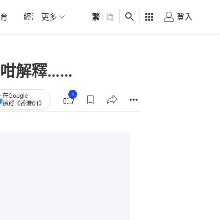
育
經濟
更多
01深圳
繁
觀點
|
简
健康
好食玩飛
登入
女
咁解釋……
1
在Google
追蹤《香港01》