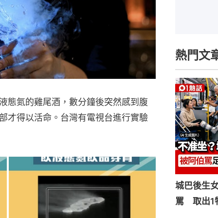
熱門文
液態氮的雞尾酒，數分鐘後突然感到腹
部才得以活命。台灣有電視台進行實驗
城巴後生
罵 取出1