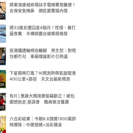
將軍澳康城商場扶手電梯驚現糞便！
女保安急掩鼻 網民震驚猜內情
:27
德33歲女遭囚虐4個月！性侵、暴打
逼食糞 半裸綁露台被鄰居揭發
搭港鐵遭輪椅伯輾腳 男生怒：對唔
住都冇句 車廂理論影片引熱議
:05
下星期再打風？AI預測熱帶氣旋闖港
400公里+路徑 天文台最新預測
:36
有片│惠康大媽拖篋偷竊斷正！被包
圍想逃走:是誤會 職員做法獲讚
:01
六合彩結果｜今期8.6頭獎1900萬即
時攪珠｜中獎號碼+派彩獎金