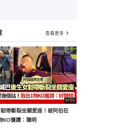
章
查看更多
01:03
女韌帶斷裂坐關愛座！被阿伯狂
物KO獲讚：聰明