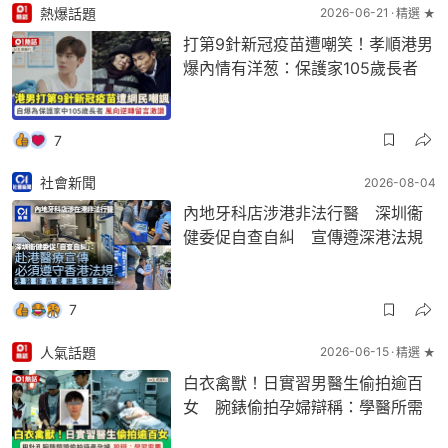
熱爆話題
2026-06-21
精選 ★
打第9針新冠疫苗遭嘲笑！孝順港男
爆內情有洋葱：保護家105歲長者
7
社會新聞
2026-08-04
內地牙科店涉港非法行醫 深圳衞
健委促自查自糾 宣傳遵深港法規
7
人氣話題
2026-06-15
精選 ★
白衣禽獸！日實習男醫生偷拍逾百
女 腕錶偷拍孕婦辯稱：學醫所需