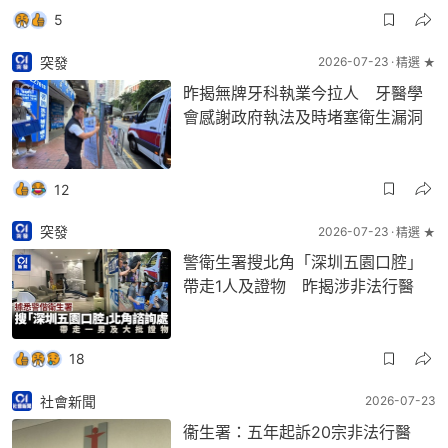
5
突發
2026-07-23
精選 ★
昨揭無牌牙科執業今拉人 牙醫學
會感謝政府執法及時堵塞衛生漏洞
12
突發
2026-07-23
精選 ★
警衛生署搜北角「深圳五園口腔」
帶走1人及證物 昨揭涉非法行醫
18
社會新聞
2026-07-23
衞生署：五年起訴20宗非法行醫