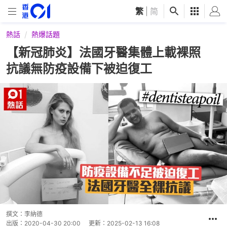
繁
|
简
熱話
熱爆話題
【新冠肺炎】法國牙醫集體上載裸照
抗議無防疫設備下被迫復工
撰文：
李納德
出版：
2020-04-30 20:00
更新：
2025-02-13 16:08