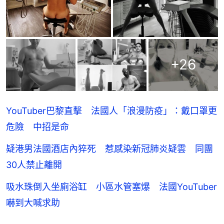
+
26
YouTuber巴黎直擊 法國人「浪漫防疫」：戴口罩更
危險 中招是命
疑港男法國酒店內猝死 惹感染新冠肺炎疑雲 同團
30人禁止離開
吸水珠倒入坐廁浴缸 小區水管塞爆 法國YouTuber
嚇到大喊求助