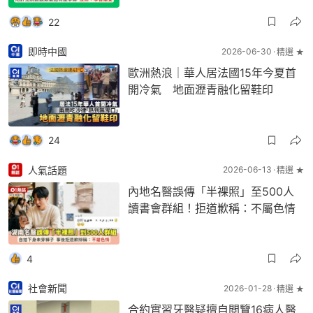
22
即時中國
2026-06-30
精選 ★
歐洲熱浪｜華人居法國15年今夏首
開冷氣 地面瀝青融化留鞋印
24
人氣話題
2026-06-13
精選 ★
內地名醫誤傳「半裸照」至500人
讀書會群組！拒道歉稱：不屬色情
4
社會新聞
2026-01-28
精選 ★
合約實習牙醫疑擅自閲覽16病人醫