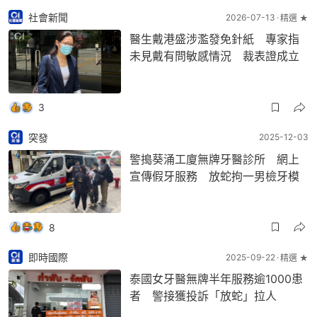
社會新聞
2026-07-13
精選 ★
醫生戴港盛涉濫發免針紙 專家指
未見戴有問敏感情況 裁表證成立
3
突發
2025-12-03
警搗葵涌工廈無牌牙醫診所 網上
宣傳假牙服務 放蛇拘一男檢牙模
8
即時國際
2025-09-22
精選 ★
泰國女牙醫無牌半年服務逾1000患
者 警接獲投訴「放蛇」拉人