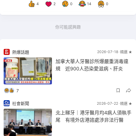
4
2
0
14
0
你可能感興趣
熱爆話題
2026-07-18
精選 ★
加拿大華人牙醫診所爆嚴重消毒違
規 近900人恐染愛滋病、肝炎
7
社會新聞
2026-07-22
精選 ★
北上睇牙｜港牙醫月均4病人須執手
尾 有境外店港諮處涉非法行醫