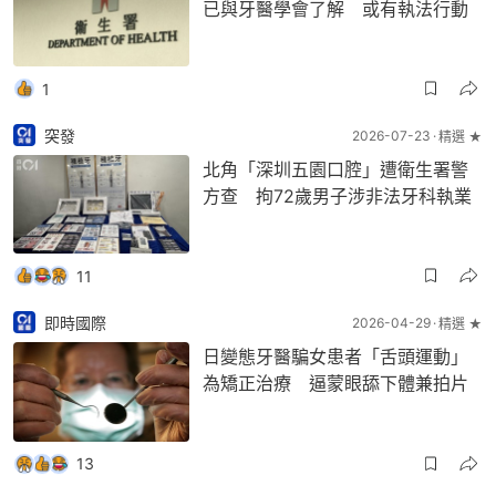
已與牙醫學會了解 或有執法行動
1
突發
2026-07-23
精選 ★
北角「深圳五園口腔」遭衛生署警
方查 拘72歲男子涉非法牙科執業
11
即時國際
2026-04-29
精選 ★
日變態牙醫騙女患者「舌頭運動」
為矯正治療 逼蒙眼舔下體兼拍片
13