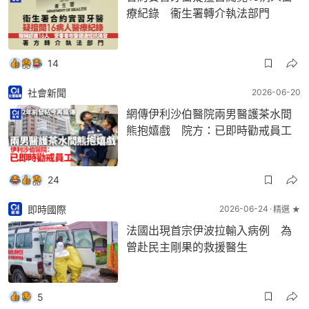
療紀錄 衞生署轉介執法部門
14
社會新聞
2026-06-20
網傳伊利沙伯醫院兩男醫護茶水間
熊抱嬉戲 院方：已即時勸戒員工
24
即時國際
2026-06-24
精選 ★
法國出現首宗伊波拉輸入病例 為
曾赴民主剛果的救援醫生
5