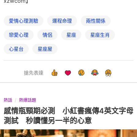
xzwcom】
愛情心理測驗
運程命理
兩性關係
戀愛心理
情侶
星座
星座生肖
心星台
星座屋
搶先表達
熱話
熱爆話題
感情瓶頸期必測 小紅書瘋傳4英文字母
測試 秒讀懂另一半的心意