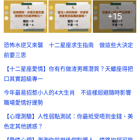
+
15
恐怖水逆又來襲 十二星座求生指南 做這些大決定
前要三思
【十二星座愛情】你有冇做渣男嘅潛質？天蠍座得把
口其實超級專一
今年最易招惹小人的4大生肖 不這樣迴避隨時影響
職場愛情好運勢
【心理測驗】人性弱點測試：你最抵受唔到金錢、美
色定其他誘惑？