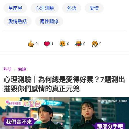
星座屋
心理測驗
熱話
愛情
愛情熱話
兩性關係
0
1
0
0
0
熱話
開罐
心理測驗｜為何總是愛得好累？7題測出
摧毀你們感情的真正元兇