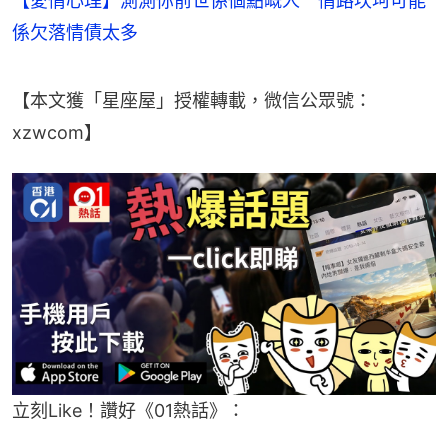
【愛情心理】測測你前世係個點嘅人 情路坎坷可能
係欠落情債太多
【本文獲「星座屋」授權轉載，微信公眾號：
xzwcom】
立刻Like！讚好《01熱話》：