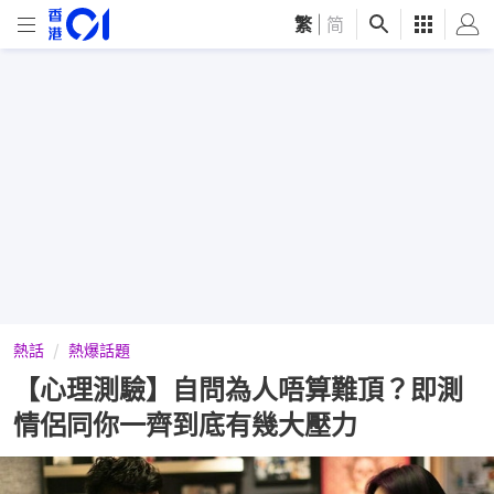
繁
|
简
熱話
熱爆話題
【心理測驗】自問為人唔算難頂？即測
情侶同你一齊到底有幾大壓力