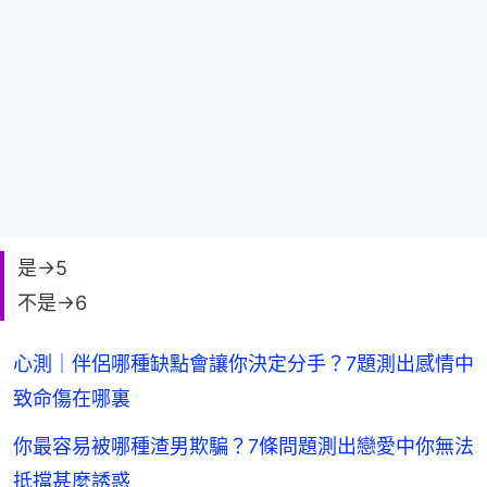
是→5
不是→6
心測｜伴侶哪種缺點會讓你決定分手？7題測出感情中
致命傷在哪裏
你最容易被哪種渣男欺騙？7條問題測出戀愛中你無法
抵擋甚麼誘惑