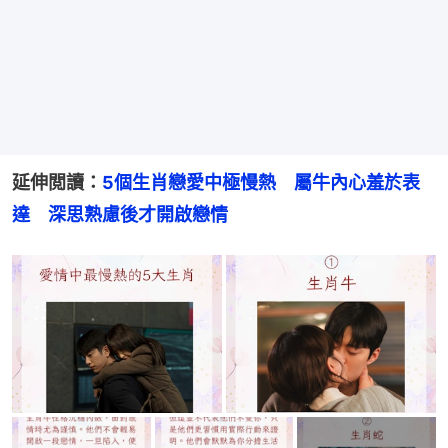
延伸閲讀：
5個生肖戀愛中極慢熱　屬牛內心羞於表
達　深思熟慮後才開啟戀情