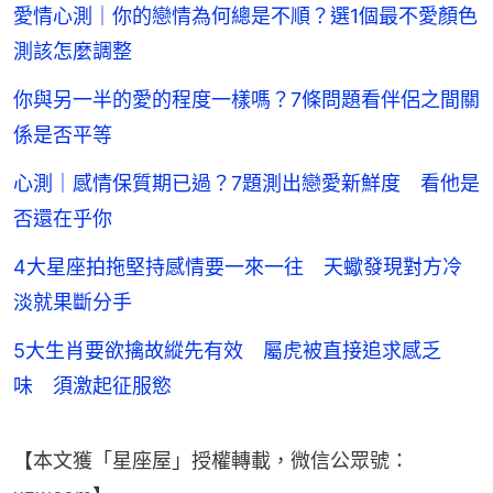
愛情心測｜你的戀情為何總是不順？選1個最不愛顏色
測該怎麼調整
你與另一半的愛的程度一樣嗎？7條問題看伴侶之間關
係是否平等
心測｜感情保質期已過？7題測出戀愛新鮮度 看他是
否還在乎你
4大星座拍拖堅持感情要一來一往 天蠍發現對方冷
淡就果斷分手
5大生肖要欲擒故縱先有效 屬虎被直接追求感乏
味 須激起征服慾
【本文獲「星座屋」授權轉載，微信公眾號：