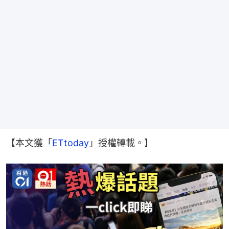
【本文獲「
ETtoday
」授權轉載。】