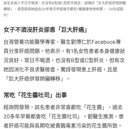
該名女病人平日不喝酒，也沒有B型或C型肝炎病史，卻確診「巨大肝癌併發肺臟
轉移」，原因竟與她過去20年每天早餐幾乎都吃1種健康食物有關。（AI生成圖
片）
女子不酒沒肝炎卻患「巨大肝癌」
台灣營養功能醫學專家、醫生劉博仁於Facebook專
頁分享肝癌問題。他表示，有1名女性患者本身健康狀
況良好，常日不喝酒，也沒有B型或C型肝炎，但有次
她因消化不良求醫檢查，驚訝發現患上肝癌，且是
「巨大肝癌併發肺臟轉移」。
常吃「花生醬吐司」出事
經詢問發現，該名患者非常喜歡吃「花生醬」，過去
20多年早餐都會吃「花生醬吐司」。劉醫生推測，患
者肝癌可能與長期吃被黃麴毒素污染的花生醬所致。