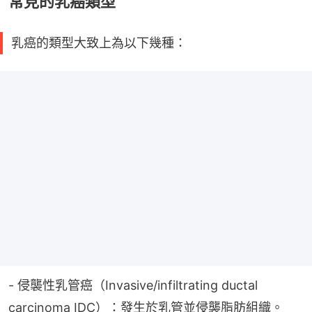
常見的乳癌類型
乳癌的類型大致上為以下幾種：
- 侵襲性乳管癌（Invasive/infiltrating ductal 
carcinoma IDC）：發生於乳管並侵襲脂肪組織。