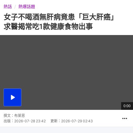
熱話
熱爆話題
女子不喝酒無肝病竟患「巨大肝癌」
求醫揭常吃1款健康食物出事
播
放
0:00
總
影
共
片
時
撰文：
布萊恩
間
出版：
2026-07-28 23:42
更新：
2026-07-29 02:43