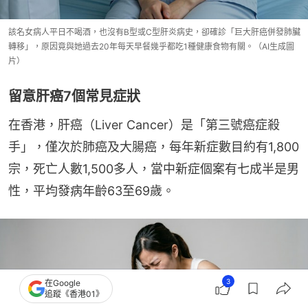
該名女病人平日不喝酒，也沒有B型或C型肝炎病史，卻確診「巨大肝癌併發肺臟
轉移」，原因竟與她過去20年每天早餐幾乎都吃1種健康食物有關。（AI生成圖
片）
留意肝癌7個常見症狀
在香港，肝癌（Liver Cancer）是「第三號癌症殺
手」，僅次於肺癌及大腸癌，每年新症數目約有1,800
宗，死亡人數1,500多人，當中新症個案有七成半是男
性，平均發病年齡63至69歲。
3
在Google
追蹤《香港01》