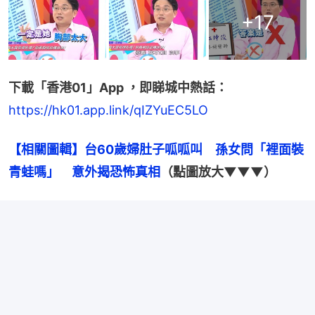
+
17
下載「香港01」App ，即睇城中熱話：
https://hk01.app.link/qIZYuEC5LO
【相關圖輯】台60歲婦肚子呱呱叫　孫女問「裡面裝
青蛙嗎」　意外揭恐怖真相
（點圖放大▼▼▼）