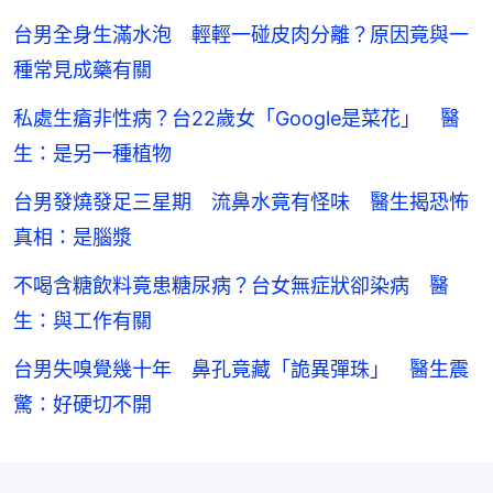
台男全身生滿水泡 輕輕一碰皮肉分離？原因竟與一
種常見成藥有關
私處生瘡非性病？台22歲女「Google是菜花」 醫
生：是另一種植物
台男發燒發足三星期 流鼻水竟有怪味 醫生揭恐怖
真相：是腦漿
不喝含糖飲料竟患糖尿病？台女無症狀卻染病 醫
生：與工作有關
台男失嗅覺幾十年 鼻孔竟藏「詭異彈珠」 醫生震
驚：好硬切不開