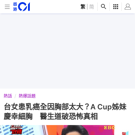
繁
|
简
熱話
熱爆話題
台女患乳癌全因胸部太大？A Cup姊妹
慶幸細胸 醫生道破恐怖真相