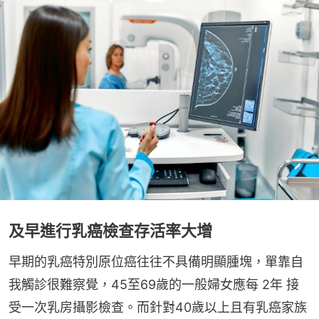
及早進行乳癌檢查存活率大增
早期的乳癌特別原位癌往往不具備明顯腫塊，單靠自
我觸診很難察覺，45至69歲的一般婦女應每 2年 接
受一次乳房攝影檢查。而針對40歲以上且有乳癌家族