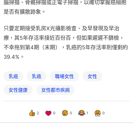
腦掃描、骨骼掃描或正電子掃描，以確切掌握癌細胞
是否有擴散跡象。
只要定期接受乳房X光攝影檢查、及早發現及早治
療，其5年存活率接近百份百，但如果遲遲不篩檢，
不幸拖到第4期（末期），乳癌的5年存活率則僅剩約
39.4%。
乳癌
乳癌
職場女性
女性
女性健康
女性都市疾病
2
0
0
1
0