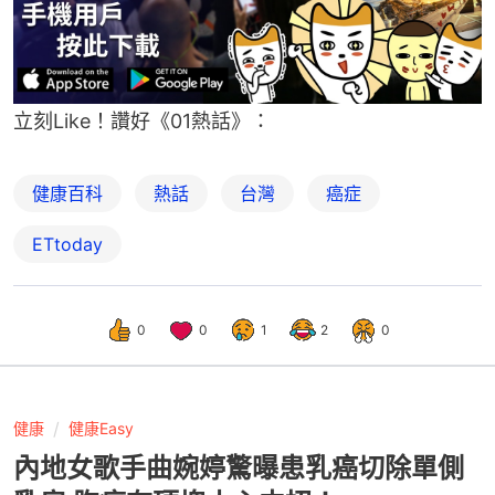
立刻Like！讚好《01熱話》：
健康百科
熱話
台灣
癌症
ETtoday
0
0
1
2
0
健康
健康Easy
內地女歌手曲婉婷驚曝患乳癌切除單側