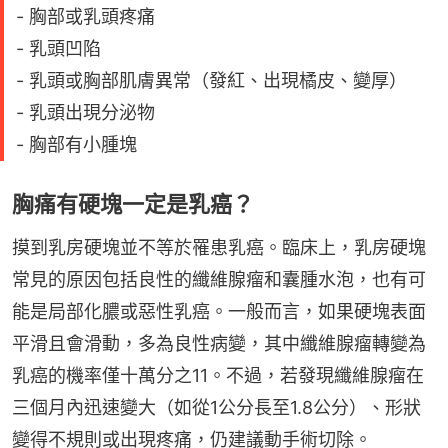
- 胸部或乳頭疼痛
- 乳頭凹陷
- 乳頭或胸部肌膚異常（發紅、出現橘皮、變厚）
- 乳頭出現分泌物
- 胸部有小腫塊
胸痛有硬塊一定是乳癌？
摸到乳房硬塊並不等於罹患乳癌。臨床上，乳房硬塊
常見的原因包括良性的纖維腺瘤和囊腫水泡，也有可
能是局部化膿或惡性乳癌。一般而言，如果硬塊表面
平滑且會滑動，多為良性病變，其中纖維腺瘤轉變為
乳癌的機率僅十萬分之11。不過，若發現纖維腺瘤在
三個月內迅速變大（如從1公分長至1.8公分）、形狀
變得不規則或出現疼痛，仍建議動手術切除。