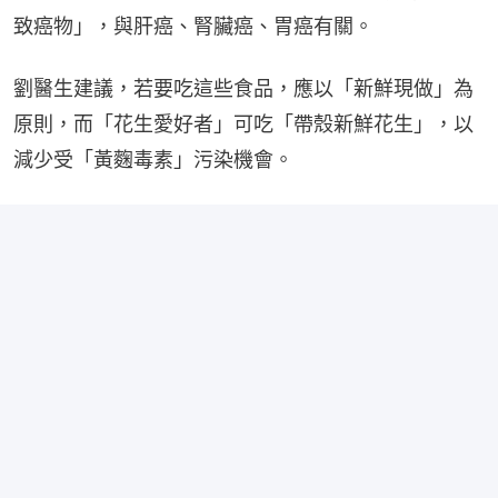
致癌物」，與肝癌、腎臟癌、胃癌有關。
劉醫生建議，若要吃這些食品，應以「新鮮現做」為
原則，而「花生愛好者」可吃「帶殼新鮮花生」，以
減少受「黃麴毒素」污染機會。