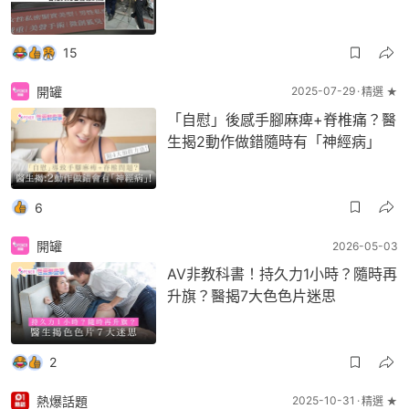
15
開罐
2025-07-29
精選 ★
「自慰」後感手腳麻痺+脊椎痛？醫
生揭2動作做錯隨時有「神經病」
6
開罐
2026-05-03
AV非教科書！持久力1小時？隨時再
升旗？醫揭7大色色片迷思
2
熱爆話題
2025-10-31
精選 ★