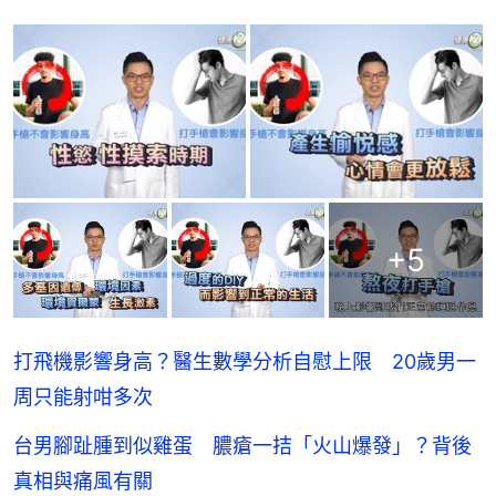
+
5
打飛機影響身高？醫生數學分析自慰上限 20歲男一
周只能射咁多次
台男腳趾腫到似雞蛋 膿瘡一拮「火山爆發」？背後
真相與痛風有關