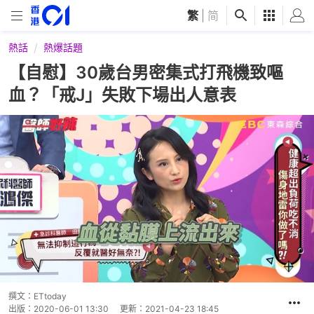
繁
|
简
熱話
熱爆話題
【自慰】30歲台男密集式打飛機致嘔
血？「戒J」失敗下場出人意表
撰文：
ETtoday
出版：
2020-06-01 13:30
更新：
2021-04-23 18:45