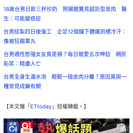
18歲台男日飲三杯珍奶 照腸鏡驚見超巨型息肉 醫
生：可能變癌症
台男結紮四日後復工 企足12個鐘下體痛到標冷汗：
像被狂踢睪丸
台男遇性慾強女友竟是禍？每日做愛五次呻攰 網民
恥笑：精盡人亡
台男全身生滿水泡 輕輕一碰皮肉分離？原因竟與一
種常見成藥有關
【本文獲「
ETtoday
」授權轉載。】