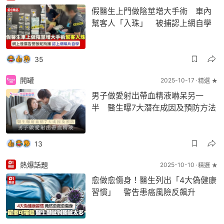
假醫生上門做陰莖增大手術 車內
幫客人「入珠」 被捕認上網自學
35
開罐
2025-10-17
精選 ★
男子做愛射出帶血精液嚇呆另一
半 醫生曝7大潛在成因及預防方法
13
熱爆話題
2025-10-10
精選 ★
愈做愈傷身！醫生列出「4大偽健康
習慣」 警告患癌風險反飆升