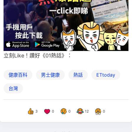
立刻Like！讚好《01熱話》：
健康百科
男士健康
熱話
ETtoday
台灣
3
0
0
12
0