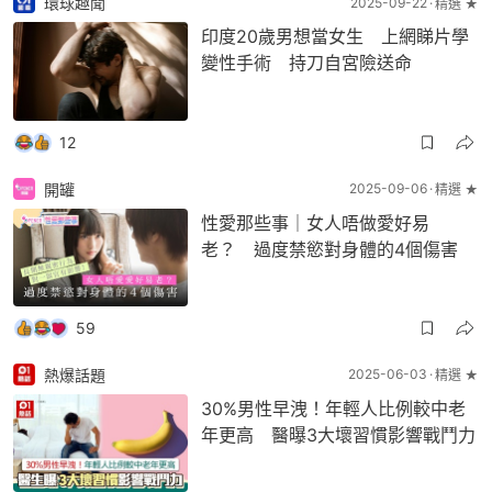
環球趣聞
2025-09-22
精選 ★
印度20歲男想當女生 上網睇片學
變性手術 持刀自宮險送命
12
開罐
2025-09-06
精選 ★
性愛那些事｜女人唔做愛好易
老？ 過度禁慾對身體的4個傷害
59
熱爆話題
2025-06-03
精選 ★
30%男性早洩！年輕人比例較中老
年更高 醫曝3大壞習慣影響戰鬥力