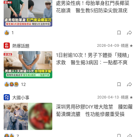
處男染性病！母胎單身肛門長椰菜
花崩潰 醫生教5招防染尖銳濕疣
1
熱爆話題
2026-04-09
精選 ★
1日射逾10次！男子下體掛「殘精」
求救 醫生揭3病因︰一點都不爽
12
大國小事
2026-04-13
精選 ★
深圳男用矽膠DIY增大陰莖 腫如蘿
蔔潰爛流膿 性功能慘嚴重受損
7