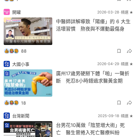
開罐
2026-03-28
精選 ★
中醫師詳解導致「陽痿」的 6 大生
活壞習慣 熬夜與不運動最傷身
88
大國小事
2026-04-29
精選 ★
廣州17歲男硬掰下體「啪」一聲折
斷 死忍8小時錯過求醫黃金期
18
台灣新聞
2025-09-18
精選 ★
台男花10萬做「陰莖增大術」死
亡 醫生曾捲入死亡醫療糾紛