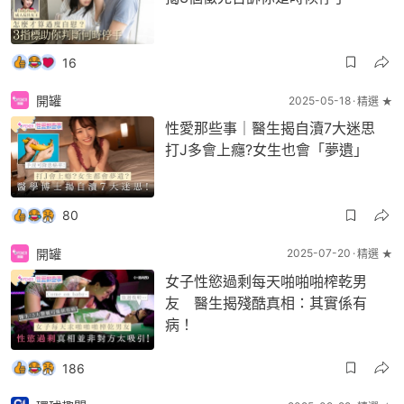
16
開罐
2025-05-18
精選 ★
性愛那些事｜醫生揭自瀆7大迷思
打J多會上癮?女生也會「夢遺」
80
開罐
2025-07-20
精選 ★
女子性慾過剩每天啪啪啪榨乾男
友 醫生揭殘酷真相：其實係有
病！
186