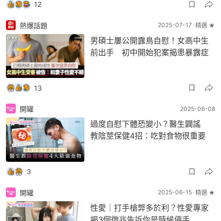
12
熱爆話題
2025-07-17
精選 ★
男碩士屢公開露鳥自慰！女高中生
前出手 初中開始犯案揭患暴露症
13
開罐
2025-06-08
過度自慰下體恐變小？醫生闢謠
教陰莖保健4招：吃對食物很重要
3
開罐
2025-06-15
精選 ★
性愛｜打手槍弊多於利？性愛專家
揭3個徵兆告訴你是時候停手