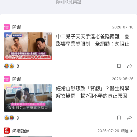
你可能感興趣
開罐
2026-07-18
中二兒子天天手淫老爸陷兩難！憂
影響學業想限制 全網勸：勿阻止
8
開罐
2026-05-26
經常自慰恐致「腎虧」？醫生科學
解答疑問 揭7個不舉的真正原因
9
熱爆話題
2026-07-26
精選 ★