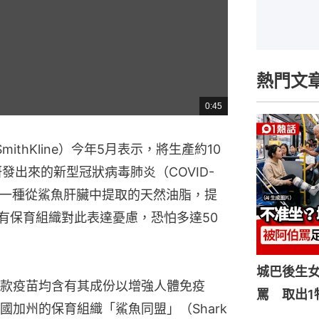
熱門文
0:45
總
共
時
間
ithKline）今年5月表示，將生產約10
研發出來的新型冠狀病毒肺炎（COVID-
是一種從鯊魚肝臟中提取的天然油脂，提
國有保育組織對此表達憂慮，恐怕多達50
城巴後生
款疫苗均含有其成份以增強人體免疫
罵 取出1
加州的保育組織「鯊魚同盟」（Shark 