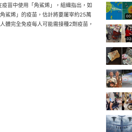
停止在疫苗中使用「角鯊烯」，組織指出，如
角鯊烯」的疫苗，估計將要屠宰約25萬
00
人體完全免疫每人可能需接種2劑疫苗，
02