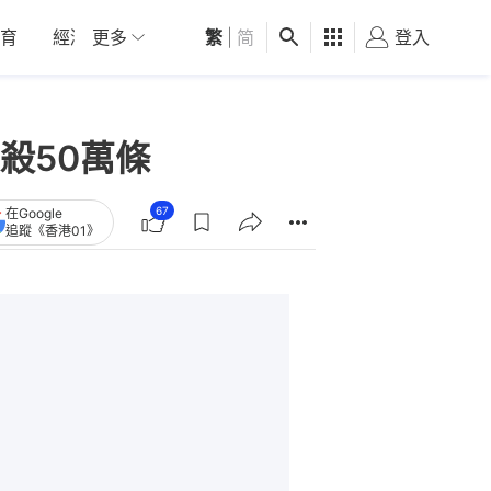
育
經濟
更多
01深圳
繁
觀點
|
简
健康
好食玩飛
登入
女
殺50萬條
67
在Google
追蹤《香港01》