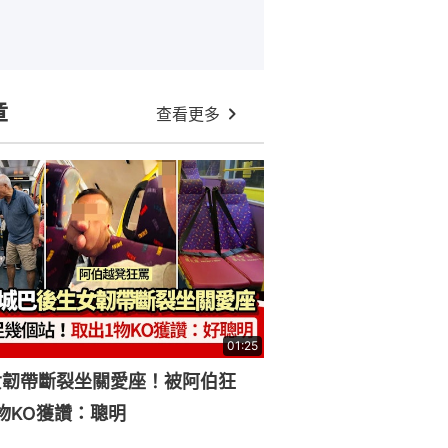
章
查看更多
01:25
女韌帶斷裂坐關愛座！被阿伯狂
物KO獲讚：聰明