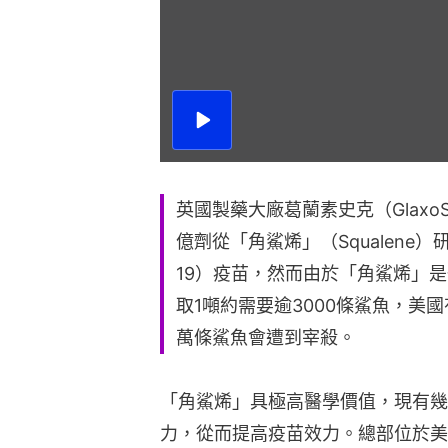
播
放
影
片
英國製藥大廠葛蘭素史克（GlaxoSm
億劑從「角鯊烯」（Squalene）
19）疫苗，然而由於「角鯊烯」
取1噸約需要逾3000條鯊魚，美
萬條鯊魚會遭到宰殺。
「角鯊烯」具極高醫學價值，現有幾
力，從而提高疫苗效力。總部位於美國