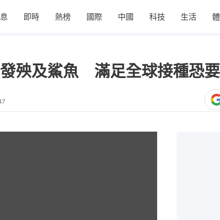
息
即時
熱榜
國際
中國
科技
生活
體
發殃及鯊魚 滿足全球接種恐要
47