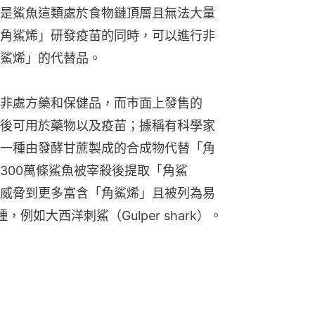
是鯊魚這類處於食物鏈頂層且無法大量
角鯊烯」研發疫苗的同時，可以進行非
鯊烯」的代替品。
非處方藥和保健品，而巿面上發售的
後可用於藥物以及疫苗；據稱有科學家
一種由發酵甘蔗製成的合成物代替「角
300萬條鯊魚被宰殺後提取「角鯊
威脅到更多富含「角鯊烯」且被列為易
的物種，例如大西洋刺鯊（Gulper shark）。