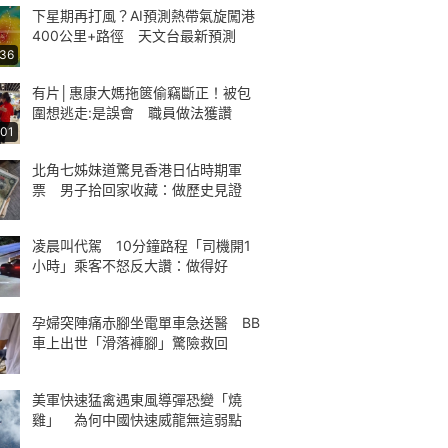
下星期再打風？AI預測熱帶氣旋闖港
400公里+路徑 天文台最新預測
:36
有片│惠康大媽拖篋偷竊斷正！被包
圍想逃走:是誤會 職員做法獲讚
:01
北角七姊妹道驚見香港日佔時期軍
票 男子拾回家收藏：做歷史見證
凌晨叫代駕 10分鐘路程「司機開1
小時」乘客不怒反大讚：做得好
孕婦突陣痛赤腳坐電單車急送醫 BB
車上出世「滑落褲腳」驚險救回
美軍快速猛禽遇東風導彈恐變「燒
雞」 為何中國快速威龍無這弱點