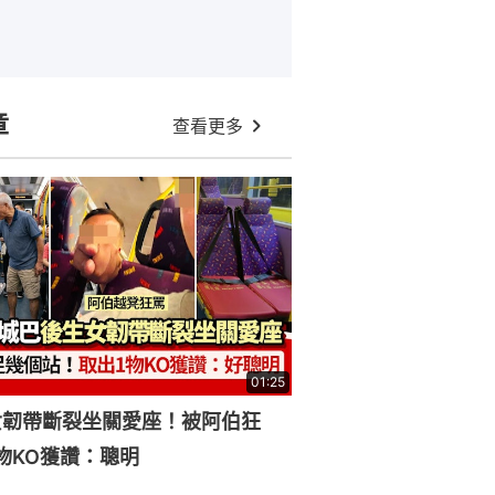
章
查看更多
01:25
女韌帶斷裂坐關愛座！被阿伯狂
物KO獲讚：聰明