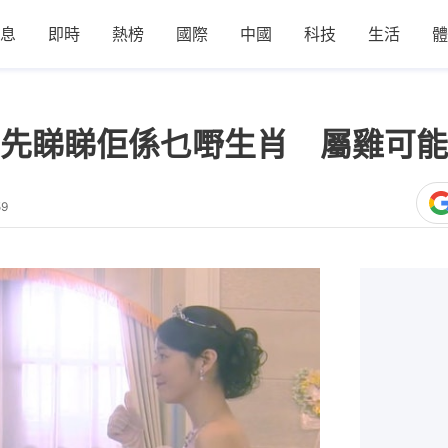
息
即時
熱榜
國際
中國
科技
生活
體
先睇睇佢係乜嘢生肖 屬雞可能
59