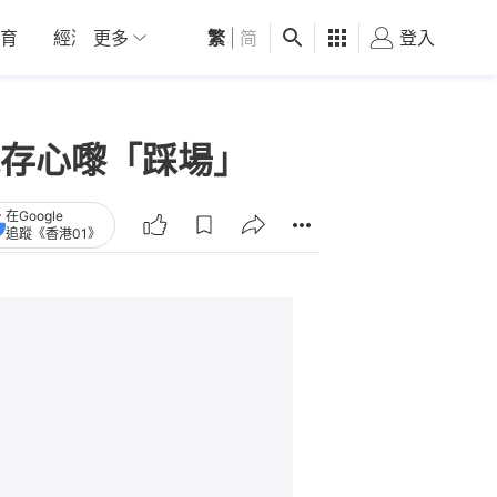
育
經濟
更多
01深圳
繁
觀點
|
简
健康
好食玩飛
登入
女
存心嚟「踩場」
在Google
追蹤《香港01》