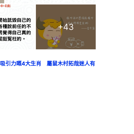
+
43
吸引力嘅4大生肖　屬鼠木村拓哉迷人有