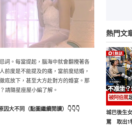
熱門文
忌詞。每當提起，腦海中就會翻攪著各
人前度是不能提及的痛，當前度結婚，
徹底放下，甚至大方赴對方的婚宴。那
席？請隨星座屋小編了解。
大不同（點圖繼續閱讀）👇👇👇
城巴後生
罵 取出1