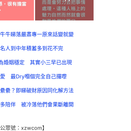
牛牛睇落嚴肅專一原來話變就變
名人到中年積蓄多到花不完
為婚姻穩定 其實小三早已出現
愛 最Dry嗰個完全自己攞嚟
纍纍？即睇破財原因同化解方法
多陪伴 被冷落他們會果斷離開
眾號：xzwcom】