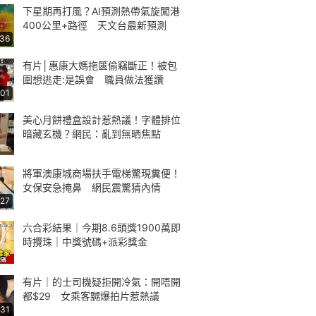
下星期再打風？AI預測熱帶氣旋闖港
400公里+路徑 天文台最新預測
:36
有片│惠康大媽拖篋偷竊斷正！被包
圍想逃走:是誤會 職員做法獲讚
:01
美心月餅禮盒設計惹熱議！字體排位
暗藏玄機？網民：亂到無晒焦點
將軍澳康城商場扶手電梯驚現糞便！
女保安急掩鼻 網民震驚猜內情
:27
六合彩結果｜今期8.6頭獎1900萬即
時攪珠｜中獎號碼+派彩獎金
有片｜的士司機疑拒開冷氣：開唔開
都$29 女乘客嬲爆拍片惹熱議
:31