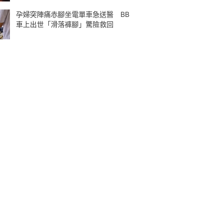
孕婦突陣痛赤腳坐電單車急送醫 BB
車上出世「滑落褲腳」驚險救回