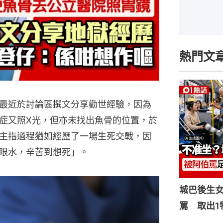
熱門文
最近於討論區撰文分享勸世經驗，因為
症又照X光，但亦未找出魚骨的位置，於
主指過程猶如經歷了一場生死交戰，因
眼水，辛苦到想死」。
城巴後生
罵 取出1