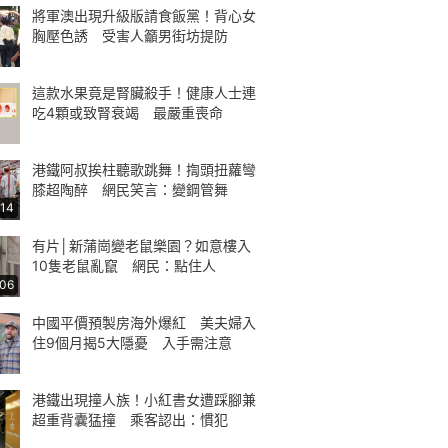
將軍澳出現升級版請食飯黨！背心女
胸壓色誘 受害人籲男街坊提防
這款水果竟是腎臟殺手！健康人士連
吃4顆或致腎衰竭 最嚴重喪命
港鐵阿叔挨柱聽歌跳舞！揈頭扭蘿彎
膝超陶醉 網民笑言：變鋼管舞
:14
有片│新蒲崗變老鼠樂園？如意樓入
10隻老鼠亂竄 網民：點住人
:06
中國平價預製房海外爆紅 美夫婦入
住9個月揭5大隱憂 入手需注意
港鐵出現撞人族！小紅書女遭踩腳兼
超重背囊猛撞 乘客認出：慣犯