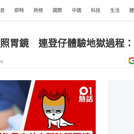
息
即時
熱榜
國際
中國
科技
生活
體
照胃鏡 連登仔體驗地獄過程：
35