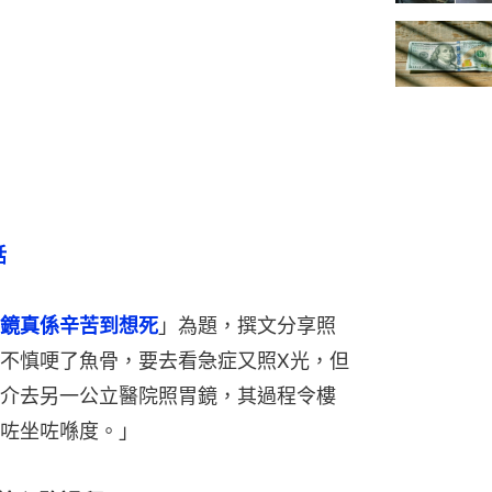
話
鏡真係辛苦到想死
」為題，撰文分享照
不慎哽了魚骨，要去看急症又照X光，但
介去另一公立醫院照胃鏡，其過程令樓
咗坐咗喺度。」