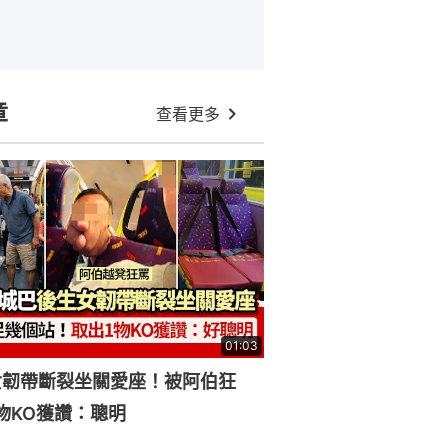
章
查看更多
01:03
女韌帶斷裂坐關愛座！被阿伯狂
物KO獲讚：聰明