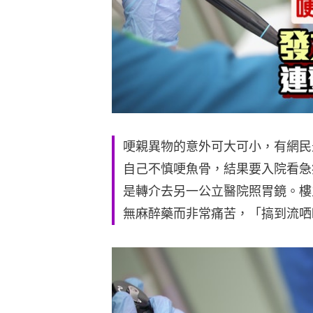
哽親異物的意外可大可小，有網民
自己不慎哽魚骨，結果要入院看急
是轉介去另一公立醫院照胃鏡。樓
無麻醉藥而非常痛苦，「搞到流哂