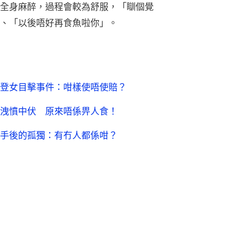
全身麻醉，過程會較為舒服，「瞓個覺
、「以後唔好再食魚啦你」。
登女目擊事件：咁樣使唔使賠？
洩憤中伏 原來唔係畀人食！
手後的孤獨：有冇人都係咁？