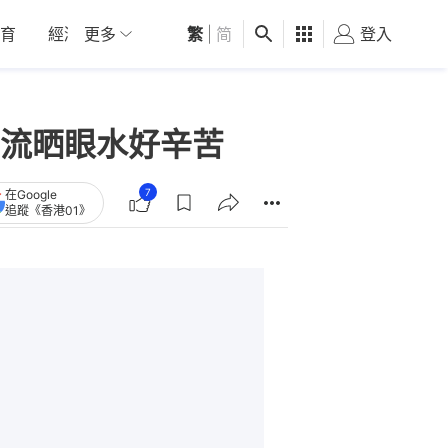
育
經濟
更多
01深圳
繁
觀點
|
简
健康
好食玩飛
登入
女
流晒眼水好辛苦
7
在Google
追蹤《香港01》