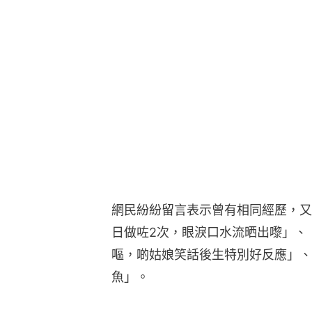
網民紛紛留言表示曾有相同經歷，又
日做咗2次，眼淚口水流晒出嚟」、
嘔，啲姑娘笑話後生特別好反應」、
魚」。