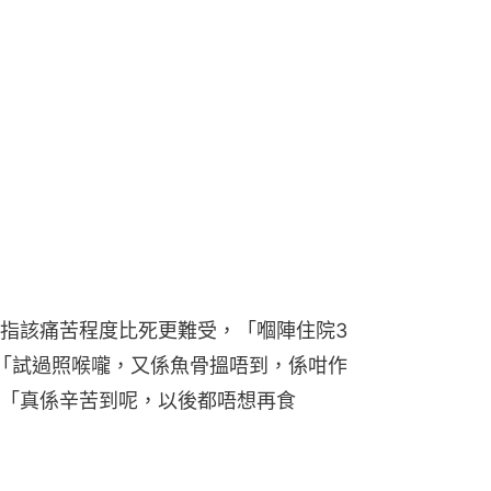
指該痛苦程度比死更難受，「嗰陣住院3
「試過照喉嚨，又係魚骨搵唔到，係咁作
「真係辛苦到呢，以後都唔想再食