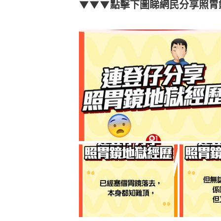
▼▼▼點擊下圖睇網民分享照胃