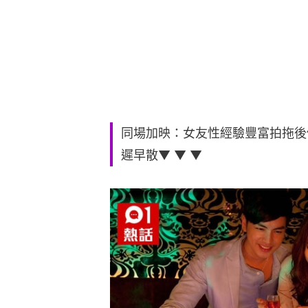
同場加映：女友性經驗豐富拍拖後
遲早散▼ ▼ ▼