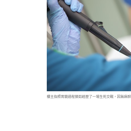
樓主指照胃鏡過程猶如經歷了一場生死交戰，因無麻醉藥而非