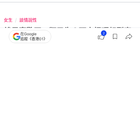
女生
談情說性
總是喜歡同一類男生？研究揭理想型真
2
在Google
追蹤《香港01》
相：原來你一直在找「自己」
撰文：
JUKSY 街星
出版：
2026-08-01 19:31
更新：
2026-08-01 19:31