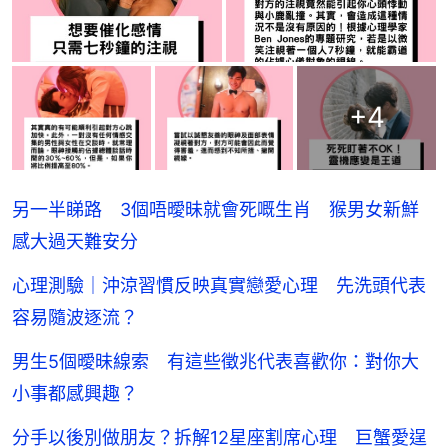
+
4
另一半睇路 3個唔曖昧就會死嘅生肖 猴男女新鮮
感大過天難安分
心理測驗｜沖涼習慣反映真實戀愛心理 先洗頭代表
容易隨波逐流？
男生5個曖昧線索 有這些徵兆代表喜歡你：對你大
小事都感興趣？
分手以後別做朋友？拆解12星座割席心理 巨蟹愛逞