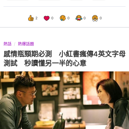
2
0
0
0
0
熱話
熱爆話題
感情瓶頸期必測 小紅書瘋傳4英文字母
測試 秒讀懂另一半的心意