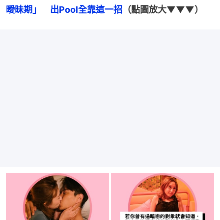
曖昧期」　出Pool全靠這一招
（點圖放大▼▼▼）