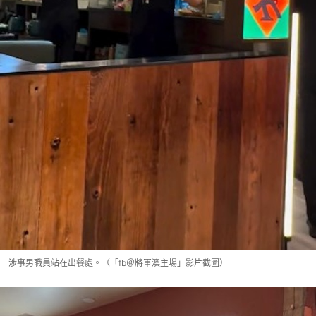
涉事男職員站在出餐處。（「fb＠將軍澳主場」影片截圖）