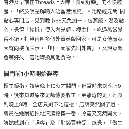
有港女早前在Threads上大呻「食到好嬲」的不快經
歷，「終於明點解啲人唔留港消費」。她路經元朗1間
點心專門店，見到晚市66元免加一，包蒸飯、湯及點
心，覺得「幾抵」便入內光顧。樓主指，吃過蒸飯覺
得不錯，打算再叫多個外賣蒸飯回家，可是女侍應竟
大聲向樓面表示，「吓！而家先叫外賣」，又說蒸飯
會等好久，着她轉換其他食物。
關門前1小時開始趕客
樓主續指，該店晚上10時才關門，但當時未到晚上9
時，後來知道原來是師傅要收工。更離奇的是，她食
到晚上9時，全店只剩下她這枱，店舖突然關了燈，
職員在她附近拖地清潔擾攘一番，冷氣又突然開大，
讓她感到有「趕客」及「貼錢買難受」感覺，「做生