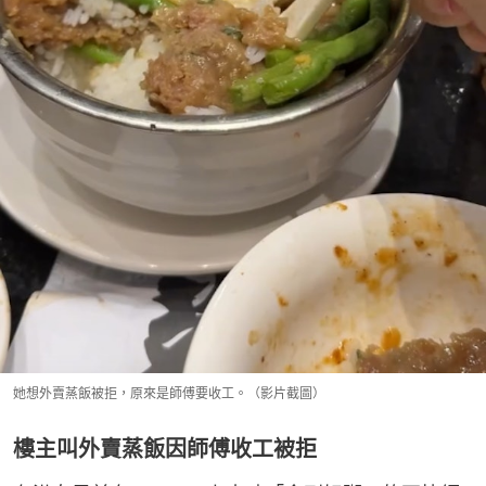
她想外賣蒸飯被拒，原來是師傅要收工。（影片截圖）
樓主叫外賣蒸飯因師傅收工被拒