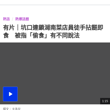
熱話
熱爆話題
有片｜坑口連鎖湖南菜店員徒手拈餸即
食 被指「偷食」有不同說法
播
放
1:15
總
影
共
片
時
撰文：
卡洛兒