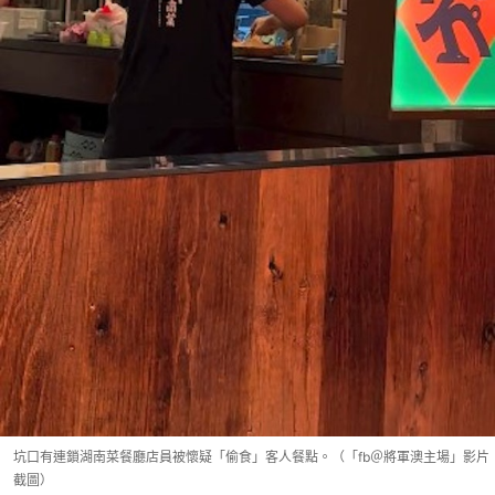
坑口有連鎖湖南菜餐廳店員被懷疑「偷食」客人餐點。（「fb＠將軍澳主場」影片
截圖）