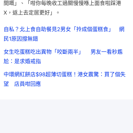
間嘅」、「咁你每晚收工過關慢慢喺上面食啦踩港
X，返上去定居更好」。
自私？北上食自助餐見2男女「拎成個蛋糕食」 網
民1原因撐無錯
女生吃蛋糕吃出異物「咬斷兩半」 男友一看秒尷
尬：是求婚戒指
中環網紅餅店$98超薄切蛋糕！港女震驚：買了個失
望 店員咁回應