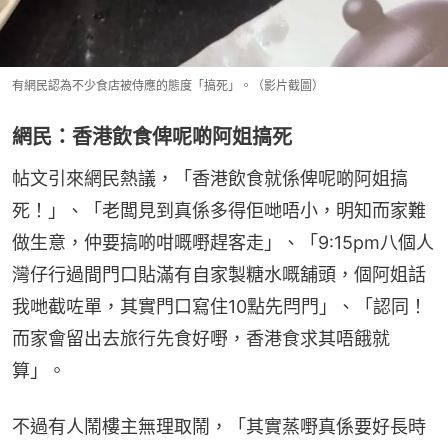
有網民認為不少食店被侍應的態度「搞死」。（影片截圖）
網民：香港飲食俾呢啲阿姐搞死
帖文引來網民熱議，「香港飲食就係俾呢啲阿姐搞
死！」、「老闆見到真係多得佢哋唔小，明知而家難
做生意，仲要搞啲咁嘅嘢趕客走」、「9:15pm八個人
灣仔行過間門口貼滿有自家製糖水嘅舖頭，個阿姐話
我哋截咗單，其實門口寫住10點先閂門」、「認同！
而家會留出去旅行先食好嘢，香港食求其唔餓就
算」。
不過有人鬧樓主無理取鬧，「其實蒸嘢真係要好長時