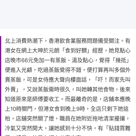
北上消費熱潮下，香港飲食業服務問題備受關注。有
港女在網上大呻於元朗「食到好嬲」經歷，她見點心
店晚市66元免加一有蒸飯、湯及點心，覺得「幾抵」
便進入光顧，吃過蒸飯覺得不錯，便打算再叫多個外
賣蒸飯，可是女侍應大聲向樓面話，「吓！而家先叫
外賣」，又說蒸飯需時很久，叫她轉其他食物，後來
知道原來是師傅要收工。而最離奇的是，店舖本應晚
上10時關門，但港女食到晚上9時，全店只剩下她這
枱，店舖突然關了燈，職員在她附近拖地清潔擾攘，
冷氣又突然開大，讓她感到十分不快，有「貼錢買難