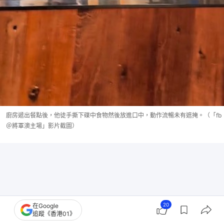
廚房遞出餐點後，他徒手撕下碟中食物然後放進口中，動作流暢未有遮掩。（「fb
＠將軍澳主場」影片截圖）
20
在Google
追蹤《香港01》