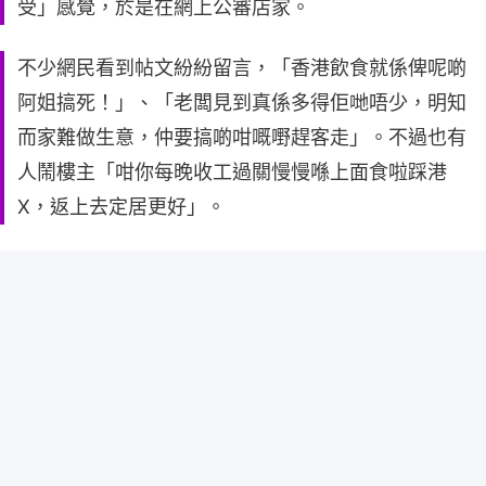
受」感覺，於是在網上公審店家。
不少網民看到帖文紛紛留言，「香港飲食就係俾呢啲
阿姐搞死！」、「老闆見到真係多得佢哋唔少，明知
而家難做生意，仲要搞啲咁嘅嘢趕客走」。不過也有
人鬧樓主「咁你每晚收工過關慢慢喺上面食啦踩港
X，返上去定居更好」。