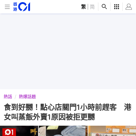
繁
|
简
熱話
熱爆話題
食到好嬲！點心店關門1小時前趕客 港
女叫蒸飯外賣1原因被拒更嬲