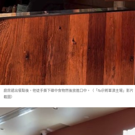
廚房遞出餐點後，他徒手撕下碟中食物然後放進口中。（「fb＠將軍澳主場」影片
截圖）