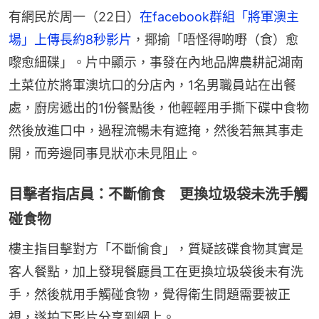
有網民於周一（22日）
在facebook群組「將軍澳主
場」上傳長約8秒影片
，揶揄「唔怪得啲嘢（食）愈
嚟愈細碟」。片中顯示，事發在內地品牌農耕記湖南
土菜位於將軍澳坑口的分店內，1名男職員站在出餐
處，廚房遞出的1份餐點後，他輕輕用手撕下碟中食物
然後放進口中，過程流暢未有遮掩，然後若無其事走
開，而旁邊同事見狀亦未見阻止。
目擊者指店員：不斷偷食 更換垃圾袋未洗手觸
碰食物
樓主指目擊對方「不斷偷食」，質疑該碟食物其實是
客人餐點，加上發現餐廳員工在更換垃圾袋後未有洗
手，然後就用手觸碰食物，覺得衛生問題需要被正
視，遂拍下影片分享到網上。