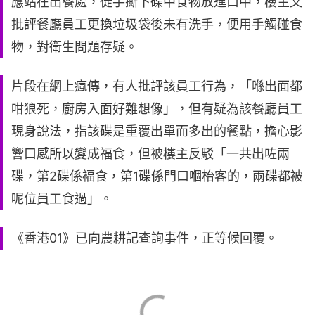
應站在出餐處，徒手撕下碟中食物放進口中，樓主又
批評餐廳員工更換垃圾袋後未有洗手，便用手觸碰食
物，對衛生問題存疑。
片段在網上瘋傳，有人批評該員工行為，「喺出面都
咁狼死，廚房入面好難想像」，但有疑為該餐廳員工
現身說法，指該碟是重覆出單而多出的餐點，擔心影
響口感所以變成福食，但被樓主反駁「一共出咗兩
碟，第2碟係褔食，第1碟係門口嗰枱客的，兩碟都被
呢位員工食過」。
《香港01》已向農耕記查詢事件，正等候回覆。