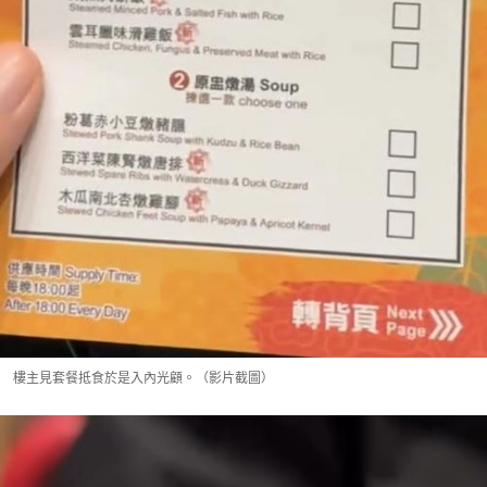
樓主見套餐抵食於是入內光顧。（影片截圖）