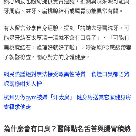
熱心網友也紛紛提供實質建議，推測異味來源可能與
牙周病、蛀牙、扁桃腺結石或腸胃功能異常有關。
有人留言分享自身經驗，提到「請她去牙醫洗牙，可
能是牙結石太厚清一清就不會有口臭了」、「可能有
扁桃腺結石，處理好就好了啦」，呼籲原PO應該帶妻
子就醫檢查，關心對方的身體健康。
網民熱議絕對無法接受嘅異性特質 食煙口臭都唔夠
呢兩樣咁多人憎
杭州男做gym被嫌「汗太臭」 健身房送其它家健身房
會籍求他走
為什麼會有口臭？醫師點名舌苔與腸胃積熱