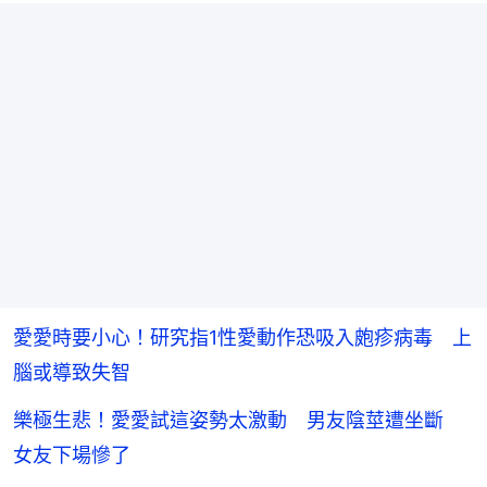
愛愛時要小心！研究指1性愛動作恐吸入皰疹病毒 上
腦或導致失智
樂極生悲！愛愛試這姿勢太激動 男友陰莖遭坐斷
女友下場慘了