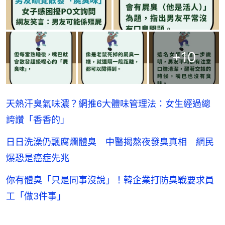
+
10
天熱汗臭氣味濃？網推6大體味管理法：女生經過總
誇讚「香香的」
日日洗澡仍飄腐爛體臭 中醫揭熬夜發臭真相 網民
爆恐是癌症先兆
你有體臭「只是同事沒說」！韓企業打防臭戰要求員
工「做3件事」