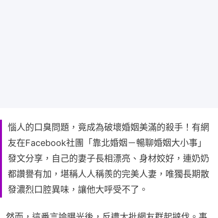
惱人的口臭問題，竟成為破壞婚姻美滿的殺手！有網
友在Facebook社團「靠北婚姻－暢聊婚姻大小事」
發文分享，自己的妻子長相漂亮、身材姣好，連奶奶
都讚譽有加，堪稱人人稱羨的完美人妻，唯獨長期散
發濃烈口腔異味，讓他大呼受不了。
然而，這番言論曝光後，反遭大批網友群起撻伐。事