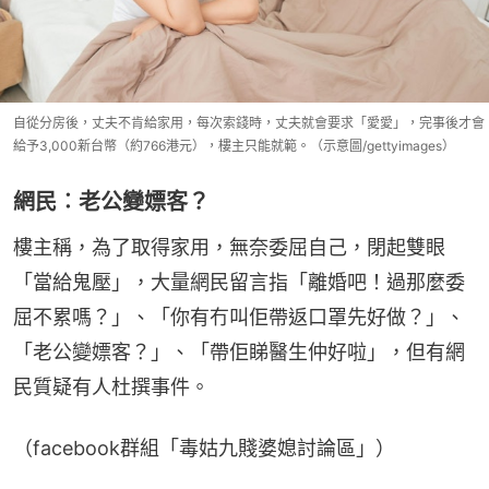
自從分房後，丈夫不肯給家用，每次索錢時，丈夫就會要求「愛愛」，完事後才會
給予3,000新台幣（約766港元），樓主只能就範。（示意圖/gettyimages）
網民︰老公變嫖客？
樓主稱，為了取得家用，無奈委屈自己，閉起雙眼
「當給鬼壓」，大量網民留言指「離婚吧！過那麼委
屈不累嗎？」、「你有冇叫佢帶返口罩先好做？」、
「老公變嫖客？」、「帶佢睇醫生仲好啦」，但有網
民質疑有人杜撰事件。
（facebook群組「毒姑九賤婆媳討論區」）