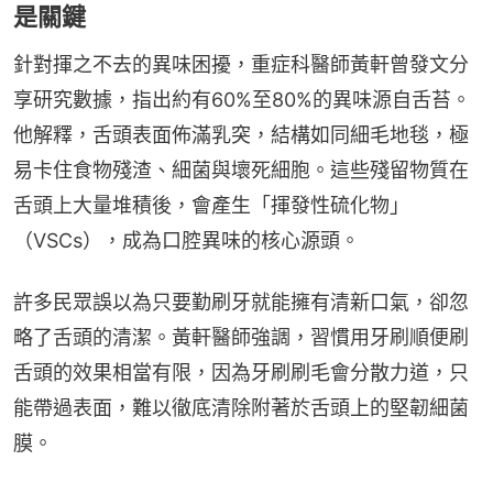
是關鍵
針對揮之不去的異味困擾，重症科醫師黃軒曾發文分
享研究數據，指出約有60%至80%的異味源自舌苔。
他解釋，舌頭表面佈滿乳突，結構如同細毛地毯，極
易卡住食物殘渣、細菌與壞死細胞。這些殘留物質在
舌頭上大量堆積後，會產生「揮發性硫化物」
（VSCs），成為口腔異味的核心源頭。
許多民眾誤以為只要勤刷牙就能擁有清新口氣，卻忽
略了舌頭的清潔。黃軒醫師強調，習慣用牙刷順便刷
舌頭的效果相當有限，因為牙刷刷毛會分散力道，只
能帶過表面，難以徹底清除附著於舌頭上的堅韌細菌
膜。