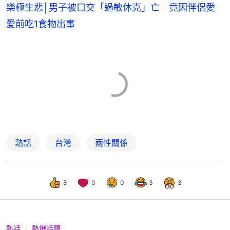
樂極生悲│男子被口交「過敏休克」亡 竟因伴侶愛
愛前吃1食物出事
熱話
台灣
兩性關係
8
0
0
3
3
熱話
熱爆話題