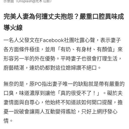
示意圖（Unsplash@光术 山影）
完美人妻為何遭丈夫抱怨？嚴重口腔異味成
導火線
一名人父發文在Facebook社團吐露心聲，表示妻子
各方面條件極佳，並用「有奶、有身材、有顏值」來
形容另一半的外在優勢。平時妻子也很會打理生活，
廚藝精湛，連奶奶都對這位媳婦讚不絕口。
無奈的是，原PO指出妻子唯一的缺點就是帶有嚴重的
口臭，味道濃厚到讓他「真的很受不了！」。礙於夫
妻情面與自尊心，他始終不知道該如何開口提醒，擔
憂一說破會讓兩人互動變得尷尬，只好上網抒發心
情。