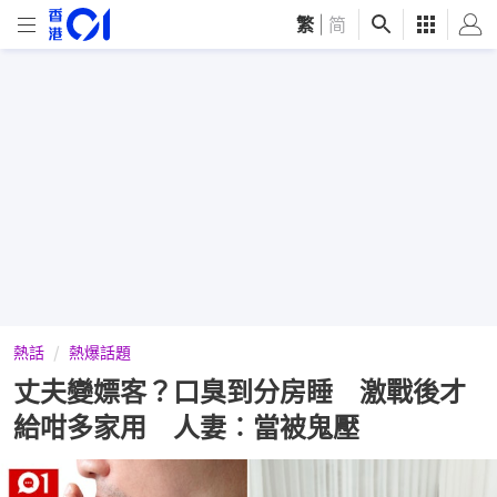
繁
|
简
熱話
熱爆話題
丈夫變嫖客？口臭到分房睡 激戰後才
給咁多家用 人妻︰當被鬼壓