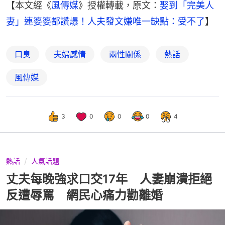
【本文經《
風傳媒
》授權轉載，原文：
娶到「完美人
妻」連婆婆都讚爆！人夫發文嫌唯一缺點：受不了
】
口臭
夫婦感情
兩性關係
熱話
風傳媒
3
0
0
0
4
熱話
人氣話題
丈夫每晚強求口交17年 人妻崩潰拒絕
反遭辱罵 網民心痛力勸離婚