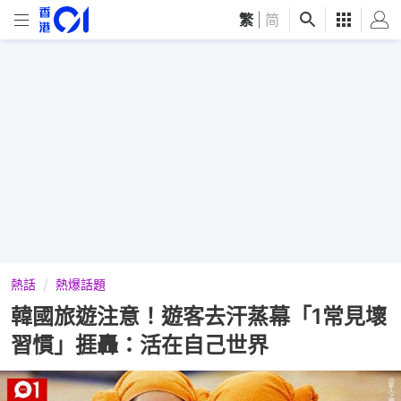
繁
|
简
熱話
熱爆話題
韓國旅遊注意！遊客去汗蒸幕「1常見壞
習慣」捱轟：活在自己世界