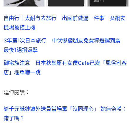
自由行｜太耐冇去旅行 出國前做漏一件事 女網友
機場被拒上機
3年第1次日本旅行 中伏慘變朋友免費導遊嬲到震
最後1絕招還擊
御宅族注意 日本秋葉原有女僕Cafe已變「風俗劏客
店」埋單嚇一跳
延伸閱讀：
給千元紙鈔遭外送員當場罵「沒同理心」 她無奈嘆：
錯了嗎？