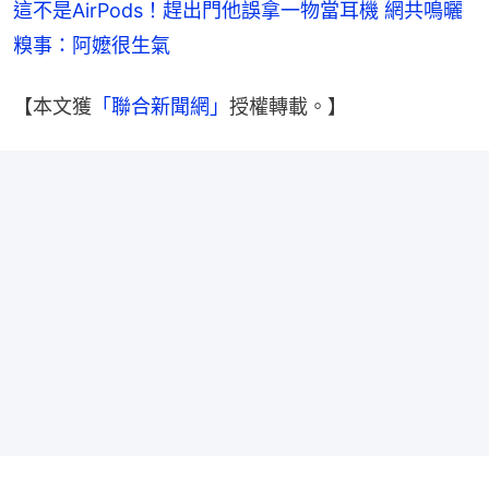
這不是AirPods！趕出門他誤拿一物當耳機 網共鳴曬
糗事：阿嬤很生氣
【本文獲
「聯合新聞網」
授權轉載。】