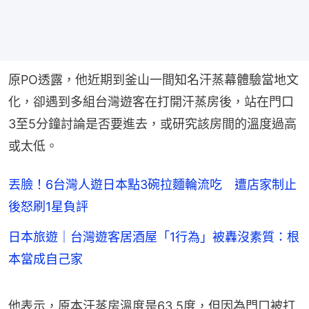
原PO透露，他近期到釜山一間知名汗蒸幕體驗當地文
化，卻遇到多組台灣遊客在打開汗蒸房後，站在門口
3至5分鐘討論是否要進去，或研究該房間的溫度過高
或太低。
丟臉！6台灣人遊日本點3碗拉麵輪流吃 遭店家制止
後怒刷1星負評
日本旅遊｜台灣遊客居酒屋「1行為」被轟沒素質：根
本當成自己家
他表示，原本汗蒸房溫度是63.5度，但因為門口被打