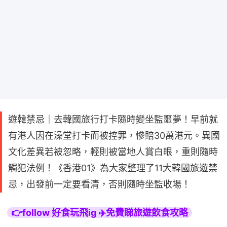
遊韓禁忌｜去韓國旅行打卡隨時變坐監噩夢！早前就
有港人因在澡堂打卡而被控罪，慘賠30萬港元。異國
文化差異若被忽略，輕則被當地人賞白眼，重則隨時
觸犯法例！《香港01》為大家整理了11大韓國旅遊禁
忌，出發前一定要看清，否則隨時坐監收場！
👉follow 好食玩飛ig ✈️免費睇旅遊飲食攻略