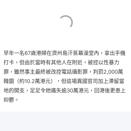
早年一名67歲港婦在濟州島汗蒸幕澡堂內，拿出手機
打卡，但由於當時有其他人在附近，被控以性暴力
罪，雖然事主最終被改控電話攝影罪，判罰2,000萬
韓圜（約10.2萬港元），但這場異國官司加上滯留當
地的開支，足足令她痛失逾30萬港元，回港後更患上
抑鬱。