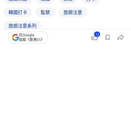
韓國打卡
監禁
旅遊注意
旅遊注意系列
13
在Google
追蹤《香港01》
2
0
0
0
0
熱話
熱爆話題
以為聽不懂？2女當面嘲首爾店員鼻子整
太醜 對方秒回中文尷尬爆