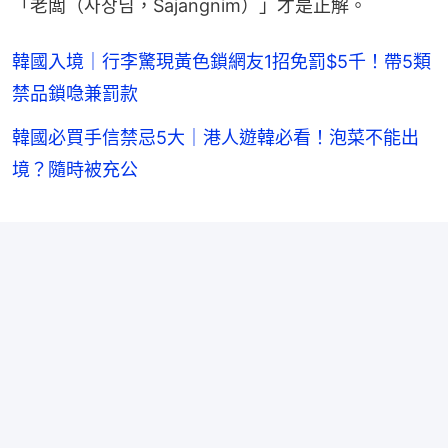
「老闆（사장님，Sajangnim）」才是正解。
韓國入境｜行李驚現黃色鎖網友1招免罰$5千！帶5類
禁品鎖喼兼罰款
韓國必買手信禁忌5大｜港人遊韓必看！泡菜不能出
境？隨時被充公