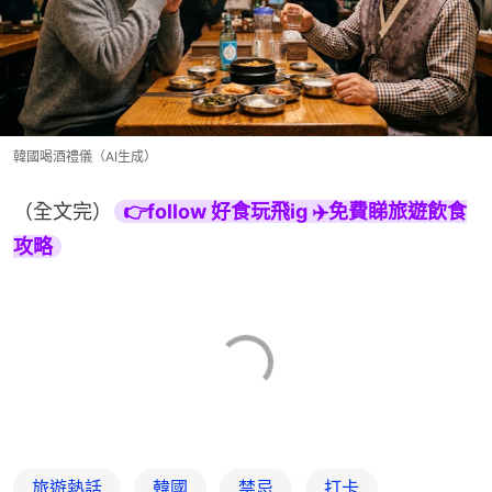
韓國喝酒禮儀（AI生成）
（全文完）
👉follow 好食玩飛ig ✈️免費睇旅遊飲食
攻略
旅遊熱話
韓國
禁忌
打卡