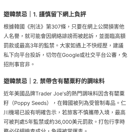
遊韓禁忌｜1. 謹慎留下網上負評
根據韓國《刑法》第307條，只要在網上公開損害他
人名譽，就可能會因網絡誹謗而被起訴，並面臨高額
罰款或最高3年的監禁。大家如遇上不快經歷，建議
私下向平台投訴，切勿在Google或社交平台公審，免
招刑事官非。
遊韓禁忌｜2. 禁帶含有罌粟籽的調味料
近年美國品牌Trader Joe's的熱門調味料因含有罌粟
籽（Poppy Seeds），在韓國被列為受管制毒品。仁
川機場已設有明確告示，若旅客不慎攜帶入境，最高
可被判處5年監禁或約36,000美元罰款。打包行李時
務必仔細檢查成分，免得被當運毒。