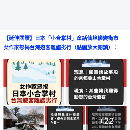
【延伸閱讀】日本「小合掌村」童話仙境慘變街市　
女作家怒揭台灣遊客離譜劣行（點圖放大閱讀）：
+
22