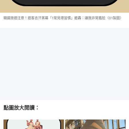
韓國旅遊注意！遊客去汗蒸幕「1常見壞習慣」捱轟：讓我非常尷尬（01製圖）
點圖放大閱讀：