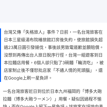
台灣又傳「失格旅人」事件？日前，一名台灣旅客在
日本三星級湯布院椿旅館訂房後失約，使旅館損失超
過23萬日圓引發撻伐，事後該男致電道歉並願賠償。
沒想到再傳出台人旅日脫序行徑，台灣一組遊客到日
本拉麵店用餐，6個人卻只點了3碗麵「輪流吃」，被
店家制止後不僅怒批店家「不通人情的死頭腦」，還
在Google上刷一星負評。
一名台灣旅客近日到位於日本九州福岡的「博多大砲
拉麵（博多大砲ラーメン）」用餐，疑似因過程不愉
快，而在Google上留下一星負評。該旅客在評論中表