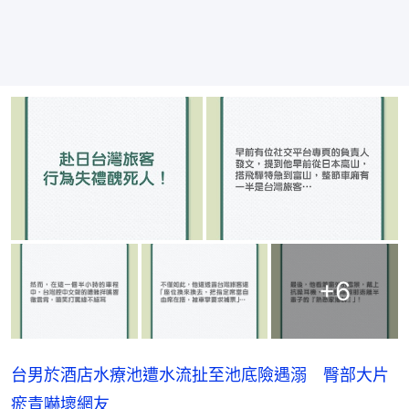
+
6
台男於酒店水療池遭水流扯至池底險遇溺 臀部大片
瘀青嚇壞網友