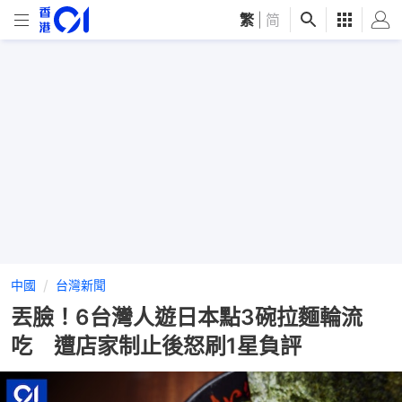
繁
|
简
中國
台灣新聞
丟臉！6台灣人遊日本點3碗拉麵輪流
吃 遭店家制止後怒刷1星負評